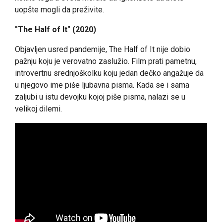
uopšte mogli da preživite.
"The Half of It" (2020)
Objavljen usred pandemije, The Half of It nije dobio
pažnju koju je verovatno zaslužio. Film prati pametnu,
introvertnu srednjoškolku koju jedan dečko angažuje da
u njegovo ime piše ljubavna pisma. Kada se i sama
zaljubi u istu devojku kojoj piše pisma, nalazi se u
velikoj dilemi.