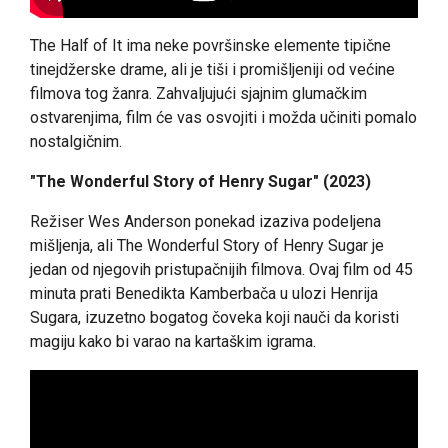
The Half of It ima neke površinske elemente tipične
tinejdžerske drame, ali je tiši i promišljeniji od većine
filmova tog žanra. Zahvaljujući sjajnim glumačkim
ostvarenjima, film će vas osvojiti i možda učiniti pomalo
nostalgičnim.
"The Wonderful Story of Henry Sugar" (2023)
Režiser Wes Anderson ponekad izaziva podeljena
mišljenja, ali The Wonderful Story of Henry Sugar je
jedan od njegovih pristupačnijih filmova. Ovaj film od 45
minuta prati Benedikta Kamberbača u ulozi Henrija
Sugara, izuzetno bogatog čoveka koji nauči da koristi
magiju kako bi varao na kartaškim igrama.