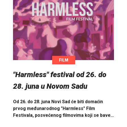
FILM
"Harmless" festival od 26. do
28. juna u Novom Sadu
Od 26. do 28. juna Novi Sad će biti domaćin
prvog međunarodnog "Harmless" Film
Festivala, posvećenog filmovima koji se bave…