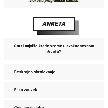
vidi celu programsku satnicu
ANKETA
Šta ti najviše krade vreme u svakodnevnom
živofu?
Beskrajno skrolovanje
Faks zauvek
Gejming do jutra