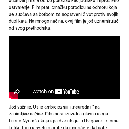
očekivanjima, a Us se pokazao kao jednako impresivno
ostvarenje. Film prati crnačku porodicu na odmoru koja
se suočava sa borbom za sopstveni život protiv svojih
duplikata. Na mnogo načina, ovaj film je još uznemirujući
od svog prethodnika.
Još važnije, Us je ambiciozniji i „neuredniji“ na
zanimljive načine. Film nosi izuzetna glavna uloga
Lupite Nyong'o, koja igra dve uloge, a Us govori o tome
koliko toga u svetu morate da ignorišete da biste