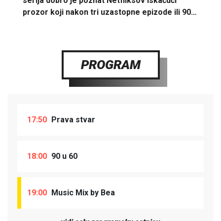
serija dobro je poznat Netfliksov iskačući
prozor koji nakon tri uzastopne epizode ili 90…
PROGRAM
17:50
Prava stvar
18:00
90 u 60
19:00
Music Mix by Bea