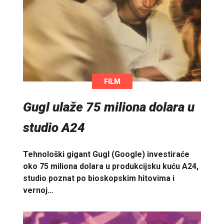
FILM
Gugl ulaže 75 miliona dolara u
studio A24
Tehnološki gigant Gugl (Google) investiraće
oko 75 miliona dolara u produkcijsku kuću A24,
studio poznat po bioskopskim hitovima i
vernoj…