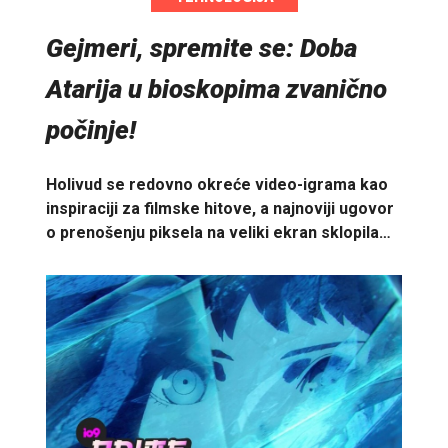
Gejmeri, spremite se: Doba
Atarija u bioskopima zvanično
počinje!
Holivud se redovno okreće video-igrama kao
inspiraciji za filmske hitove, a najnoviji ugovor
o prenošenju piksela na veliki ekran sklopila…