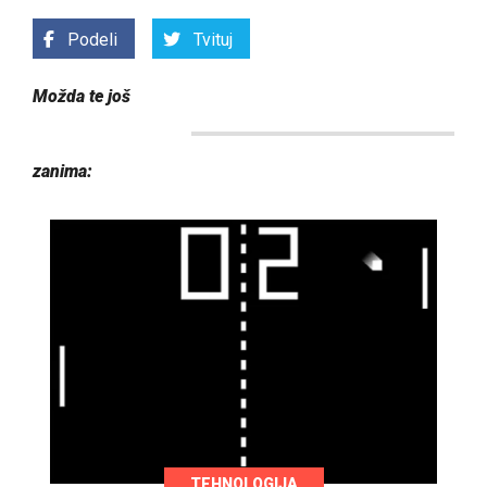
Podeli
Tvituj
Možda te još
zanima:
TEHNOLOGIJA