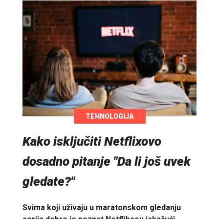
TEHNOLOGIJA
Kako isključiti Netflixovo
dosadno pitanje "Da li još uvek
gledate?"
Svima koji uživaju u maratonskom gledanju