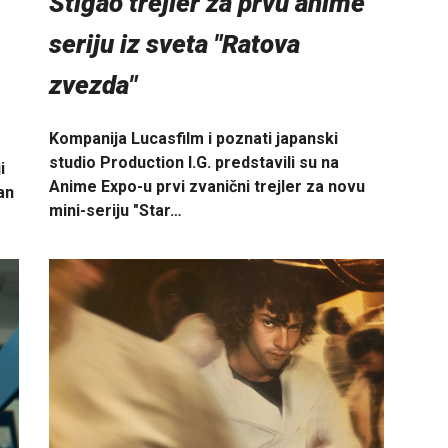
Stigao trejler za prvu anime
seriju iz sveta "Ratova
zvezda"
Kompanija Lucasfilm i poznati japanski
studio Production I.G. predstavili su na
i
Anime Expo-u prvi zvanični trejler za novu
an
mini-seriju "Star…