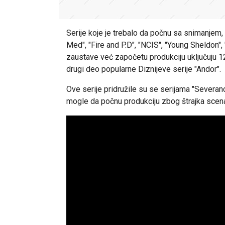
Serije koje je trebalo da počnu sa snimanjem, 
Med", "Fire and P.D", "NCIS", "Young Sheldon",
zaustave već započetu produkciju uključuju 12
drugi deo popularne Diznijeve serije "Andor".
Ove serije pridružile su se serijama "Severanc
mogle da počnu produkciju zbog štrajka scenar