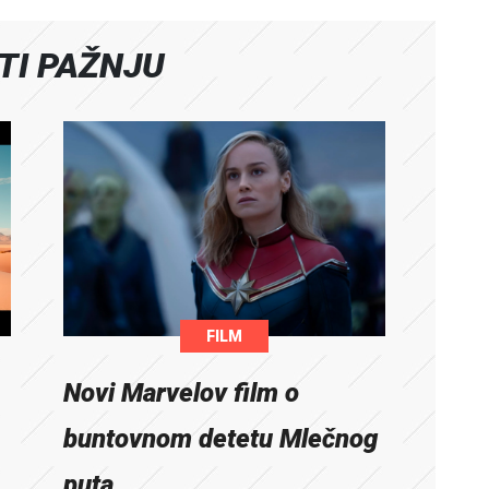
ATI PAŽNJU
FILM
Novi Marvelov film o
buntovnom detetu Mlečnog
puta