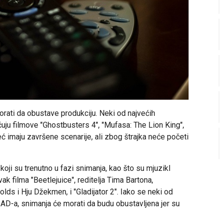
morati da obustave produkciju. Neki od najvećih
učuju filmove "Ghostbusters 4", "Mufasa: The Lion King",
već imaju završene scenarije, ali zbog štrajka neće početi
oji su trenutno u fazi snimanja, kao što su mjuzikl
ak filma "Beetlejuice", reditelja Tima Bartona,
olds i Hju Džekmen, i "Gladijator 2". Iako se neki od
 SAD-a, snimanja će morati da budu obustavljena jer su