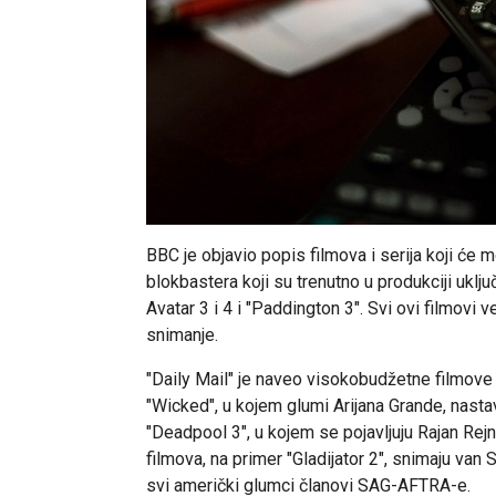
BBC je objavio popis filmova i serija koji će 
blokbastera koji su trenutno u produkciji uklj
Avatar 3 i 4 i "Paddington 3". Svi ovi filmovi 
snimanje.
"Daily Mail" je naveo visokobudžetne filmove k
"Wicked", u kojem glumi Arijana Grande, nastav
"Deadpool 3", u kojem se pojavljuju Rajan Rejn
filmova, na primer "Gladijator 2", snimaju van
svi američki glumci članovi SAG-AFTRA-e.