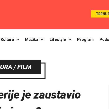
TRENU
Kultura
Muzika
Lifestyle
Program
Podc
URA / FILM
erije je zaustavio