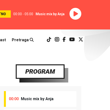
TNO
00:00 - 05:00
Music mix by Anja
ast
Pretraga
PROGRAM
00:00
Music mix by Anja