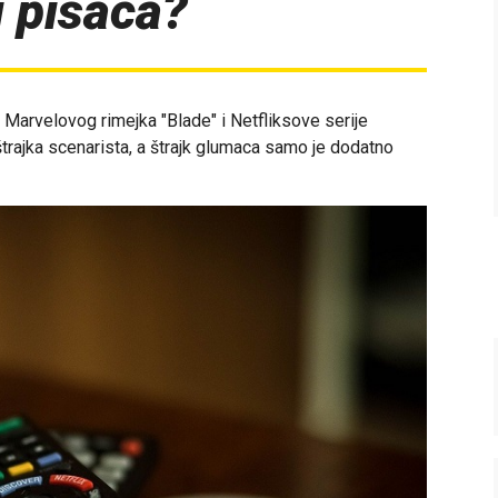
i pisaca?
t Marvelovog rimejka "Blade" i Netfliksove serije
trajka scenarista, a štrajk glumaca samo je dodatno