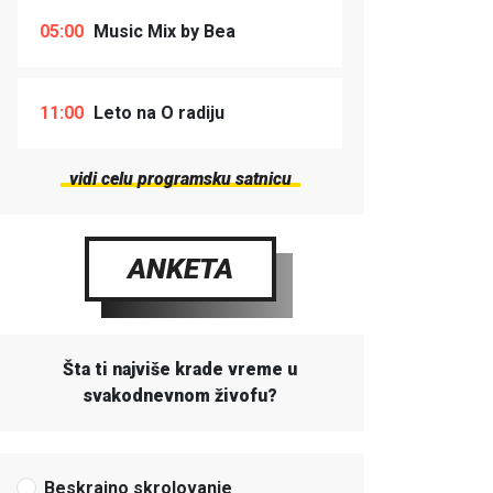
05:00
Music Mix by Bea
11:00
Leto na O radiju
vidi celu programsku satnicu
ANKETA
Šta ti najviše krade vreme u
svakodnevnom živofu?
Beskrajno skrolovanje