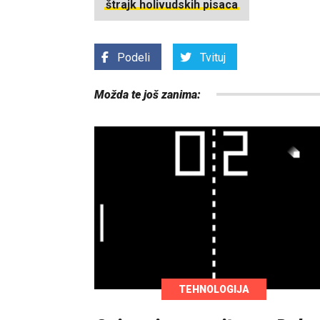
štrajk holivudskih pisaca
Podeli
Tvituj
Možda te još zanima:
TEHNOLOGIJA