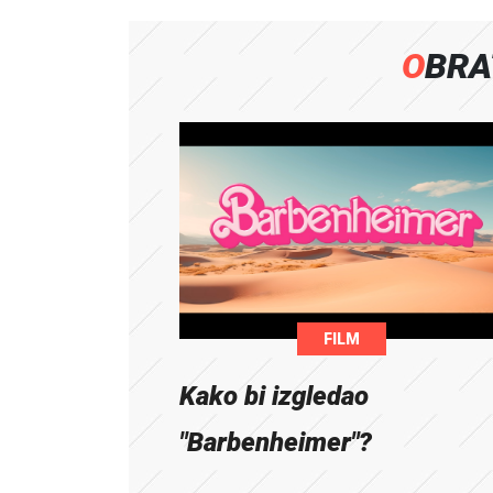
OBR
FILM
Kako bi izgledao
"Barbenheimer"?