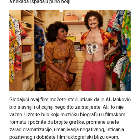
a nekada ispadaju puno bolji.
Gledajući ovaj film možete steći utisak da je Al Janković
bio slavniji i uticajniji nego što zaista jeste. Ali, to nije
važno. Uzmite bilo koju muzičku biografiju u filmskom
formatu i počnite da brojite greške, promene unete
zarad dramatizacije, umanjivanja negativnog, isticanja
pozitivnog i dobićete film faktografski blizu ovom.