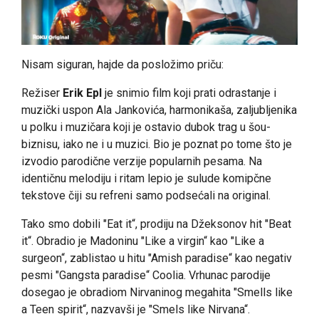
Nisam siguran, hajde da posložimo priču:
Režiser
Erik Epl
je snimio film koji prati odrastanje i
muzički uspon Ala Jankovića, harmonikaša, zaljubljenika
u polku i muzičara koji je ostavio dubok trag u šou-
biznisu, iako ne i u muzici. Bio je poznat po tome što je
izvodio parodične verzije popularnih pesama. Na
identičnu melodiju i ritam lepio je sulude komipčne
tekstove čiji su refreni samo podsećali na original.
Tako smo dobili "Eat it“, prodiju na Džeksonov hit "Beat
it“. Obradio je Madoninu "Like a virgin“ kao "Like a
surgeon“, zablistao u hitu "Amish paradise“ kao negativ
pesmi "Gangsta paradise“ Coolia. Vrhunac parodije
dosegao je obradiom Nirvaninog megahita "Smells like
a Teen spirit“, nazvavši je "Smels like Nirvana“.