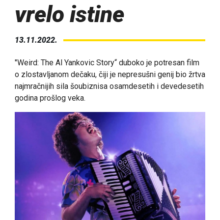
vrelo istine
13.11.2022.
"Weird: The Al Yankovic Story“ duboko je potresan film
o zlostavljanom dečaku, čiji je nepresušni genij bio žrtva
najmračnijih sila šoubiznisa osamdesetih i devedesetih
godina prošlog veka.