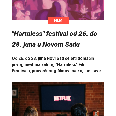
FILM
"Harmless" festival od 26. do
28. juna u Novom Sadu
Od 26. do 28. juna Novi Sad će biti domaćin
prvog međunarodnog "Harmless" Film
Festivala, posvećenog filmovima koji se bave…