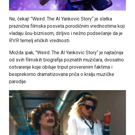
Ne, čekaj! "Weird: The Al Yankovic Story“ je slatka
praznična filmska posveta porodičnim vrednostima koji
vladaju šou-biznisom, dirljivo i nežno podsećanje da je
R’n’R temelj etičkih vrednosti.
Možda ipak, "Weird: The Al Yankovic Story“ je najtačnija
od svih filmskih biografija poznatih muzičara, dvosatno
ostvarenje koje obiluje triput proverenim faktima i
besprekorno dramatizovana priča o kralju muzičke
parodije.