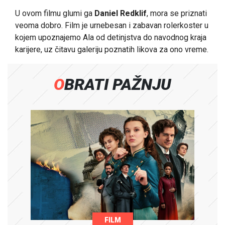
U ovom filmu glumi ga
Daniel Redklif
, mora se priznati
veoma dobro. Film je urnebesan i zabavan rolerkoster u
kojem upoznajemo Ala od detinjstva do navodnog kraja
karijere, uz čitavu galeriju poznatih likova za ono vreme.
OBRATI PAŽNJU
FILM