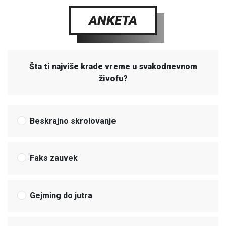
ANKETA
Šta ti najviše krade vreme u svakodnevnom
živofu?
Beskrajno skrolovanje
Faks zauvek
Gejming do jutra