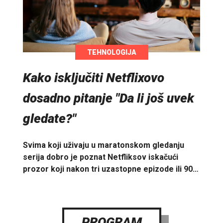
TEHNOLOGIJA
Kako isključiti Netflixovo
dosadno pitanje "Da li još uvek
gledate?"
Svima koji uživaju u maratonskom gledanju
serija dobro je poznat Netfliksov iskačući
prozor koji nakon tri uzastopne epizode ili 90…
PROGRAM