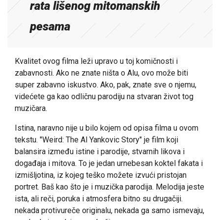
rata lišenog mitomanskih
pesama
Kvalitet ovog filma leži upravo u toj komičnosti i
zabavnosti. Ako ne znate ništa o Alu, ovo može biti
super zabavno iskustvo. Ako, pak, znate sve o njemu,
videćete ga kao odličnu parodiju na stvaran život tog
muzičara.
Istina, naravno nije u bilo kojem od opisa filma u ovom
tekstu. "Weird: The Al Yankovic Story" je film koji
balansira između istine i parodije, stvarnih likova i
događaja i mitova. To je jedan urnebesan koktel fakata i
izmišljotina, iz kojeg teško možete izvući pristojan
portret. Baš kao što je i muzička parodija. Melodija jeste
ista, ali reči, poruka i atmosfera bitno su drugačiji.
nekada protivureče originalu, nekada ga samo ismevaju,