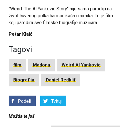
"Weird: The Al Yankovic Story“ nije samo parodija na
život čuvenog polka harmonikaša i mimika. To je film
koji parodira sve filmske biografije muzičara.
Petar Klaić
Tagovi
film
Madona
Weird Al Yankovic
Biografija
Daniel Redklif
Podeli
Tvituj
Možda te još