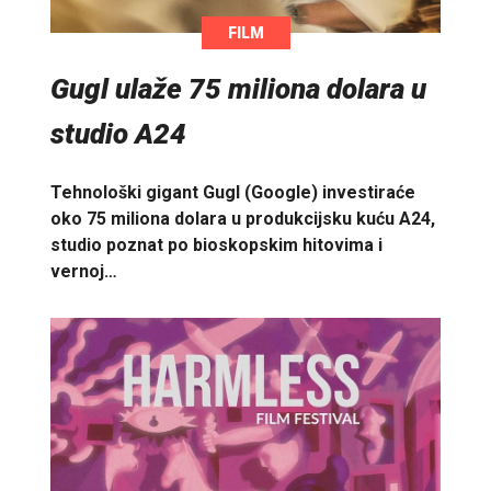
FILM
Gugl ulaže 75 miliona dolara u
studio A24
Tehnološki gigant Gugl (Google) investiraće
oko 75 miliona dolara u produkcijsku kuću A24,
studio poznat po bioskopskim hitovima i
vernoj…