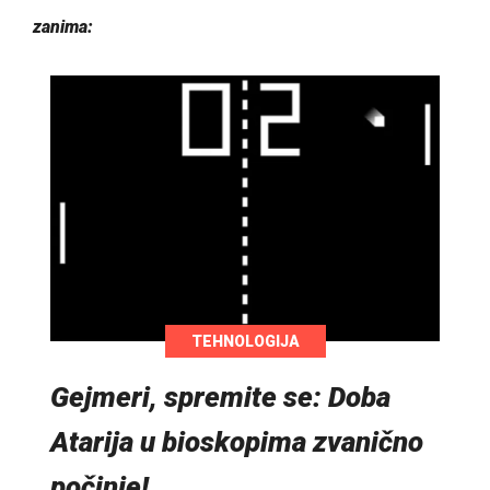
zanima:
TEHNOLOGIJA
Gejmeri, spremite se: Doba
Atarija u bioskopima zvanično
počinje!