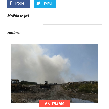
Podeli
Tvituj
Možda te još
zanima:
AKTIVIZAM