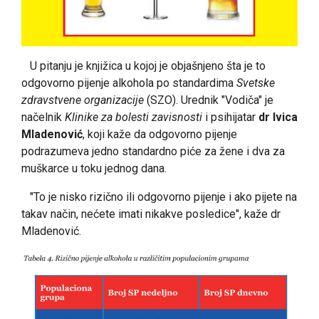
U pitanju je knjižica u kojoj je objašnjeno šta je to
odgovorno pijenje alkohola po standardima
Svetske
zdravstvene organizacije
(SZO). Urednik "Vodiča" je
načelnik
Klinike za bolesti zavisnosti
i psihijatar
dr Ivica
Mladenović
, koji kaže da odgovorno pijenje
podrazumeva jedno standardno piće za žene i dva za
muškarce u toku jednog dana.
"To je nisko rizično ili odgovorno pijenje i ako pijete na
takav način, nećete imati nikakve posledice", kaže dr
Mladenović.