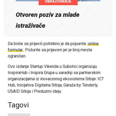
OBRAZOVANJE
Otvoren poziv za mlade
istraživače
Da biste se prijavili potrebno je da popunite
online
formular
. Požurite sa prijavom jer je broj mesta
ograničen.
Ovo izdanje Startup Vikenda u Subotici organizuju
InspiraHub
i
Inspira Grupa
u saradnji sa partnerskim
organizacijama iz inovacionog ekosistema Srbije:
ICT
Hub
,
Inicijativa Digitalna Srbija
,
Garaža by Tenderly
,
USAID Srbija
i
Preduzmi ideju
.
Tagovi