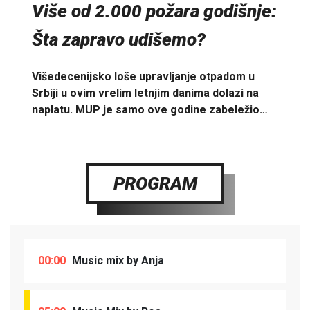
Više od 2.000 požara godišnje:
Šta zapravo udišemo?
Višedecenijsko loše upravljanje otpadom u
Srbiji u ovim vrelim letnjim danima dolazi na
naplatu. MUP je samo ove godine zabeležio…
PROGRAM
00:00
Music mix by Anja