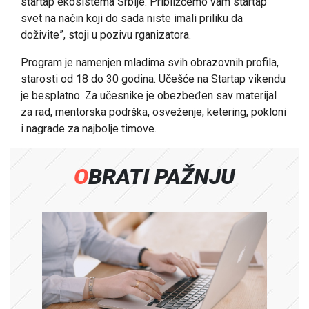
startap ekosistema Srbije. Približćemo vam startap
svet na način koji do sada niste imali priliku da
doživite”, stoji u pozivu rganizatora.
Program je namenjen mladima svih obrazovnih profila,
starosti od 18 do 30 godina. Učešće na Startap vikendu
je besplatno. Za učesnike je obezbeđen sav materijal
za rad, mentorska podrška, osveženje, ketering, pokloni
i nagrade za najbolje timove.
OBRATI PAŽNJU