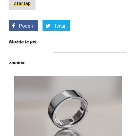
startap
Podeli
Tvituj
Možda te još
zanima: