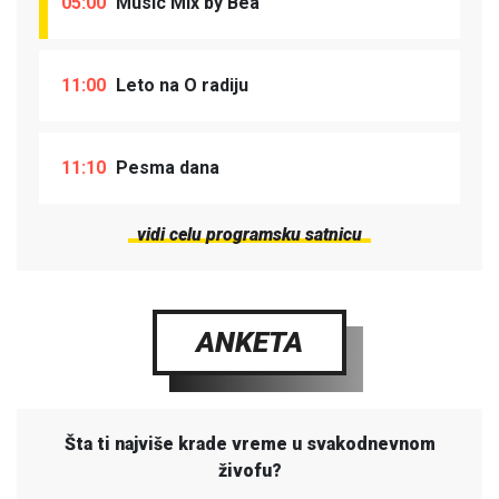
05:00
Music Mix by Bea
11:00
Leto na O radiju
11:10
Pesma dana
vidi celu programsku satnicu
ANKETA
Šta ti najviše krade vreme u svakodnevnom
živofu?