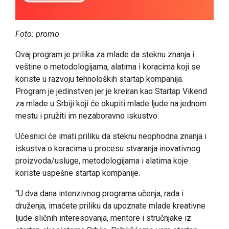
Foto: promo
Ovaj program je prilika za mlade da steknu znanja i
veštine o metodologijama, alatima i koracima koji se
koriste u razvoju tehnoloških startap kompanija.
Program je jedinstven jer je kreiran kao Startap Vikend
za mlade u Srbiji koji će okupiti mlade ljude na jednom
mestu i pružiti im nezaboravno iskustvo.
Učesnici će imati priliku da steknu neophodna znanja i
iskustva o koracima u procesu stvaranja inovativnog
proizvoda/usluge, metodologijama i alatima koje
koriste uspešne startap kompanije.
“U dva dana intenzivnog programa učenja, rada i
druženja, imaćete priliku da upoznate mlade kreativne
ljude sličnih interesovanja, mentore i stručnjake iz