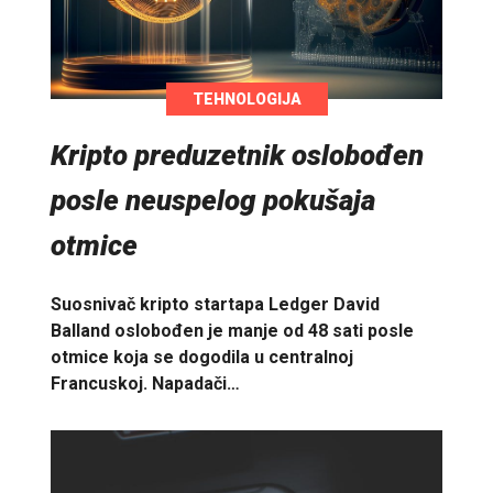
TEHNOLOGIJA
Kripto preduzetnik oslobođen
posle neuspelog pokušaja
otmice
Suosnivač kripto startapa Ledger David
Balland oslobođen je manje od 48 sati posle
otmice koja se dogodila u centralnoj
Francuskoj. Napadači…