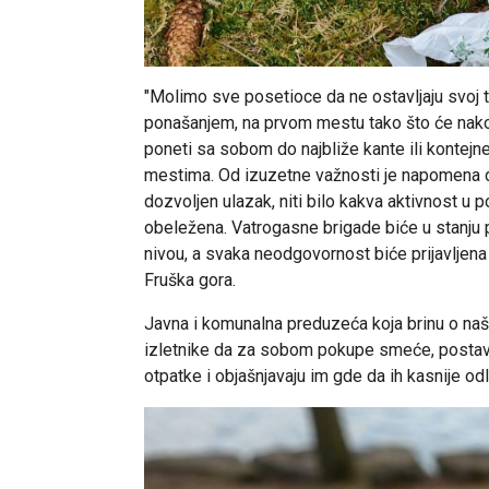
"Molimo sve posetioce da ne ostavljaju svoj 
ponašanjem, na prvom mestu tako što će nako
poneti sa sobom do najbliže kante ili kontej
mestima. Od izuzetne važnosti je napomena d
dozvoljen ulazak, niti bilo kakva aktivnost u
obeležena. Vatrogasne brigade biće u stanju 
nivou, a svaka neodgovornost biće prijavljena
Fruška gora.
Javna i komunalna preduzeća koja brinu o naš
izletnike da za sobom pokupe smeće, postavlj
otpatke i objašnjavaju im gde da ih kasnije od