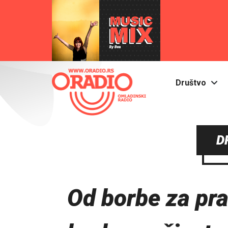
Društvo
D
Od borbe za pra