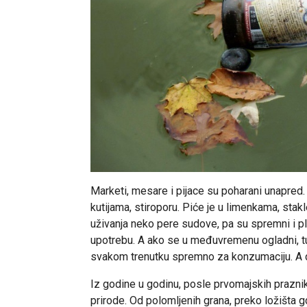
Marketi, mesare i pijace su poharani unapred.
kutijama, stiroporu. Piće je u limenkama, stak
uživanja neko pere sudove, pa su spremni i plas
upotrebu. A ako se u međuvremenu ogladni, tu 
svakom trenutku spremno za konzumaciju. A 
Iz godine u godinu, posle prvomajskih prazn
prirode. Od polomljenih grana, preko ložišta g