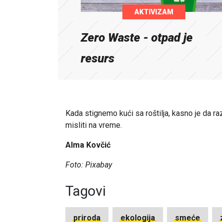
AKTIVIZAM
Zero Waste - otpad je
resurs
Kada stignemo kući sa roštilja, kasno je da
misliti na vreme.
Alma Kovčić
Foto: Pixabay
Tagovi
priroda
ekologija
smeće