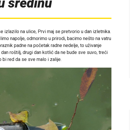
u sredinu
izlazilo na ulice, Prvi maj se pretvorio u dan izletnika.
imo napolje, odmorimo u prirodi, bacimo nešto na vatru
raznik padne na početak radne nedelje, to uživanje
an roštilj, drugi dan kotlić da ne bude sve suvo, treći
bio bi red da se sve malo i zalije.