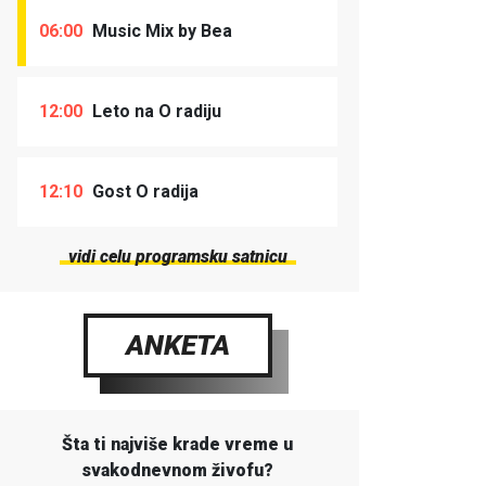
06:00
Music Mix by Bea
12:00
Leto na O radiju
12:10
Gost O radija
vidi celu programsku satnicu
ANKETA
Šta ti najviše krade vreme u
svakodnevnom živofu?