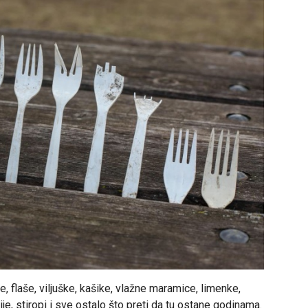
še, flaše, viljuške, kašike, vlažne maramice, limenke,
ije, stiropi i sve ostalo što preti da tu ostane godinama.