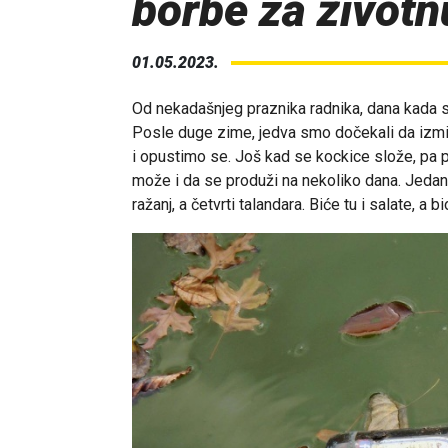
borbe za životn
01.05.2023.
Od nekadašnjeg praznika radnika, dana kada se 
Posle duge zime, jedva smo dočekali da izmil
i opustimo se. Još kad se kockice slože, pa p
može i da se produži na nekoliko dana. Jedan d
ražanj, a četvrti talandara. Biće tu i salate, a 