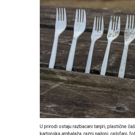
U prirodi ostaju razbacani tanjiri, plastične ča
kartonska ambalaža, razni najloni, celofani, fol