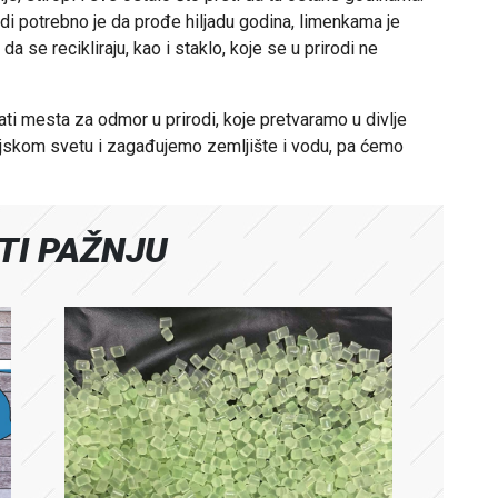
odi potrebno je da prođe hiljadu godina, limenkama je
 se recikliraju, kao i staklo, koje se u prirodi ne
i mesta za odmor u prirodi, koje pretvaramo u divlje
injskom svetu i zagađujemo zemljište i vodu, pa ćemo
ATI PAŽNJU