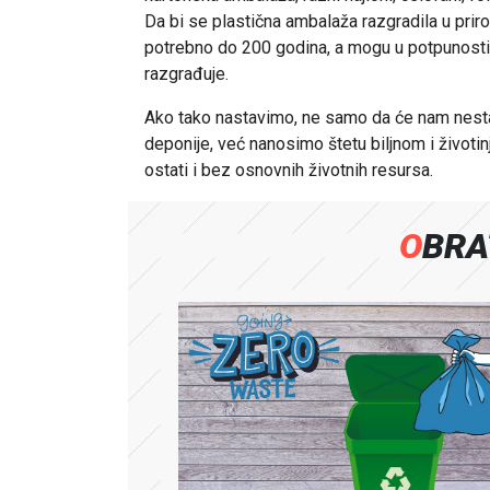
Da bi se plastična ambalaža razgradila u prir
potrebno do 200 godina, a mogu u potpunosti da
razgrađuje.
Ako tako nastavimo, n
e samo da će nam nestat
deponije, već nanosimo štetu biljnom i život
ostati i bez osnovnih životnih resursa.
OBR