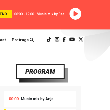
TNO
06:00 - 12:00
Music Mix by Bea
ast
Pretraga
PROGRAM
00:00
Music mix by Anja