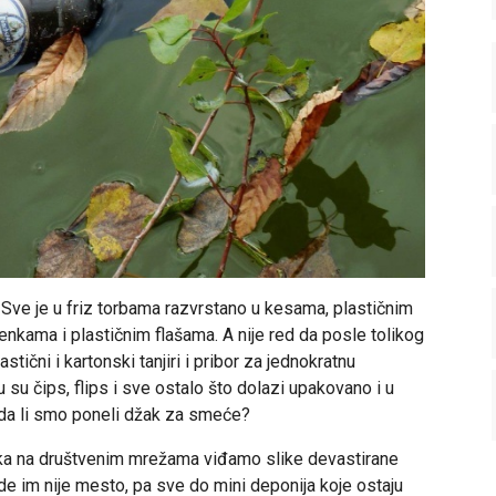
 Sve je u friz torbama razvrstano u kesama, plastičnim
lenkama i plastičnim flašama. A nije red da posle tolikog
tični i kartonski tanjiri i pribor za jednokratnu
su čips, flips i sve ostalo što dolazi upakovano i u
da li smo poneli džak za smeće?
ika na društvenim mrežama viđamo slike devastirane
de im nije mesto, pa sve do mini deponija koje ostaju