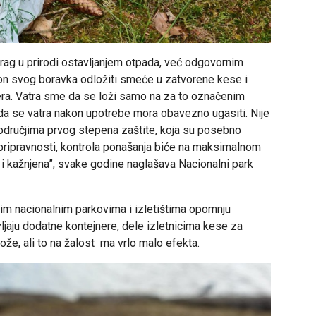
trag u prirodi ostavljanjem otpada, već odgovornim
n svog boravka odložiti smeće u zatvorene kese i
nera. Vatra sme da se loži samo na za to označenim
a se vatra nakon upotrebe mora obavezno ugasiti. Nije
 područjima prvog stepena zaštite, koja su posebno
pripravnosti, kontrola ponašanja biće na maksimalnom
 i kažnjena”, svake godine naglašava Nacionalni park
im nacionalnim parkovima i izletištima opomnju
aju dodatne kontejnere, dele izletnicima kese za
lože, ali to na žalost ma vrlo malo efekta.