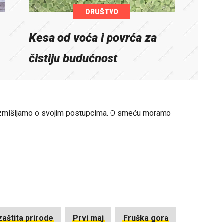
DRUŠTVO
Kesa od voća i povrća za
čistiju budućnost
 razmišljamo o svojim postupcima. O smeću moramo
zaštita prirode
Prvi maj
Fruška gora