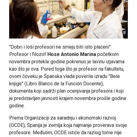
"Dobri i loši profesori ne smeju biti isto plaćeni".
Profesor i filozof
Hose Antonio Marina
početkom
novembra protekle godine pokrenuo je lavinu izjavama
kao što je ova. Pored toga što je profesor na fakultetu,
ovom čoveku je Španska vlada poverila izradu "Bele
knjige" (Libro Blanco de la Función Docente),
dokumenta koji sadrži plan ocenjivanja profesora i koji
je predstavljen javnosti krajem novembra prošle godine
godine.
Prema Organizaciji za saradnju i ekonomski razvoj
(OCDE), Španija je zemlja koja najmanje proverava svoje
profesore. Međutim, OCDE ističe da razlog tome nije