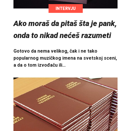
INTERVJU
Ako moraš da pitaš šta je pank,
onda to nikad nećeš razumeti
Gotovo da nema velikog, čak i ne tako
popularnog muzičkog imena na svetskoj sceni,
a da o tom izvođaču ili…