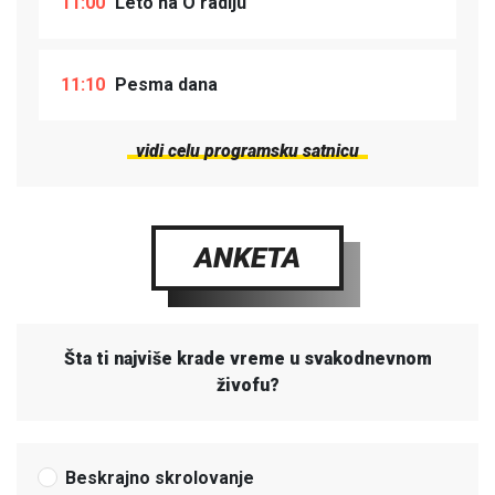
11:00
Leto na O radiju
11:10
Pesma dana
vidi celu programsku satnicu
ANKETA
Šta ti najviše krade vreme u svakodnevnom
živofu?
Beskrajno skrolovanje