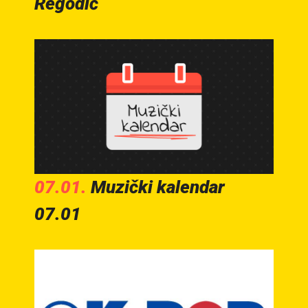
Regodić
07.01.
Muzički kalendar
07.01