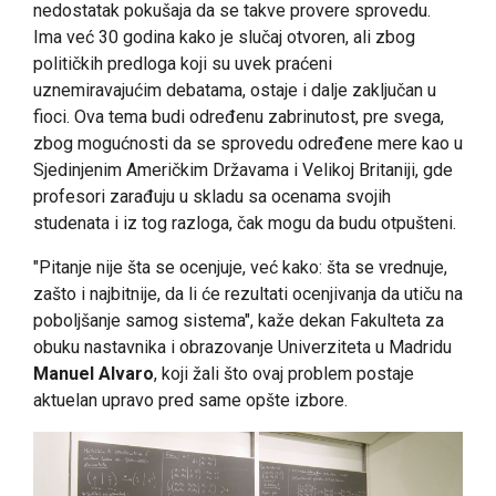
nedostatak pokušaja da se takve provere sprovedu.
Ima već 30 godina kako je slučaj otvoren, ali zbog
političkih predloga koji su uvek praćeni
uznemiravajućim debatama, ostaje i dalje zaključan u
fioci. Ova tema budi određenu zabrinutost, pre svega,
zbog mogućnosti da se sprovedu određene mere kao u
Sjedinjenim Američkim Državama i Velikoj Britaniji, gde
profesori zarađuju u skladu sa ocenama svojih
studenata i iz tog razloga, čak mogu da budu otpušteni.
"Pitanje nije šta se ocenjuje, već kako: šta se vrednuje,
zašto i najbitnije, da li će rezultati ocenjivanja da utiču na
poboljšanje samog sistema", kaže dekan Fakulteta za
obuku nastavnika i obrazovanje Univerziteta u Madridu
Manuel Alvaro
, koji žali što ovaj problem postaje
aktuelan upravo pred same opšte izbore.