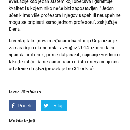
evaluacije kao jedan sistem koji obećava i garantuje
kvalitet i u kojem niko neće biti zapostavljen. "Jedan
učenik ima više profesora i njegov uspeh ili neuspeh ne
mogu se pripisati samo jednom profesoru", zaključuje
Elena.
Izveštaj Talis (nova međunarodna studija Organizacije
za saradnju i ekonomski razvoj) iz 2014. iznosi da se
španski profesori, posle italijanskih, najmanje vrednuju i
takođe ističe da se samo osam odsto oseća cenjenim
od strane društva (prosek je bio 31 odsto).
Izvor: iSerbia.rs
Podeli
Tvituj
Možda te još