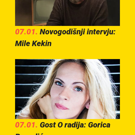
07.01.
Novogodišnji intervju:
Mile Kekin
07.01.
Gost O radija: Gorica