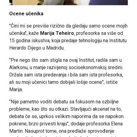
Ocene učenika
"Čini mi se previše rizično da gledaju samo ocene mojih
učenika", kaže
Marija Teheiro
, profesorka sa više od
15 godina iskustva, koja predaje tehnologiju na Institutu
Herardo Dijego u Madridu.
"Pre nego što sam stigla na ovaj Institut, radila sam u
Alarkonu, u manje razvijenoj socioekonomskoj sredini.
Držala sam ista predavanja i bila sam ista profesorka,
ali su moji učenici tamo dobijali lošije ocene", ističe
Marija.
"Nije pametno voditi debatu sa fokusom na ozbiljne
probleme, kao što su otkazi. Stavljajući akcenat na to,
debata će se, uprkos velikim naporima da se napokon
pokrene, brzo privesti kraju", dodaje profesorka Elena
Martin. Nasuprot tome, ona predlaže sprovođenje