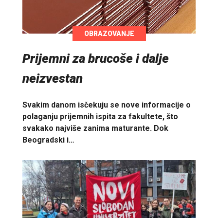
OBRAZOVANJE
Prijemni za brucoše i dalje
neizvestan
Svakim danom isčekuju se nove informacije o
polaganju prijemnih ispita za fakultete, što
svakako najviše zanima maturante. Dok
Beogradski i…