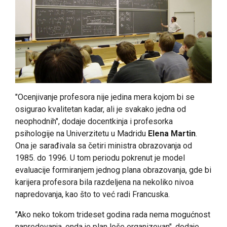
"Ocenjivanje profesora nije jedina mera kojom bi se
osigurao kvalitetan kadar, ali je svakako jedna od
neophodnih", dodaje docentkinja i profesorka
psihologije na Univerzitetu u Madridu
Elena Martin
.
Ona je sarađivala sa četiri ministra obrazovanja od
1985. do 1996. U tom periodu pokrenut je model
evaluacije formiranjem jednog plana obrazovanja, gde bi
karijera profesora bila razdeljena na nekoliko nivoa
napredovanja, kao što to već radi Francuska.
"Ako neko tokom trideset godina rada nema mogućnost
napredovanja, onda je plan loše organizovan", dodaje