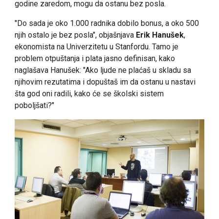
godine zaredom, mogu da ostanu bez posla.
"Do sada je oko 1.000 radnika dobilo bonus, a oko 500
njih ostalo je bez posla", objašnjava
Erik Hanušek
,
ekonomista na Univerzitetu u Stanfordu. Tamo je
problem otpuštanja i plata jasno definisan, kako
naglašava Hanušek: "Ako ljude ne plaćaš u skladu sa
njihovim rezutatima i dopuštaš im da ostanu u nastavi
šta god oni radili, kako će se školski sistem
poboljšati?"