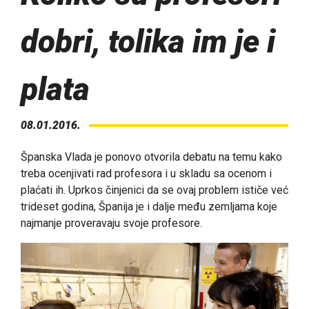
dobri, tolika im je i
plata
08.01.2016.
Španska Vlada je ponovo otvorila debatu na temu kako
treba ocenjivati rad profesora i u skladu sa ocenom i
plaćati ih. Uprkos činjenici da se ovaj problem ističe već
trideset godina, Španija je i dalje među zemljama koje
najmanje proveravaju svoje profesore.