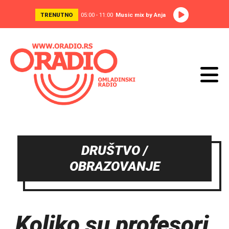
TRENUTNO
05:00 - 11:00
Music mix by Anja
DRUŠTVO /
OBRAZOVANJE
Koliko su profesori