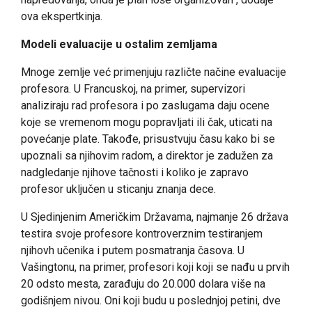
ova ekspertkinja.
Modeli evaluacije u ostalim zemljama
Mnoge zemlje već primenjuju različte načine evaluacije
profesora. U Francuskoj, na primer, supervizori
analiziraju rad profesora i po zaslugama daju ocene
koje se vremenom mogu popravljati ili čak, uticati na
povećanje plate. Takođe, prisustvuju času kako bi se
upoznali sa njihovim radom, a direktor je zadužen za
nadgledanje njihove tačnosti i koliko je zapravo
profesor uključen u sticanju znanja dece.
U Sjedinjenim Američkim Državama, najmanje 26 država
testira svoje profesore kontroverznim testiranjem
njihovh učenika i putem posmatranja časova. U
Vašingtonu, na primer, profesori koji koji se nađu u prvih
20 odsto mesta, zarađuju do 20.000 dolara više na
godišnjem nivou. Oni koji budu u poslednjoj petini, dve