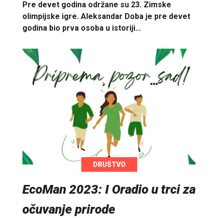
Pre devet godina održane su 23. Zimske
olimpijske igre. Aleksandar Doba je pre devet
godina bio prva osoba u istoriji…
DRUŠTVO
EcoMan 2023: I Oradio u trci za
očuvanje prirode