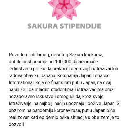
Povodom jubilarnog, desetog Sakura konkursa,
dobitnici stipendije od 100.000 dinara imaće
jedinstvenu priliku da praktični deo svojih istraživačkih
radova obave u Japanu. Kompanija Japan Tobacco
International, koja će finansirati put u Japan, na ovaj
način želi da mladim studentima i istraživačima pruži
nezaboravno iskustvo i omogući da, kroz svoje
istraživanje, na najbolji način upoznaju i dožive Japan. S
obzirom na pandemiju koronavirusa, put u Japan biće
realizovan kad epidemiološka situacija u obe zemlje to
dozvoli.