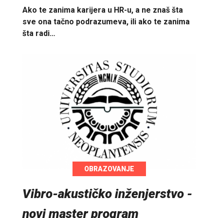
Ako te zanima karijera u HR-u, a ne znaš šta
sve ona tačno podrazumeva, ili ako te zanima
šta radi…
OBRAZOVANJE
Vibro-akustičko inženjerstvo -
novi master program