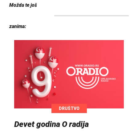
Možda te još
zanima:
DRUŠTVO
Devet godina O radija