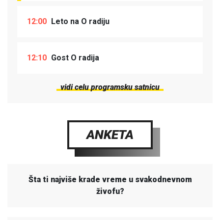
12:00
Leto na O radiju
12:10
Gost O radija
vidi celu programsku satnicu
ANKETA
Šta ti najviše krade vreme u svakodnevnom
živofu?