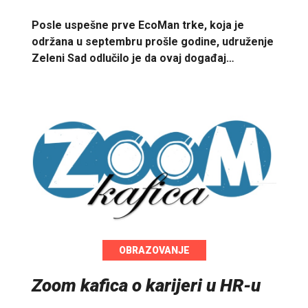
Posle uspešne prve EcoMan trke, koja je
održana u septembru prošle godine, udruženje
Zeleni Sad odlučilo je da ovaj događaj…
OBRAZOVANJE
Zoom kafica o karijeri u HR-u