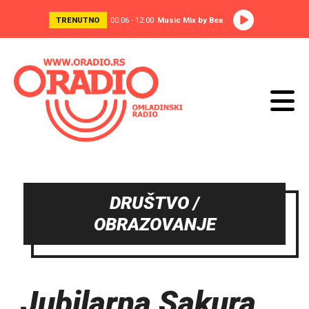
TRENUTNO
00:06 - 12:00
Music Mix by Bea
DRUŠTVO /
OBRAZOVANJE
Jubilarna Sakura