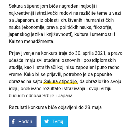
Sakura stipendijom biće nagrađeni najbolji i
najkreativniji istraživački radovi na različite teme u vezi
sa Japanom, a iz oblasti društvenih i humanističkih
nauka (ekonomije, prava, političkih nauka, filozofije,
japanskog jezika i književnosti), kulture i umetnosti i
Kaizen menadžmenta.
Prijavljivanje na konkurs traje do 30. aprila 2021, a pravo
učešća imaju svi studenti osnovnih i postdiplomskih
studija, kao i istraživači koji nisu zaposleni puno radno
vreme. Kako bi se prijavili, potrebno je da popunite
obrazac na sajtu
Sakura stipedije
, da obrazložite svoju
ideju, očekivane rezultate istraživanja i svoju viziju
budućih odnosa Srbije i Japana.
Rezultati konkursa biće objavljeni do 28. maja.
Podeli
Tvituj