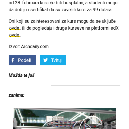
od 28. februara kurs će biti besplatan, a studenti mogu
da dobiju i sertifikat da su završili kurs za 99 dolara.
Oni koji su zainteresovani za kurs mogu da se uključe
ovde
, ili da pogledaju i druge kurseve na platformi edX
ovde
.
Izvor: Archdaily.com
Podeli
Tvituj
Možda te još
zanima: