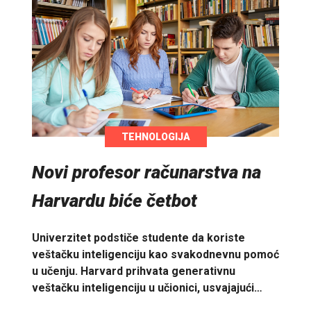
TEHNOLOGIJA
Novi profesor računarstva na
Harvardu biće četbot
Univerzitet podstiče studente da koriste
veštačku inteligenciju kao svakodnevnu pomoć
u učenju. Harvard prihvata generativnu
veštačku inteligenciju u učionici, usvajajući…