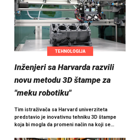
TEHNOLOGIJA
Inženjeri sa Harvarda razvili
novu metodu 3D štampe za
"meku robotiku"
Tim istraživača sa Harvard univerziteta
predstavio je inovativnu tehniku 3D štampe
koja bi mogla da promeni način na koji se…