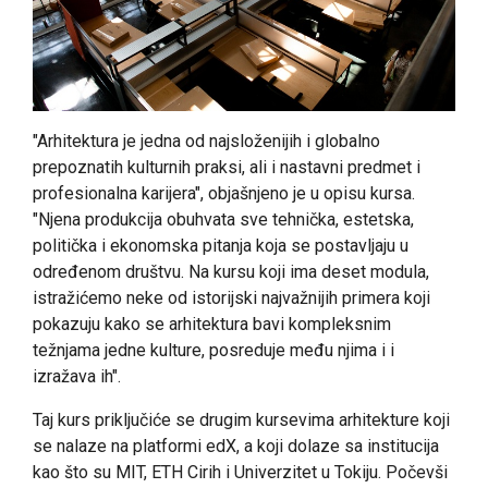
"Arhitektura je jedna od najsloženijih i globalno
prepoznatih kulturnih praksi, ali i nastavni predmet i
profesionalna karijera", objašnjeno je u opisu kursa.
"Njena produkcija obuhvata sve tehnička, estetska,
politička i ekonomska pitanja koja se postavljaju u
određenom društvu. Na kursu koji ima deset modula,
istražićemo neke od istorijski najvažnijih primera koji
pokazuju kako se arhitektura bavi kompleksnim
težnjama jedne kulture, posreduje među njima i i
izražava ih".
Taj kurs priključiće se drugim kursevima arhitekture koji
se nalaze na platformi edX, a koji dolaze sa institucija
kao što su MIT, ETH Cirih i Univerzitet u Tokiju. Počevši