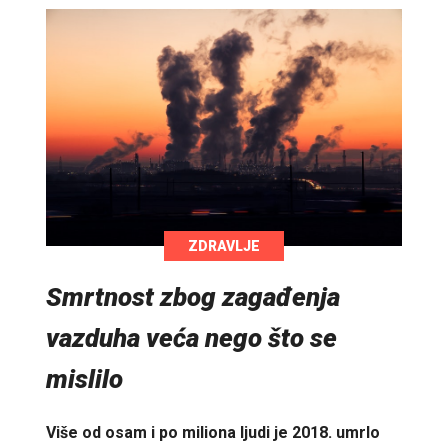
ZDRAVLJE
Smrtnost zbog zagađenja
vazduha veća nego što se
mislilo
Više od osam i po miliona ljudi je 2018. umrlo