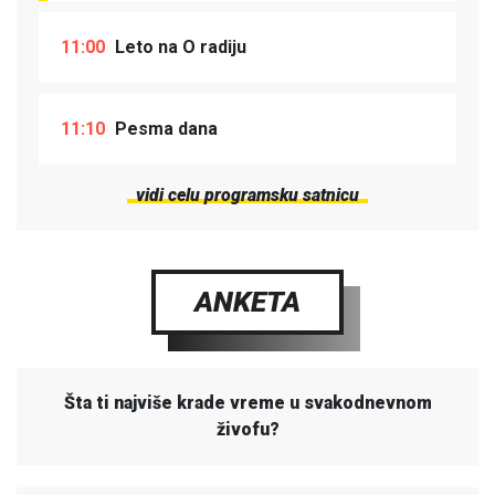
11:00
Leto na O radiju
11:10
Pesma dana
vidi celu programsku satnicu
ANKETA
Šta ti najviše krade vreme u svakodnevnom
živofu?