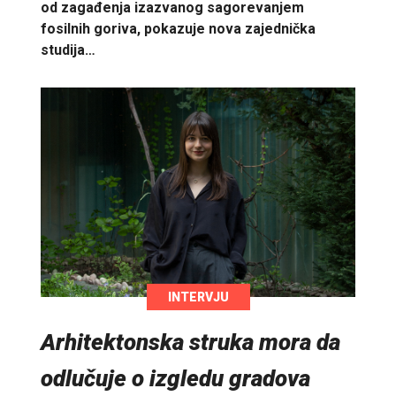
od zagađenja izazvanog sagorevanjem
fosilnih goriva, pokazuje nova zajednička
studija…
INTERVJU
Arhitektonska struka mora da
odlučuje o izgledu gradova