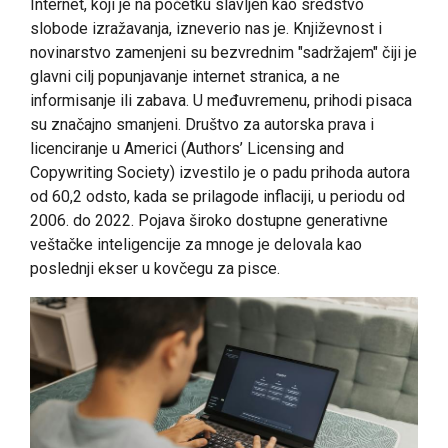
Internet, koji je na početku slavljen kao sredstvo
slobode izražavanja, izneverio nas je. Književnost i
novinarstvo zamenjeni su bezvrednim "sadržajem" čiji je
glavni cilj popunjavanje internet stranica, a ne
informisanje ili zabava. U međuvremenu, prihodi pisaca
su značajno smanjeni. Društvo za autorska prava i
licenciranje u Americi (Authors’ Licensing and
Copywriting Society) izvestilo je o padu prihoda autora
od 60,2 odsto, kada se prilagode inflaciji, u periodu od
2006. do 2022. Pojava široko dostupne generativne
veštačke inteligencije za mnoge je delovala kao
poslednji ekser u kovčegu za pisce.