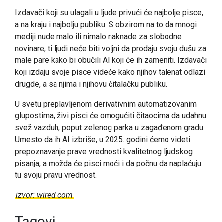
Izdavači koji su ulagali u ljude privući će najbolje pisce,
a na kraju i najbolju publiku. S obzirom na to da mnogi
mediji nude malo ili nimalo naknade za slobodne
novinare, ti ljudi neće biti voljni da prodaju svoju dušu za
male pare kako bi obučili AI koji će ih zameniti. Izdavači
koji izdaju svoje pisce videće kako njihov talenat odlazi
drugde, a sa njima i njihovu čitalačku publiku.
U svetu preplavljenom derivativnim automatizovanim
glupostima, živi pisci će omogućiti čitaocima da udahnu
svež vazduh, poput zelenog parka u zagađenom gradu.
Umesto da ih AI izbriše, u 2025. godini ćemo videti
prepoznavanje prave vrednosti kvalitetnog ljudskog
pisanja, a možda će pisci moći i da počnu da naplaćuju
tu svoju pravu vrednost.
izvor: wired.com
Tagovi