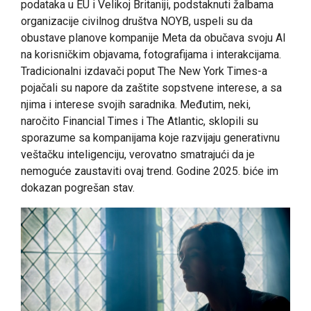
podataka u EU i Velikoj Britaniji, podstaknuti žalbama
organizacije civilnog društva NOYB, uspeli su da
obustave planove kompanije Meta da obučava svoju AI
na korisničkim objavama, fotografijama i interakcijama.
Tradicionalni izdavači poput The New York Times-a
pojačali su napore da zaštite sopstvene interese, a sa
njima i interese svojih saradnika. Međutim, neki,
naročito Financial Times i The Atlantic, sklopili su
sporazume sa kompanijama koje razvijaju generativnu
veštačku inteligenciju, verovatno smatrajući da je
nemoguće zaustaviti ovaj trend. Godine 2025. biće im
dokazan pogrešan stav.