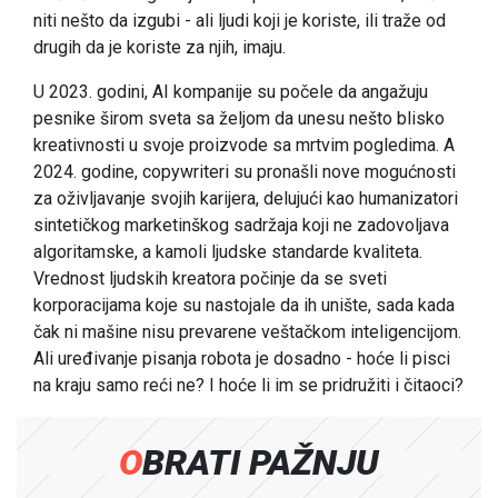
niti nešto da izgubi - ali ljudi koji je koriste, ili traže od
drugih da je koriste za njih, imaju.
U 2023. godini, AI kompanije su počele da angažuju
pesnike širom sveta sa željom da unesu nešto blisko
kreativnosti u svoje proizvode sa mrtvim pogledima. A
2024. godine, copywriteri su pronašli nove mogućnosti
za oživljavanje svojih karijera, delujući kao humanizatori
sintetičkog marketinškog sadržaja koji ne zadovoljava
algoritamske, a kamoli ljudske standarde kvaliteta.
Vrednost ljudskih kreatora počinje da se sveti
korporacijama koje su nastojale da ih unište, sada kada
čak ni mašine nisu prevarene veštačkom inteligencijom.
Ali uređivanje pisanja robota je dosadno - hoće li pisci
na kraju samo reći ne? I hoće li im se pridružiti i čitaoci?
OBRATI PAŽNJU