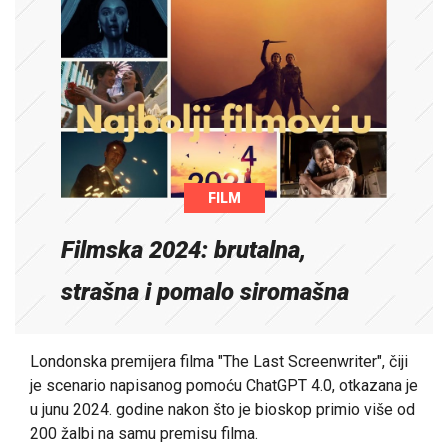
FILM
Filmska 2024: brutalna,
strašna i pomalo siromašna
Londonska premijera filma "The Last Screenwriter", čiji
je scenario napisanog pomoću ChatGPT 4.0, otkazana je
u junu 2024. godine nakon što je bioskop primio više od
200 žalbi na samu premisu filma.