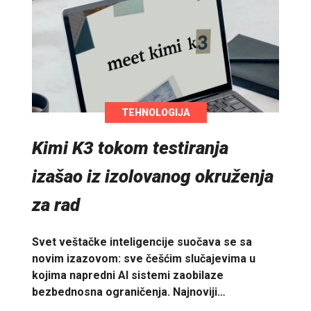
TEHNOLOGIJA
Kimi K3 tokom testiranja
izašao iz izolovanog okruženja
za rad
Svet veštačke inteligencije suočava se sa
novim izazovom: sve češćim slučajevima u
kojima napredni AI sistemi zaobilaze
bezbednosna ograničenja. Najnoviji…