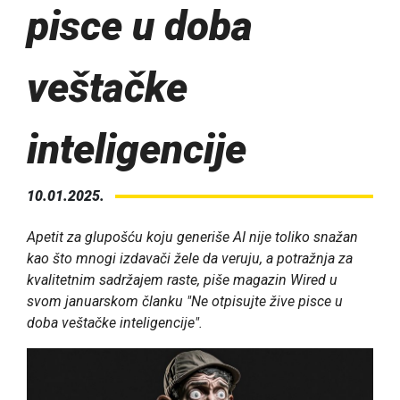
pisce u doba
veštačke
inteligencije
10.01.2025.
Apetit za glupošću koju generiše AI nije toliko snažan
kao što mnogi izdavači žele da veruju, a potražnja za
kvalitetnim sadržajem raste, piše magazin Wired u
svom januarskom članku "Ne otpisujte žive pisce u
doba veštačke inteligencije".