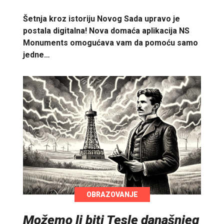
Šetnja kroz istoriju Novog Sada upravo je
postala digitalna! Nova domaća aplikacija NS
Monuments omogućava vam da pomoću samo
jedne…
OBRAZOVANJE
Možemo li biti Tesle današnjeg