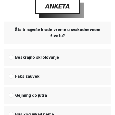
ANKETA
Šta ti najviše krade vreme u svakodnevnom
živofu?
Beskrajno skrolovanje
Faks zauvek
Gejming do jutra
Bus kog nikad nema