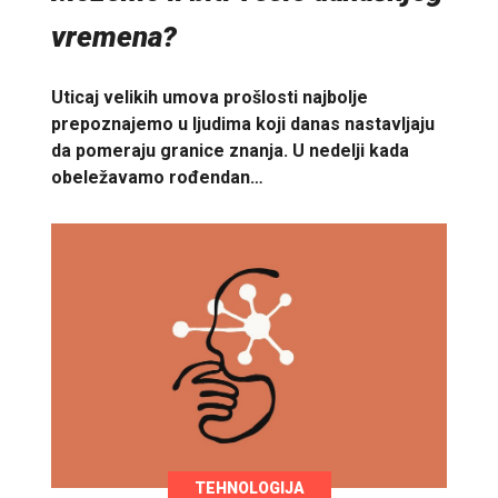
vremena?
Uticaj velikih umova prošlosti najbolje
prepoznajemo u ljudima koji danas nastavljaju
da pomeraju granice znanja. U nedelji kada
obeležavamo rođendan…
TEHNOLOGIJA