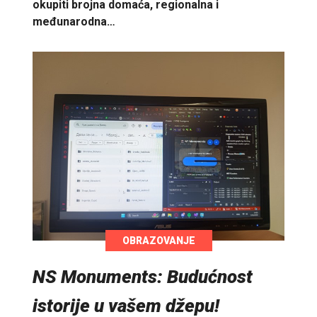
okupiti brojna domaća, regionalna i
međunarodna…
OBRAZOVANJE
NS Monuments: Budućnost
istorije u vašem džepu!