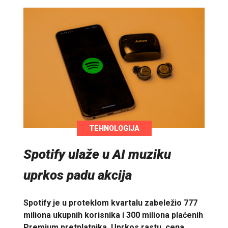
TEHNOLOGIJA
Spotify ulaže u AI muziku
uprkos padu akcija
Spotify je u proteklom kvartalu zabeležio 777
miliona ukupnih korisnika i 300 miliona plaćenih
Premium pretplatnika. Uprkos rastu, cena