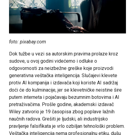
foto: pixabay.com
Dok tužbe u vezi sa autorskim pravima prolaze kroz
sudove, u ovoj godini videćemo i odluke o
odgovornosti za neizbežne greške koje proizvodi
generativna veštačka inteligencija. Slučajevi klevete
protiv AI kompanija i izdavača koji koriste AI sadržaj
doći će do kulminacije, jer se klevetničke neistine šire
putem interneta i pojačavaju bezumnim botovima i AI
pretraživačima. Prošle godine, akademski izdavač
Wiley zatvorio je 19 časopisa zbog poplave lažnih
naučnih radova. Grešiti je ljudski, ali industrijsko
pravljenje falsifikata je vrlo ozbiljan tehnološki problem.
Veštačka inteligencija nema profesionalnu etiku, dušu