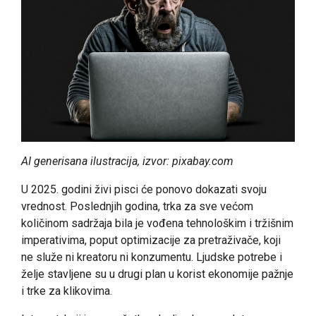
AI generisana ilustracija, izvor: pixabay.com
U 2025. godini živi pisci će ponovo dokazati svoju
vrednost. Poslednjih godina, trka za sve većom
količinom sadržaja bila je vođena tehnološkim i tržišnim
imperativima, poput optimizacije za pretraživače, koji
ne služe ni kreatoru ni konzumentu. Ljudske potrebe i
želje stavljene su u drugi plan u korist ekonomije pažnje
i trke za klikovima.