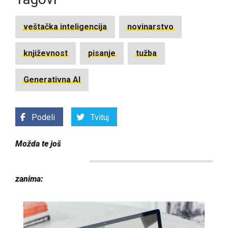
veštačka inteligencija
novinarstvo
književnost
pisanje
tužba
Generativna AI
Podeli
Tvituj
Možda te još
zanima: