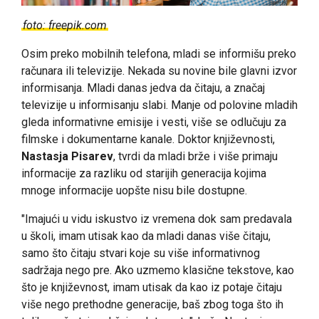
foto: freepik.com
Osim preko mobilnih telefona, mladi se informišu preko
računara ili televizije. Nekada su novine bile glavni izvor
informisanja. Mladi danas jedva da čitaju, a značaj
televizije u informisanju slabi. Manje od polovine mladih
gleda informativne emisije i vesti, više se odlučuju za
filmske i dokumentarne kanale. Doktor književnosti,
Nastasja Pisarev
, tvrdi da mladi brže i više primaju
informacije za razliku od starijih generacija kojima
mnoge informacije uopšte nisu bile dostupne.
"Imajući u vidu iskustvo iz vremena dok sam predavala
u školi, imam utisak kao da mladi danas više čitaju,
samo što čitaju stvari koje su više informativnog
sadržaja nego pre. Ako uzmemo klasične tekstove, kao
što je književnost, imam utisak da kao iz potaje čitaju
više nego prethodne generacije, baš zbog toga što ih