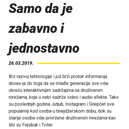
Samo da je
zabavno i
jednostavno
26.03.2019.
Brz razvoj tehnologije i još brži protok informacija
doveo je do toga da se mlađe generacije sve više
okreću interaktivnijim sadržajima na društvenim
mrežama, koje u sebi sadrže video i audio efekte. Tako
su poslednjih godina Jutjub, Instagram i Snepčet sve
popularniji kod osoba u tinejdžerskom dobu, dok su
starije osobe više privržene društvenim mrežama kao
što su Fejsbuk i Tviter.