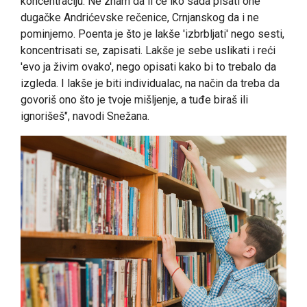
koncentraciju. Ne znam da li će iko sada pisati one
dugačke Andrićevske rečenice, Crnjanskog da i ne
pominjemo. Poenta je što je lakše 'izbrbljati' nego sesti,
koncentrisati se, zapisati. Lakše je sebe uslikati i reći
'evo ja živim ovako', nego opisati kako bi to trebalo da
izgleda. I lakše je biti individualac, na način da treba da
govoriš ono što je tvoje mišljenje, a tuđe biraš ili
ignorišeš", navodi Snežana.