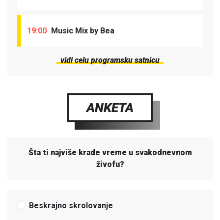
19:00
Music Mix by Bea
vidi celu programsku satnicu
ANKETA
Šta ti najviše krade vreme u svakodnevnom
živofu?
Beskrajno skrolovanje