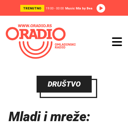
TRENUTNO
19:00 - 00:00
Music Mix by Bea
DRUŠTVO
Mladi i mreže: