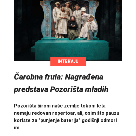
INTERVJU
Čarobna frula: Nagrađena
predstava Pozorišta mladih
Pozorišta širom naše zemlje tokom leta
nemaju redovan repertoar, ali, osim što pauzu
koriste za "punjenje baterija" godišnji odmori
im…