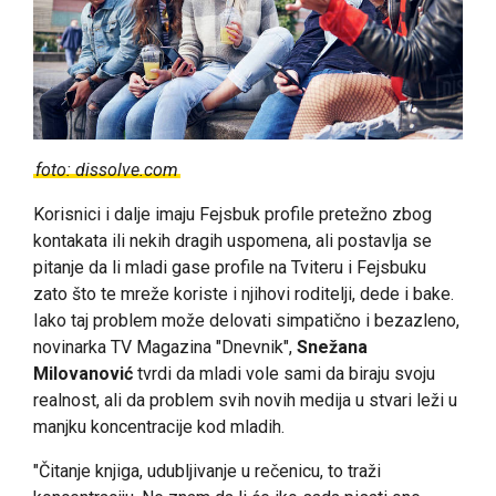
foto: dissolve.com
Korisnici i dalje imaju Fejsbuk profile pretežno zbog
kontakata ili nekih dragih uspomena, ali postavlja se
pitanje da li mladi gase profile na Tviteru i Fejsbuku
zato što te mreže koriste i njihovi roditelji, dede i bake.
Iako taj problem može delovati simpatično i bezazleno,
novinarka TV Magazina "Dnevnik",
Snežana
Milovanović
tvrdi da mladi vole sami da biraju svoju
realnost, ali da problem svih novih medija u stvari leži u
manjku koncentracije kod mladih.
"Čitanje knjiga, udubljivanje u rečenicu, to traži