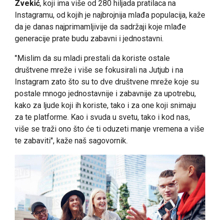
Zvekić
, koji ima više od 280 hiljada pratilaca na
Instagramu, od kojih je najbrojnija mlađa populacija, kaže
da je danas najprimamljivije da sadržaji koje mlađe
generacije prate budu zabavni i jednostavni.
"Mislim da su mladi prestali da koriste ostale
društvene mreže i više se fokusirali na Jutjub i na
Instagram zato što su to dve društvene mreže koje su
postale mnogo jednostavnije i zabavnije za upotrebu,
kako za ljude koji ih koriste, tako i za one koji snimaju
za te platforme. Kao i svuda u svetu, tako i kod nas,
više se traži ono što će ti oduzeti manje vremena a više
te zabaviti", kaže naš sagovornik.