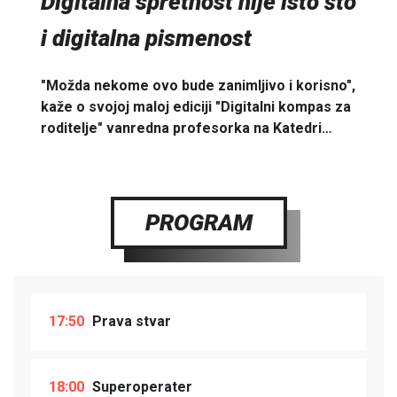
Digitalna spretnost nije isto što
i digitalna pismenost
"Možda nekome ovo bude zanimljivo i korisno",
kaže o svojoj maloj ediciji "Digitalni kompas za
roditelje" vanredna profesorka na Katedri…
PROGRAM
17:50
Prava stvar
18:00
Superoperater