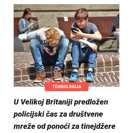
TEHNOLOGIJA
U Velikoj Britaniji predložen
policijski čas za društvene
mreže od ponoći za tinejdžere