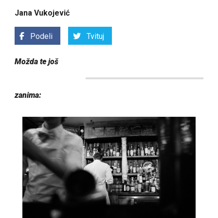
Jana Vukojević
Podeli
Tvituj
Možda te još
zanima: