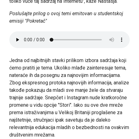
toliko vuče taj sadržaj na Internetu", kaže Nastasja.
Poslušajte prilog o ovoj temi emitovan u studentskoj
emisiji "Pokretač"
Jedna od najbitnijih stavki prilikom izbora sadržaja koji
ćemo pratiti je tema. Ukoliko mlađe zainteresuje tema,
nateraće ih da posegnu za najnovijim informacijama.
Zbog ekspresnog protoka najnovijih informacija, analize
takođe pokazuju da mladi sve manje žele da stvaraju
trajnije sadržaje. Snepčet i Instagram nude kratkoročne
promene u vidu opcije "Stori". Iako su ove dve mreže
prema istraživanjima u Velikoj Britaniji proglašene za
najštetnije, stručnjaci ipak savetuju da je daleko
relevantnija edukacija mladih o bezbednosti na ovakvim
društvenim mrežama.