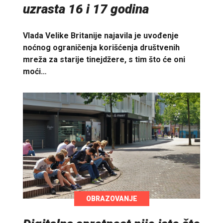
uzrasta 16 i 17 godina
Vlada Velike Britanije najavila je uvođenje
noćnog ograničenja korišćenja društvenih
mreža za starije tinejdžere, s tim što će oni
moći…
OBRAZOVANJE