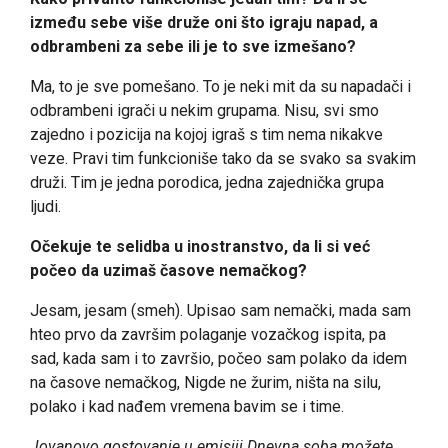
između sebe više druže oni što igraju napad, a
odbrambeni za sebe ili je to sve izmešano?
Ma, to je sve pomešano. To je neki mit da su napadači i
odbrambeni igrači u nekim grupama. Nisu, svi smo
zajedno i pozicija na kojoj igraš s tim nema nikakve
veze. Pravi tim funkcioniše tako da se svako sa svakim
druži. Tim je jedna porodica, jedna zajednička grupa
ljudi.
Očekuje te selidba u inostranstvo, da li si već
počeo da uzimaš časove nemačkog?
Jesam, jesam (smeh). Upisao sam nemački, mada sam
hteo prvo da završim polaganje vozačkog ispita, pa
sad, kada sam i to završio, počeo sam polako da idem
na časove nemačkog, Nigde ne žurim, ništa na silu,
polako i kad nađem vremena bavim se i time.
Jovanovo gostovanje u emisiji Dnevna soba možete