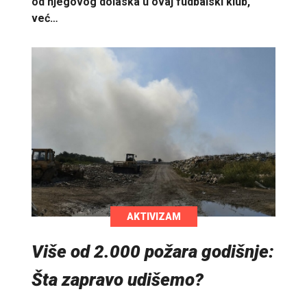
od njegovog dolaska u ovaj fudbalski klub,
već…
AKTIVIZAM
Više od 2.000 požara godišnje:
Šta zapravo udišemo?