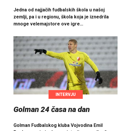
Jedna od najjačih fudbalskih škola u našoj
zemlji, pa i u regionu, škola koja je iznedrila
mnoge velemajstore ove igre…
INTERVJU
Golman 24 časa na dan
Golman Fudbalskog kluba Vojvodina Emil