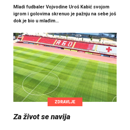
Mladi fudbaler Vojvodine Uroš Kabić svojom
igrom i golovima skrenuo je pažnju na sebe još
dok je bio u mlađim…
ZDRAVLJE
Za život se navija