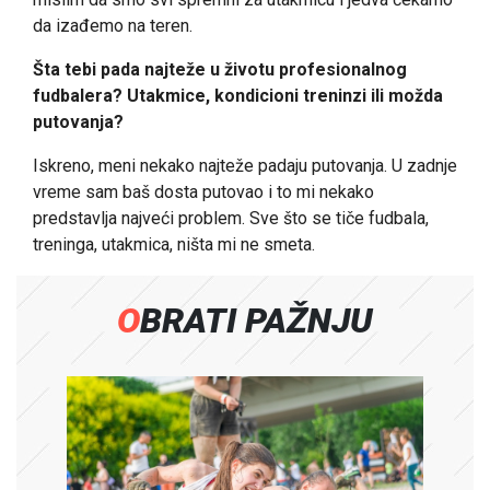
da izađemo na teren.
Šta tebi pada najteže u životu profesionalnog
fudbalera? Utakmice, kondicioni treninzi ili možda
putovanja?
Iskreno, meni nekako najteže padaju putovanja. U zadnje
vreme sam baš dosta putovao i to mi nekako
predstavlja najveći problem. Sve što se tiče fudbala,
treninga, utakmica, ništa mi ne smeta.
OBRATI PAŽNJU