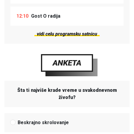
12:10
Gost O radija
vidi celu programsku satnicu
ANKETA
Šta ti najviše krade vreme u svakodnevnom
živofu?
Beskrajno skrolovanje