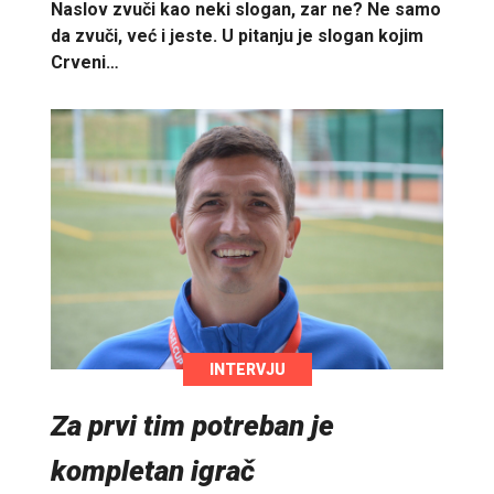
Naslov zvuči kao neki slogan, zar ne? Ne samo
da zvuči, već i jeste. U pitanju je slogan kojim
Crveni…
INTERVJU
Za prvi tim potreban je
kompletan igrač