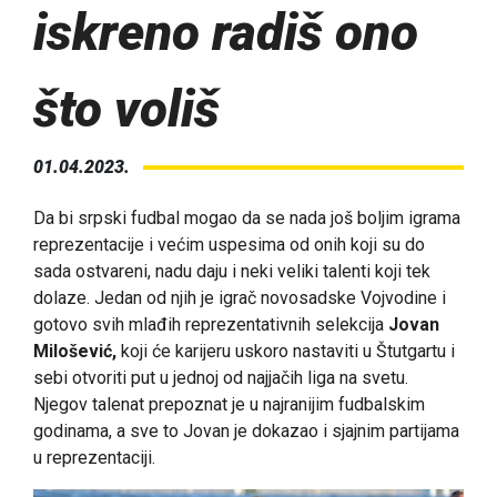
iskreno radiš ono
što voliš
01.04.2023.
Da bi srpski fudbal mogao da se nada još boljim igrama
reprezentacije i većim uspesima od onih koji su do
sada ostvareni, nadu daju i neki veliki talenti koji tek
dolaze. Jedan od njih je igrač novosadske Vojvodine i
gotovo svih mlađih reprezentativnih selekcija
Jovan
Milošević,
koji će karijeru uskoro nastaviti u Štutgartu i
sebi otvoriti put u jednoj od najjačih liga na svetu.
Njegov talenat prepoznat je u najranijim fudbalskim
godinama, a sve to Jovan je dokazao i sjajnim partijama
u reprezentaciji.