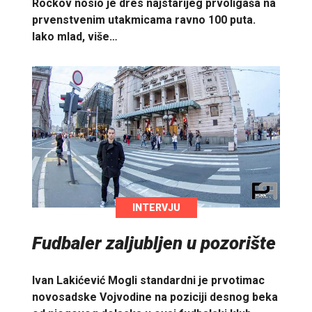
Rockov nosio je dres najstarijeg prvoligaša na
prvenstvenim utakmicama ravno 100 puta.
Iako mlad, više…
INTERVJU
Fudbaler zaljubljen u pozorište
Ivan Lakićević Mogli standardni je prvotimac
novosadske Vojvodine na poziciji desnog beka