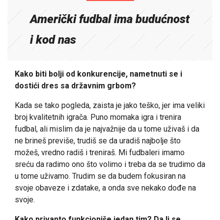
Američki fudbal ima budućnost
i kod nas
Kako biti bolji od konkurencije, nametnuti se i
dostići dres sa državnim grbom?
Kada se tako pogleda, zaista je jako teško, jer ima veliki
broj kvalitetnih igrača. Puno momaka igra i trenira
fudbal, ali mislim da je najvažnije da u tome uživaš i da
ne brineš previše, trudiš se da uradiš najbolje što
možeš, vredno radiš i treniraš. Mi fudbaleri imamo
sreću da radimo ono što volimo i treba da se trudimo da
u tome uživamo. Trudim se da budem fokusiran na
svoje obaveze i zdatake, a onda sve nekako dođe na
svoje.
Kako privanto funkcioniše jedan tim? Da li se