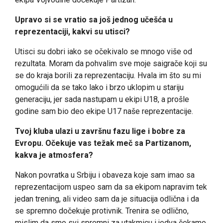
Upravo si se vratio sa još jednog učešća u
reprezentaciji, kakvi su utisci?
Utisci su dobri iako se očekivalo se mnogo više od
rezultata. Moram da pohvalim sve moje saigrače koji su
se do kraja borili za reprezentaciju. Hvala im što su mi
omogućili da se tako lako i brzo uklopim u stariju
generaciju, jer sada nastupam u ekipi U18, a prošle
godine sam bio deo ekipe U17 naše reprezentacije.
Tvoj kluba ulazi u završnu fazu lige i bobre za
Evropu. Očekuje vas težak meč sa Partizanom,
kakva je atmosfera?
Nakon povratka u Srbiju i obaveza koje sam imao sa
reprezentacijom uspeo sam da sa ekipom napravim tek
jedan trening, ali video sam da je situacija odlična i da
se spremno dočekuje protivnik. Trenira se odlično,
mislim da smo svi spremni za utakmicu i jedva čekamo