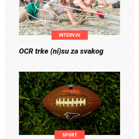
INTERVJU
OCR trke (ni)su za svakog
SPORT