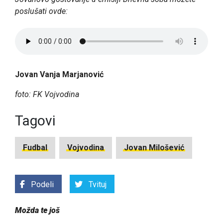
poslušati ovde:
Jovan Vanja Marjanović
foto: FK Vojvodina
Tagovi
Fudbal
Vojvodina
Jovan Milošević
Podeli
Tvituj
Možda te još