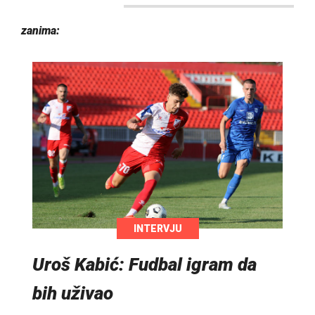
zanima:
INTERVJU
Uroš Kabić: Fudbal igram da
bih uživao