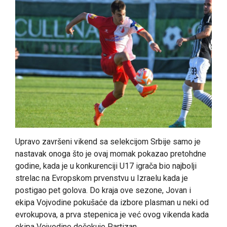
Upravo završeni vikend sa selekcijom Srbije samo je
nastavak onoga što je ovaj momak pokazao pretohdne
godine, kada je u konkurenciji U17 igrača bio najbolji
strelac na Evropskom prvenstvu u Izraelu kada je
postigao pet golova. Do kraja ove sezone, Jovan i
ekipa Vojvodine pokušaće da izbore plasman u neki od
evrokupova, a prva stepenica je već ovog vikenda kada
ekipa Vojvodine dočekuje Partizan.