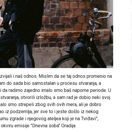
azvijali i naš odnos. Mislim da se taj odnos promenio na
sam do sada bio samostalan u procesu stvaranja, a
li da radimo zajedno imalo smo baš naporne periode. U
tvaranja, otvorili izložbu, a sam rad je dobio neki svoj
 malo smo strepeli zbog svih ovih mera, ali je dobro
o iz podzemlja, jer sve to i jeste došlo iz nekog
umu zgrade i njegovog ateljea koji je na Tvrđavi",
okviru emisije "Dnevna soba" Oradija.