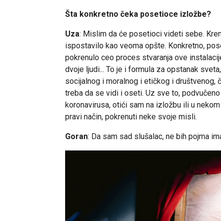
Šta konkretno čeka posetioce izložbe?
Uza
: Mislim da će posetioci videti sebe. Kre
ispostavilo kao veoma opšte. Konkretno, poset
pokrenulo ceo proces stvaranja ove instalacije
dvoje ljudi... To je i formula za opstanak svet
socijalnog i moralnog i etičkog i društvenog, 
treba da se vidi i oseti. Uz sve to, podvuče
koronavirusa, otići sam na izložbu ili u neko
pravi način, pokrenuti neke svoje misli.
Goran
: Da sam sad slušalac, ne bih pojma i