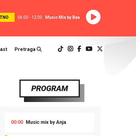
TNO
06:00 - 12:00
Music Mix by Bea
ast
Pretraga
PROGRAM
00:00
Music mix by Anja