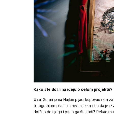
Kako ste došli na ideju o celom projektu?
Uza
: Goran je na Najlon pijaci kupovao ram za 
fotografijom i na licu mesta je krenuo da je iz
dotčao do njega i pitao ga šta radi? Rekao mu