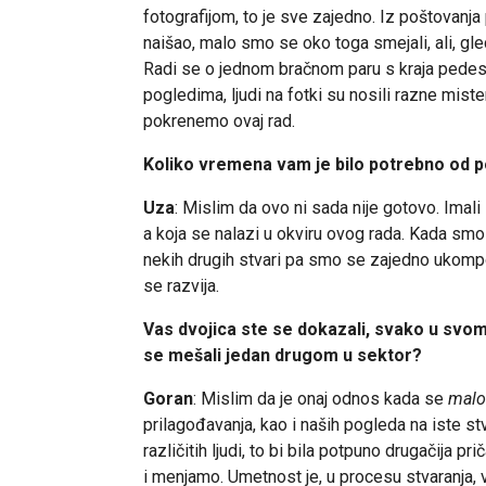
fotografijom, to je sve zajedno. Iz poštovanja
naišao, malo smo se oko toga smejali, ali, gled
Radi se o jednom bračnom paru s kraja pedese
pogledima, ljudi na fotki su nosili razne misteri
pokrenemo ovaj rad.
Koliko vremena vam je bilo potrebno od po
Uza
: Mislim da ovo ni sada nije gotovo. Imal
a koja se nalazi u okviru ovog rada. Kada smo
nekih drugih stvari pa smo se zajedno ukompon
se razvija.
Vas dvojica ste se dokazali, svako u svom
se mešali jedan drugom u sektor?
Goran
: Mislim da je onaj odnos kada se
malo
prilagođavanja, kao i naših pogleda na iste s
različitih ljudi, to bi bila potpuno drugačija 
i menjamo. Umetnost je, u procesu stvaranja, 