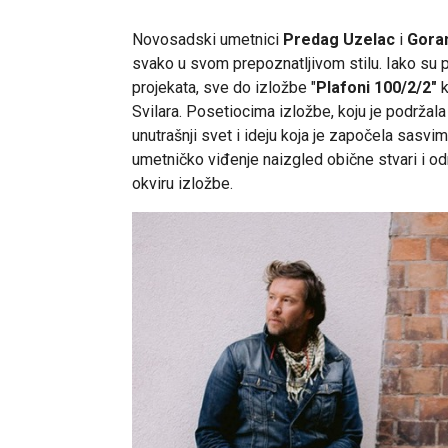
Novosadski umetnici
Predag Uzelac
i
Gora
svako u svom prepoznatljivom stilu. Iako su pri
projekata, sve do izložbe "
Plafoni 100/2/2"
k
Svilara. Posetiocima izložbe, koju je podržala
unutrašnji svet i ideju koja je započela sasvi
umetničko viđenje naizgled obične stvari i od
okviru izložbe.