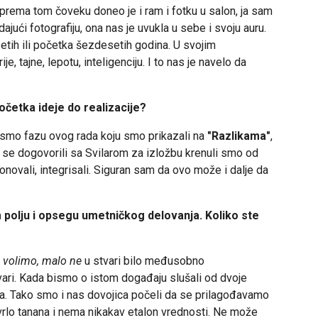
 prema tom čoveku doneo je i ram i fotku u salon, ja sam
ajući fotografiju, ona nas je uvukla u sebe i svoju auru.
tih ili početka šezdesetih godina. U svojim
je, tajne, lepotu, inteligenciju. I to nas je navelo da
četka ideje do realizacije?
i smo fazu ovog rada koju smo prikazali na
"Razlikama"
,
 se dogovorili sa Svilarom za izložbu krenuli smo od
ovali, integrisali. Siguran sam da ovo može i dalje da
 polju i opsegu umetničkog delovanja. Koliko ste
 volimo, malo ne
u stvari bilo međusobno
tvari. Kada bismo o istom događaju slušali od dvoje
priča. Tako smo i nas dovojica počeli da se prilagođavamo
vrlo tanana i nema nikakav etalon vrednosti. Ne može