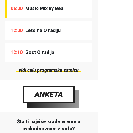
06:00
Music Mix by Bea
12:00
Leto na O radiju
12:10
Gost O radija
vidi celu programsku satnicu
ANKETA
Šta ti najviše krade vreme u
svakodnevnom živofu?