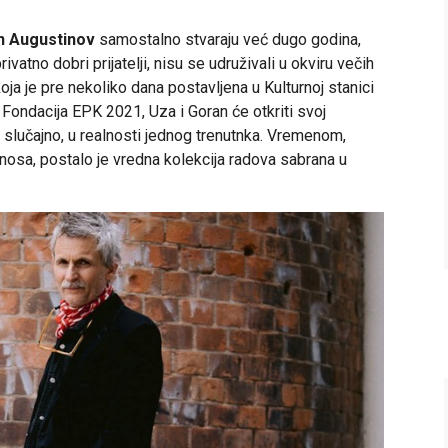
n Augustinov
samostalno stvaraju već dugo godina,
vatno dobri prijatelji, nisu se udruživali u okviru večih
oja je pre nekoliko dana postavljena u Kulturnoj stanici
 Fondacija EPK 2021, Uza i Goran će otkriti svoj
m slučajno, u realnosti jednog trenutnka. Vremenom,
nosa, postalo je vredna kolekcija radova sabrana u