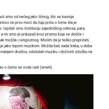
nuli smo od nečeg jako ličnog, što se kasnije
ioci će prvo moći da čuju priču o tome šta je
. Ispitali smo instituciju zajedničkog odnosa, para,
a, a mi smo je prikazali kroz prizmu koja se dotiče i
čak možda i religioznog. Mislim da je teško prepričati,
no je jako lepom muzikom. Možda baš sada treba, u doba
m manjem društvu, odslušati muziku i doživeti izložbu na
mao o čemu se ovde radi (smeh).