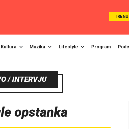
TRENU
Kultura
Muzika
Lifestyle
Program
Podc
O / INTERVJU
ule opstanka