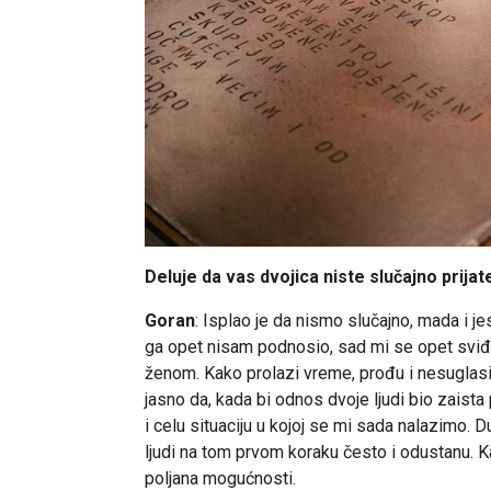
Deluje da vas dvojica niste slučajno prijate
Goran
: Isplao je da nismo slučajno, mada i 
ga opet nisam podnosio, sad mi se opet sviđa 
ženom. Kako prolazi vreme, prođu i nesuglasi
jasno da, kada bi odnos dvoje ljudi bio zaista
i celu situaciju u kojoj se mi sada nalazimo. 
ljudi na tom prvom koraku često i odustanu. 
poljana mogućnosti.