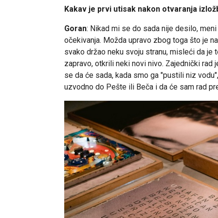
Kakav je prvi utisak nakon otvaranja izlo
Goran
: Nikad mi se do sada nije desilo, meni 
očekivanja. Možda upravo zbog toga što je naš
svako držao neku svoju stranu, misleći da je t
zapravo, otkrili neki novi nivo. Zajednički ra
se da će sada, kada smo ga "pustili niz vodu"
uzvodno do Pešte ili Beča i da će sam rad pre