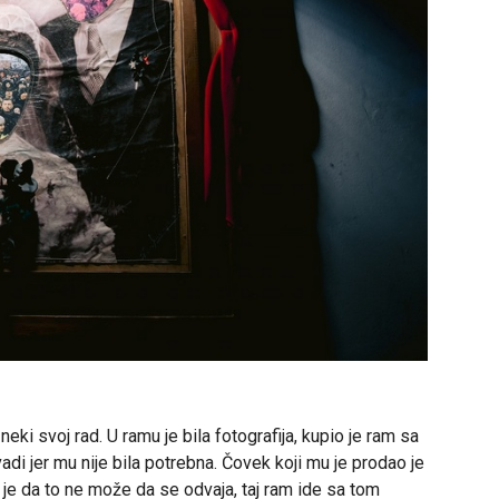
neki svoj rad. U ramu je bila fotografija, kupio je ram sa
vadi jer mu nije bila potrebna. Čovek koji mu je prodao je
 je da to ne može da se odvaja, taj ram ide sa tom