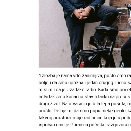
"Izložba je nama vrlo zanimljiva, pošto smo r
bolje i da smo upoznali jedan drugog. Lično 
mislim i da je Uza tako radio. Kada smo poče
četvrtak smo konačno stavili tačku na proces s
drugi život. Na otvaranju je bila lepa poseta,
prošlo. Deluje mi da smo poput neke gerile, ka
takvog prostora, moje radionice koja je u podr
ispričao nam je Goran na početku razgovora u 