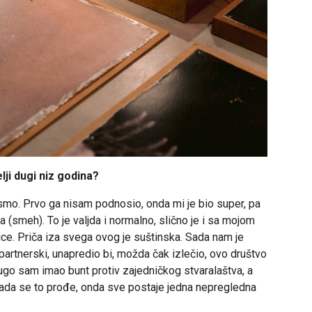
lji dugi niz godina?
jesmo. Prvo ga nisam podnosio, onda mi je bio super, pa
(smeh). To je valjda i normalno, slično je i sa mojom
ce. Priča iza svega ovog je suštinska. Sada nam je
 partnerski, unapredio bi, možda čak izlečio, ovo društvo
Dugo sam imao bunt protiv zajedničkog stvaralaštva, a
Kada se to prođe, onda sve postaje jedna nepregledna