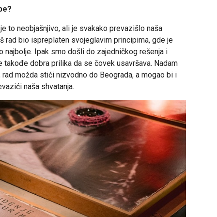
žbe?
je to neobjašnjivo, ali je svakako prevazišlo naša
 rad bio ispreplaten svojeglavim principima, gde je
o najbolje. Ipak smo došli do zajedničkog rešenja i
d je takođe dobra prilika da se čovek usavršava. Nadam
, rad možda stići nizvodno do Beograda, a mogao bi i
vazići naša shvatanja.