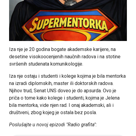
Iza nje je 20 godina bogate akademske karijere, na
desetine visokoocenjenih naučnih radova i na stotine
svršenih studenata komunikologije.
Iza nje ostaju i studenti i kolege kojima je bila mentorka
na izradi diplomskih, master ili doktorskih radova.
Njihov trud, Senat UNS doveo je do apsurda. Ovo je
priča o tome kako kolege i studenti, kojima je Jelena
bila mentorka, vide njen rad. I onaj akademski, ali i
društveni, zbog kojeg je ostala bez posla.
Poslušajte u novoj epizodi "Radio grafita":