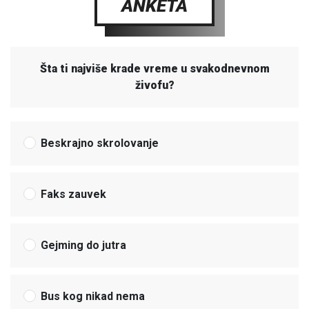
ANKETA
Šta ti najviše krade vreme u svakodnevnom
živofu?
Beskrajno skrolovanje
Faks zauvek
Gejming do jutra
Bus kog nikad nema