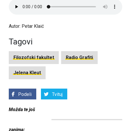
Autor: Petar Klaić
Tagovi
Filozofski fakultet
Radio Grafiti
Jelena Kleut
Podeli
Tvituj
Možda te još
zanima: