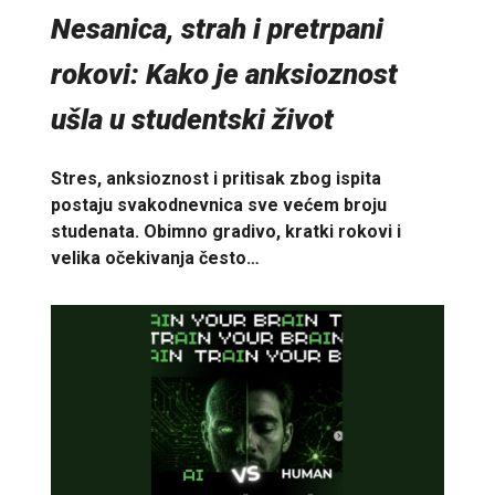
Nesanica, strah i pretrpani
rokovi: Kako je anksioznost
ušla u studentski život
Stres, anksioznost i pritisak zbog ispita
postaju svakodnevnica sve većem broju
studenata. Obimno gradivo, kratki rokovi i
velika očekivanja često…