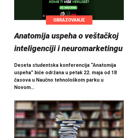
OBRAZOVANJE
Anatomija uspeha o veštačkoj
inteligenciji i neuromarketingu
Deseta studentska konferencija “Anatomija
uspeha” biće održana u petak 22. maja od 18
časova u Naučno tehnološkom parku u
Novom…