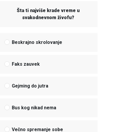
Šta ti najviše krade vreme u
svakodnevnom živofu?
Beskrajno skrolovanje
Faks zauvek
Gejming do jutra
Bus kog nikad nema
Večno spremanje sobe