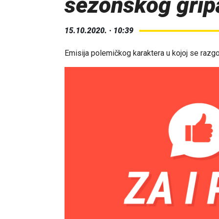
sezonskog grip
15.10.2020. · 10:39
Emisija polemičkog karaktera u kojoj se razgo