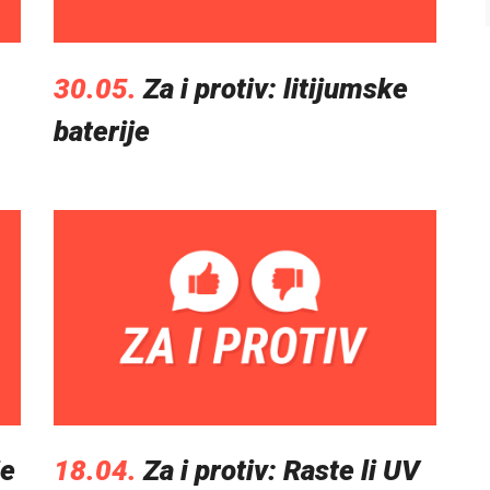
30.05.
Za i protiv: litijumske
baterije
je
18.04.
Za i protiv: Raste li UV