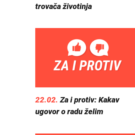
trovača životinja
22.02.
Za i protiv: Kakav
ugovor o radu želim