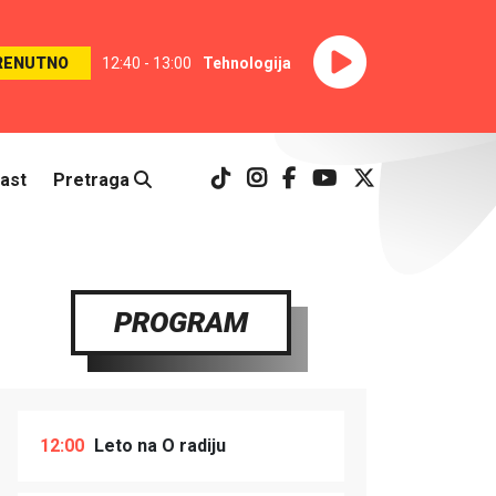
RENUTNO
12:40 - 13:00
Tehnologija
ast
Pretraga
PROGRAM
12:00
Leto na O radiju