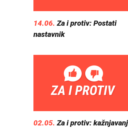
14.06.
Za i protiv: Postati
nastavnik
02.05.
Za i protiv: kažnjavan