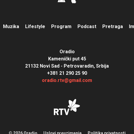
Muzika
Lifestyle
Program
Podcast
Pretraga
I
Oradio
Kamenički put 45
21132 Novi Sad - Petrovaradin, Srbija
+381 21 290 25 90
oradio.rtv@gmail.com
© 2026 Oradio
Uslovi preuzimanja
Politika privatnosti