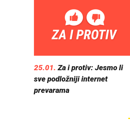
25.01.
Za i protiv: Jesmo li
sve podložniji internet
prevarama