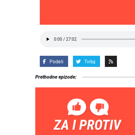
Podeli
Tvituj
Prethodne epizode: