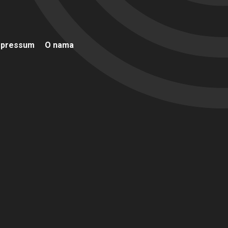
mpressum
O nama