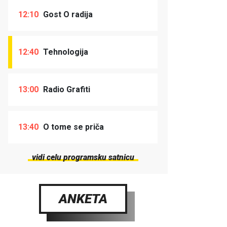
12:10
Gost O radija
12:40
Tehnologija
13:00
Radio Grafiti
13:40
O tome se priča
vidi celu programsku satnicu
ANKETA