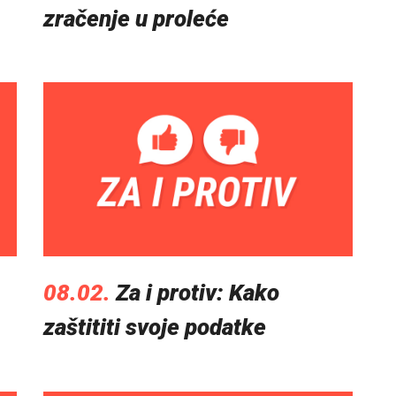
zračenje u proleće
08.02.
Za i protiv: Kako
zaštititi svoje podatke