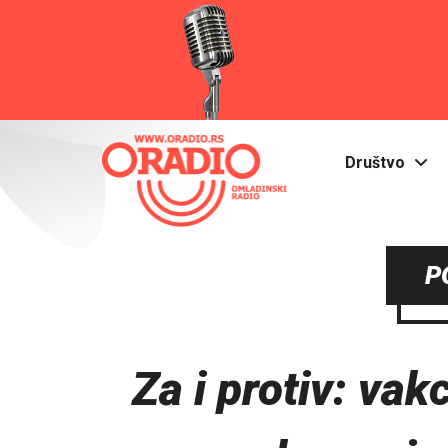
Društvo
P
Za i protiv: vak