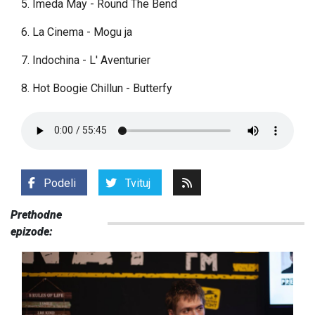
5. Imeda May - Round The Bend
6. La Cinema - Mogu ja
7. Indochina - L' Aventurier
8. Hot Boogie Chillun - Butterfy
Podeli
Tvituj
Prethodne
epizode: