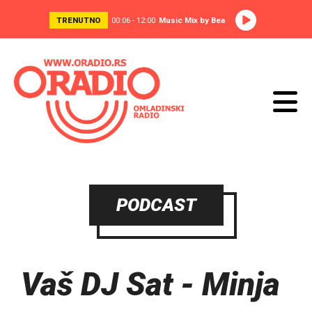
TRENUTNO
00:06 - 12:00
Music Mix by Bea
PODCAST
Vaš DJ Sat - Minja