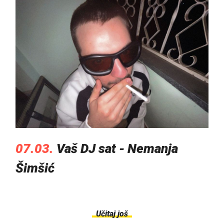
07.03.
Vaš DJ sat - Nemanja
Šimšić
Učitaj još