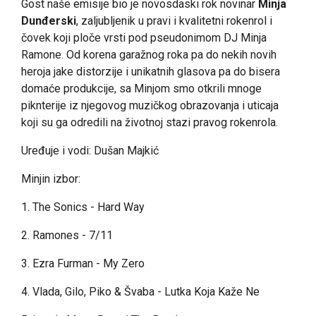
Gost naše emisije bio je novosdaski rok novinar
Minja
Dunđerski
, zaljubljenik u pravi i kvalitetni rokenrol i
čovek koji ploče vrsti pod pseudonimom DJ Minja
Ramone. Od korena garažnog roka pa do nekih novih
heroja jake distorzije i unikatnih glasova pa do bisera
domaće produkcije, sa Minjom smo otkrili mnoge
piknterije iz njegovog muzičkog obrazovanja i uticaja
koji su ga odredili na životnoj stazi pravog rokenrola.
Uređuje i vodi: Dušan Majkić
Minjin izbor:
1. The Sonics - Hard Way
2. Ramones - 7/11
3. Ezra Furman - My Zero
4. Vlada, Gilo, Piko & Švaba - Lutka Koja Kaže Ne