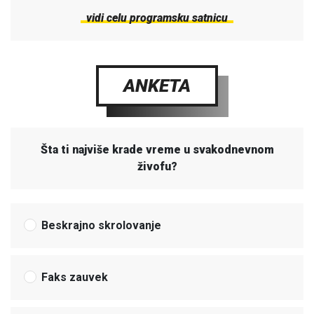
vidi celu programsku satnicu
ANKETA
Šta ti najviše krade vreme u svakodnevnom
živofu?
Beskrajno skrolovanje
Faks zauvek