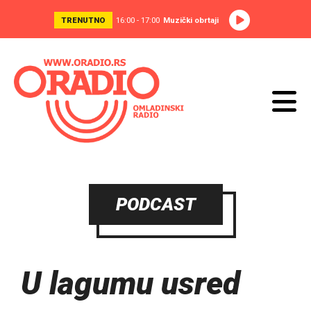
TRENUTNO
16:00 - 17:00
Muzički obrtaji
PODCAST
U lagumu usred