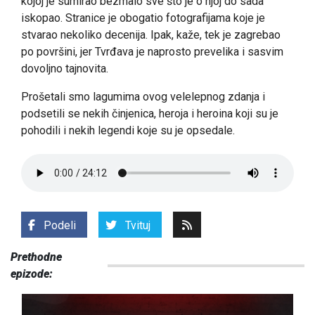
kojoj je sumirao bezmalo sve što je o njoj do sada
iskopao. Stranice je obogatio fotografijama koje je
stvarao nekoliko decenija. Ipak, kaže, tek je zagrebao
po površini, jer Tvrđava je naprosto prevelika i sasvim
dovoljno tajnovita.
Prošetali smo lagumima ovog velelepnog zdanja i
podsetili se nekih činjenica, heroja i heroina koji su je
pohodili i nekih legendi koje su je opsedale.
Podeli
Tvituj
Prethodne
epizode: