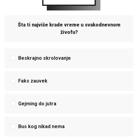
Šta ti najviše krade vreme u svakodnevnom
živofu?
Beskrajno skrolovanje
Faks zauvek
Gejming do jutra
Bus kog nikad nema