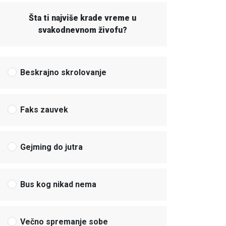
Šta ti najviše krade vreme u
svakodnevnom živofu?
Beskrajno skrolovanje
Faks zauvek
Gejming do jutra
Bus kog nikad nema
Večno spremanje sobe