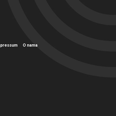
mpressum
O nama