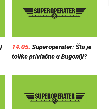
14.05.
Superoperater: Šta je
l
toliko privlačno u Bugoniji?