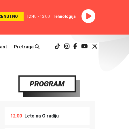
RENUTNO
12:40 - 13:00
Tehnologija
ast
Pretraga
PROGRAM
12:00
Leto na O radiju