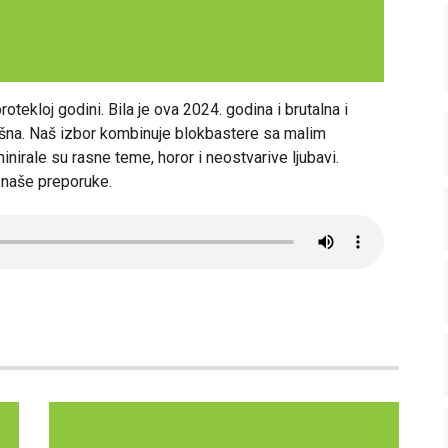
otekloj godini. Bila je ova 2024. godina i brutalna i
ašna. Naš izbor kombinuje blokbastere sa malim
irale su rasne teme, horor i neostvarive ljubavi.
 naše preporuke.