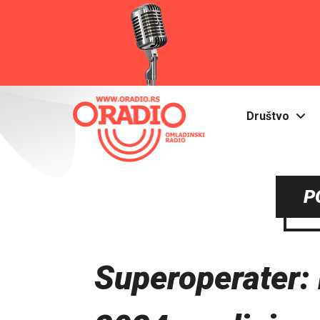
Društvo
P
Superoperater: N