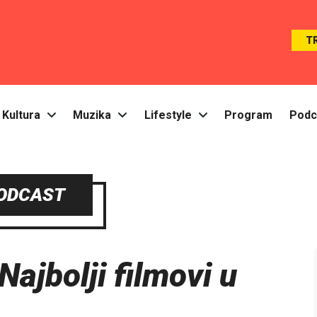
T
Kultura
Muzika
Lifestyle
Program
Podc
ODCAST
ajbolji filmovi u