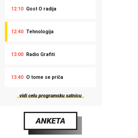
12:10
Gost O radija
12:40
Tehnologija
13:00
Radio Grafiti
13:40
O tome se priča
vidi celu programsku satnicu
ANKETA