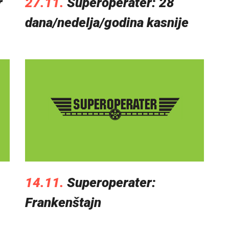
r
27.11.
Superoperater: 28
dana/nedelja/godina kasnije
14.11.
Superoperater:
Frankenštajn