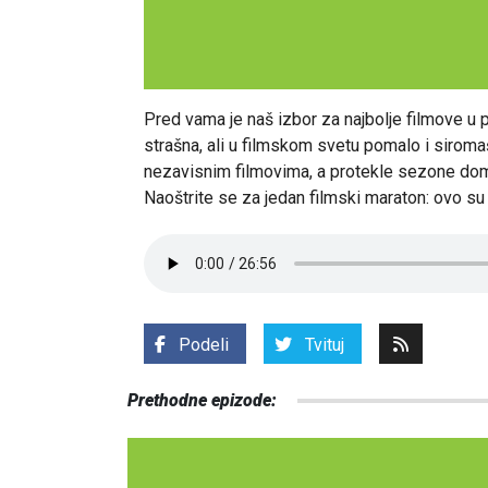
Pred vama je naš izbor za najbolje filmove u pr
strašna, ali u filmskom svetu pomalo i sirom
nezavisnim filmovima, a protekle sezone domin
Naoštrite se za jedan filmski maraton: ovo su
Podeli
Tvituj
Prethodne epizode: