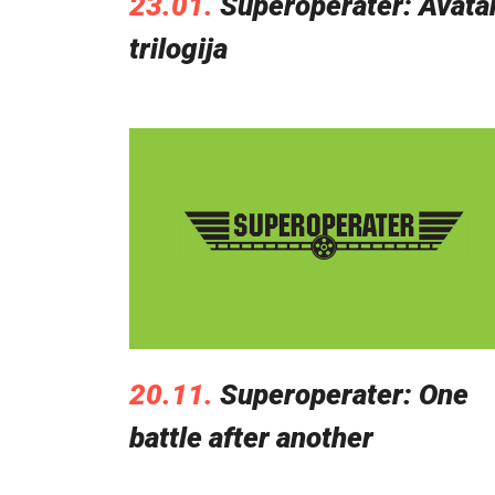
23.01.
Superoperater: Avata
trilogija
20.11.
Superoperater: One
battle after another