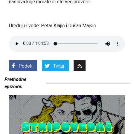
naslova koje morate ili ste već proverili.
Uređuju i vode: Petar Klajić i Dušan Majkić
Podeli
Tvituj
Prethodne
epizode: