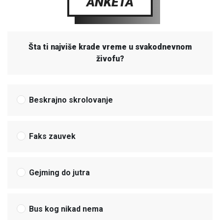
ANKETA
Šta ti najviše krade vreme u svakodnevnom
živofu?
Beskrajno skrolovanje
Faks zauvek
Gejming do jutra
Bus kog nikad nema