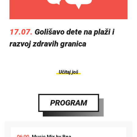
17.07.
Golišavo dete na plaži i
razvoj zdravih granica
Učitaj još
PROGRAM
06:00
Music Mix by Bea