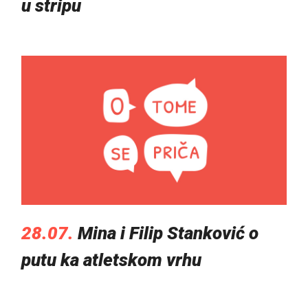
u stripu
28.07.
Mina i Filip Stanković o
putu ka atletskom vrhu