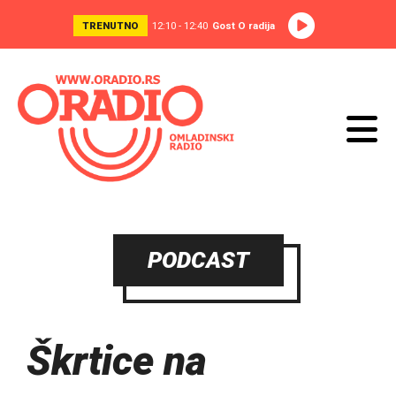
TRENUTNO
12:10 - 12:40
Gost O radija
PODCAST
Škrtice na