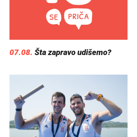
07.08.
Šta zapravo udišemo?