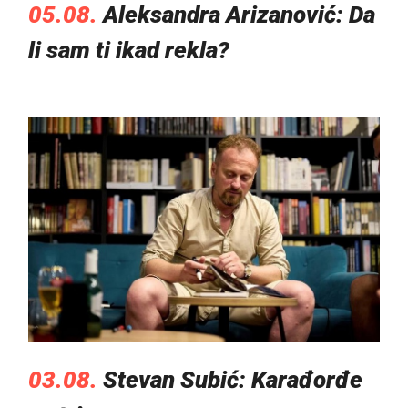
05.08.
Aleksandra Arizanović: Da
li sam ti ikad rekla?
03.08.
Stevan Subić: Karađorđe