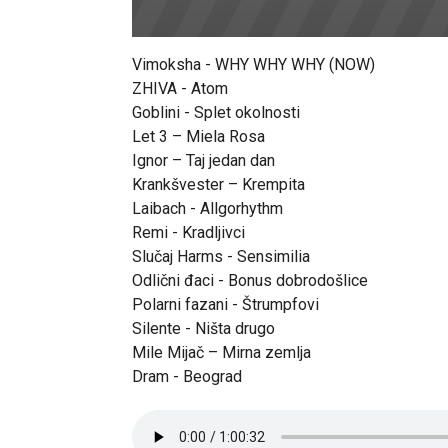
Vimoksha - WHY WHY WHY (NOW)
ZHIVA - Atom
Goblini - Splet okolnosti
Let 3 – Miela Rosa
Ignor – Taj jedan dan
Krankšvester – Krempita
Laibach - Allgorhythm
Remi - Kradljivci
Slučaj Harms - Sensimilia
Odlični đaci - Bonus dobrodošlice
Polarni fazani - Štrumpfovi
Silente - Ništa drugo
Mile Mijač – Mirna zemlja
Dram - Beograd