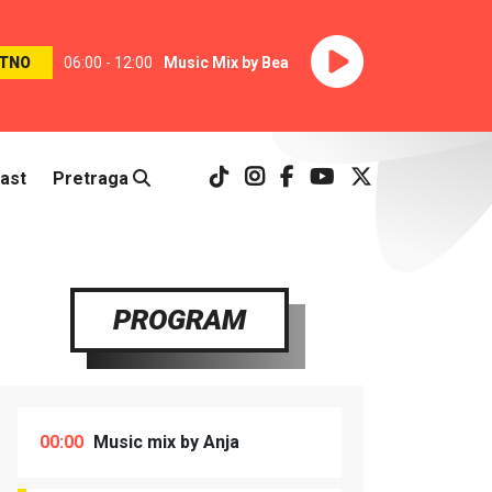
TNO
06:00 - 12:00
Music Mix by Bea
ast
Pretraga
PROGRAM
00:00
Music mix by Anja