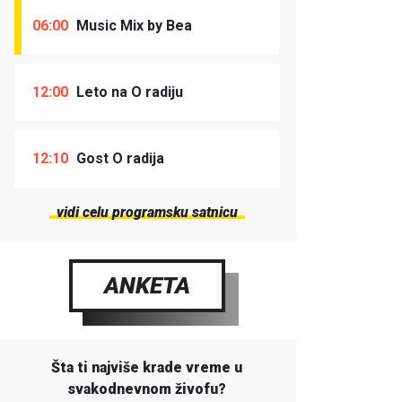
06:00
Music Mix by Bea
12:00
Leto na O radiju
12:10
Gost O radija
vidi celu programsku satnicu
ANKETA
Šta ti najviše krade vreme u
svakodnevnom živofu?