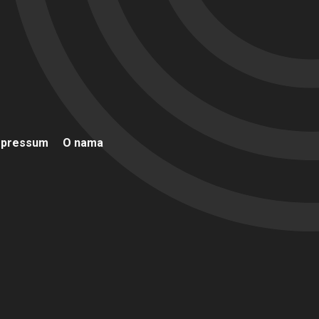
mpressum
O nama