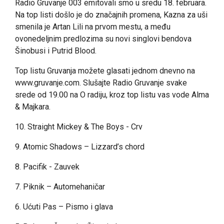
Radio Gruvanje 003 emitovali smo u sredu 18. februara.
Na top listi došlo je do značajnih promena, Kazna za uši
smenila je Artan Lili na prvom mestu, a među
ovonedeljnim predlozima su novi singlovi bendova
Šinobusi i Putrid Blood.
Top listu Gruvanja možete glasati jednom dnevno na
www.gruvanje.com. Slušajte Radio Gruvanje svake
srede od 19.00 na O radiju, kroz top listu vas vode Alma
& Majkara.
10. Straight Mickey & The Boys - Crv
9. Atomic Shadows – Lizzard’s chord
8. Pacifik - Zauvek
7. Piknik – Automehaničar
6. Ućuti Pas – Pismo i glava