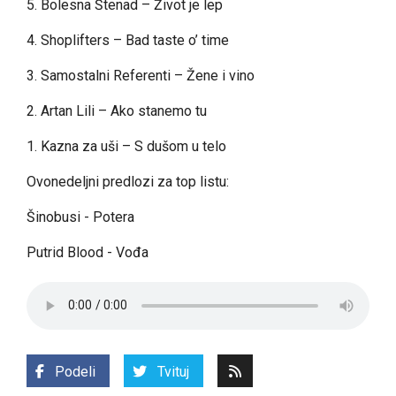
5. Bolesna Štenad – Život je lep
4. Shoplifters – Bad taste o’ time
3. Samostalni Referenti – Žene i vino
2. Artan Lili – Ako stanemo tu
1. Kazna za uši – S dušom u telo
Ovonedeljni predlozi za top listu:
Šinobusi - Potera
Putrid Blood - Vođa
Podeli
Tvituj