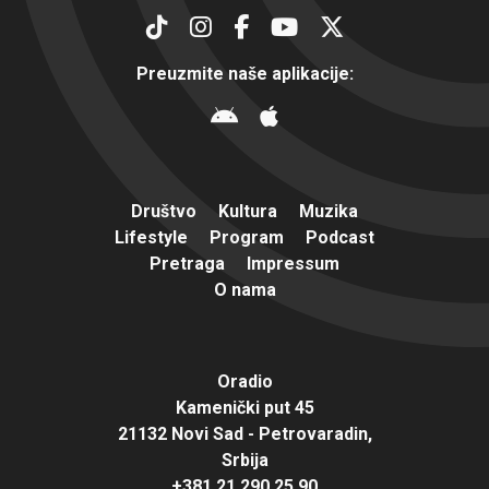
Preuzmite naše aplikacije:
Društvo
Kultura
Muzika
Lifestyle
Program
Podcast
Pretraga
Impressum
O nama
Oradio
Kamenički put 45
21132 Novi Sad - Petrovaradin,
Srbija
+381 21 290 25 90