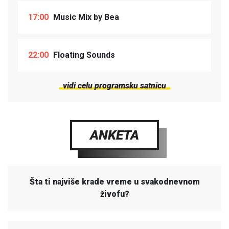
17:00
Music Mix by Bea
22:00
Floating Sounds
vidi celu programsku satnicu
ANKETA
Šta ti najviše krade vreme u svakodnevnom
živofu?