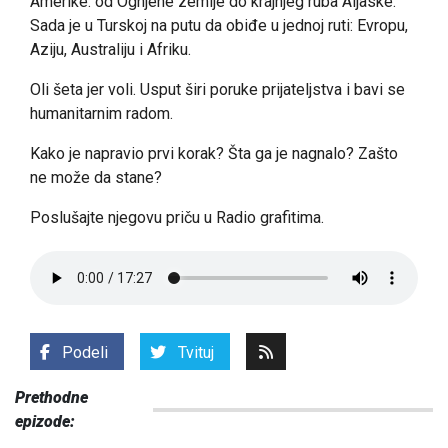
Amerike. od Ognjene zemlje do krajnjeg ruba Aljaske.
Sada je u Turskoj na putu da obiđe u jednoj ruti: Evropu,
Aziju, Australiju i Afriku.
Oli šeta jer voli. Usput širi poruke prijateljstva i bavi se
humanitarnim radom.
Kako je napravio prvi korak? Šta ga je nagnalo? Zašto
ne može da stane?
Poslušajte njegovu priču u Radio grafitima.
Podeli
Tvituj
Prethodne
epizode: