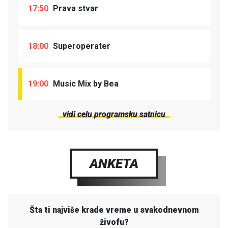
17:50
Prava stvar
18:00
Superoperater
19:00
Music Mix by Bea
vidi celu programsku satnicu
ANKETA
Šta ti najviše krade vreme u svakodnevnom
živofu?