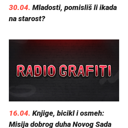
30.04.
Mladosti, pomisliš li ikada
na starost?
16.04.
Knjige, bicikl i osmeh:
Misija dobrog duha Novog Sada