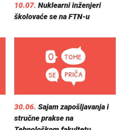
10.07.
Nuklearni inženjeri
školovaće se na FTN-u
30.06.
Sajam zapošljavanja i
stručne prakse na
Tehnološkom fakultetu