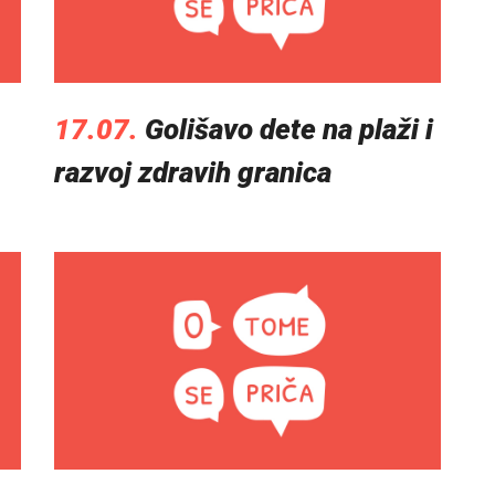
17.07.
Golišavo dete na plaži i
razvoj zdravih granica