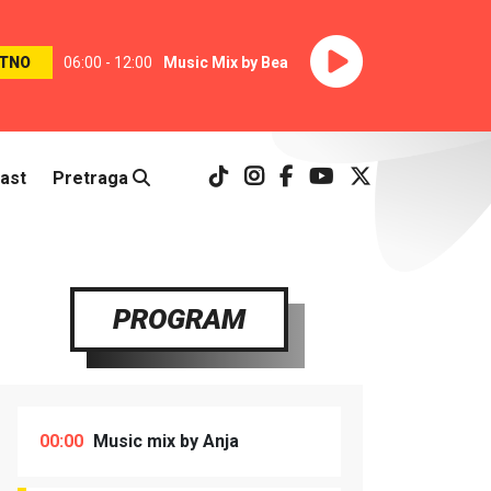
TNO
06:00 - 12:00
Music Mix by Bea
ast
Pretraga
PROGRAM
00:00
Music mix by Anja