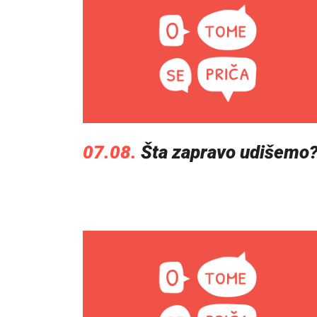
07.08.
Šta zapravo udišemo