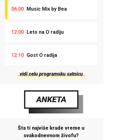
06:00
Music Mix by Bea
12:00
Leto na O radiju
12:10
Gost O radija
vidi celu programsku satnicu
ANKETA
Šta ti najviše krade vreme u
svakodnevnom živofu?