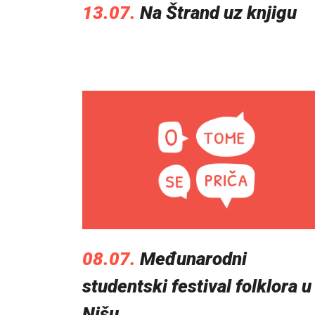
13.07.
Na Štrand uz knjigu
08.07.
Međunarodni
studentski festival folklora u
Nišu