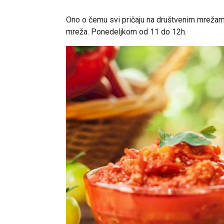
Ono o čemu svi pričaju na društvenim mrežama. 
mreža. Ponedeljkom od 11 do 12h.