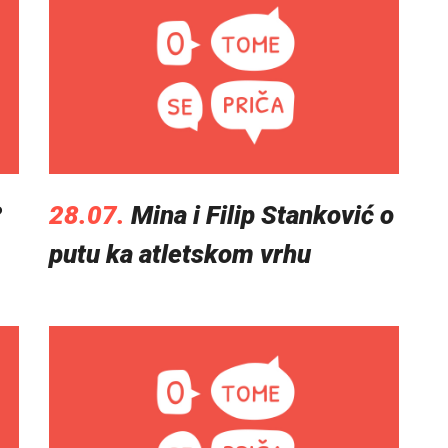
?
28.07.
Mina i Filip Stanković o
putu ka atletskom vrhu