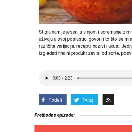
Stigla nam je jesen, a s njom i spremanje zimni
uživaju u ovoj poslastici govori i to što se mn
različite varijacije, recepti, nazivi i ukusi. J
izgledati finalni produkt zavisi od sorte, posv
Podeli
Tvituj
Prethodne epizode: