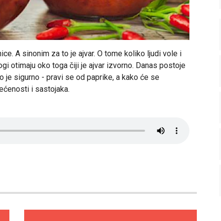
ce. A sinonim za to je ajvar. O tome koliko ljudi vole i
ogi otimaju oko toga čiji je ajvar izvorno. Danas postoje
edno je sigurno - pravi se od paprike, a kako će se
ećenosti i sastojaka.