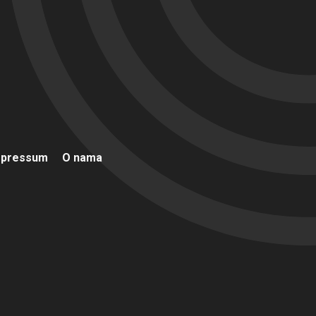
mpressum
O nama