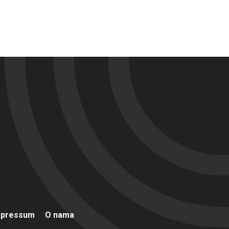
mpressum
O nama