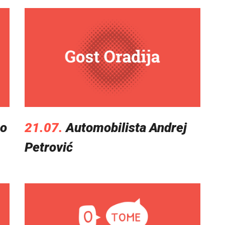
 o
21.07.
Automobilista Andrej
Petrović