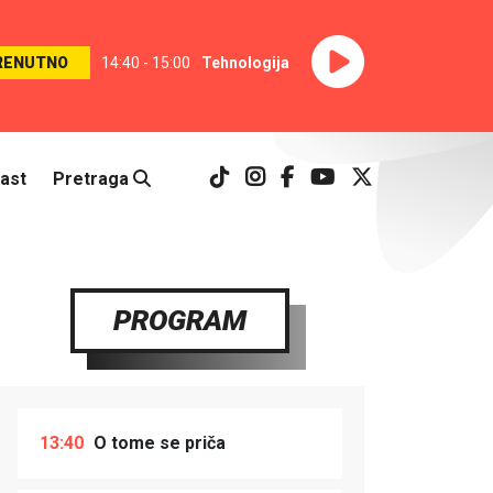
RENUTNO
14:40 - 15:00
Tehnologija
ast
Pretraga
PROGRAM
13:40
O tome se priča