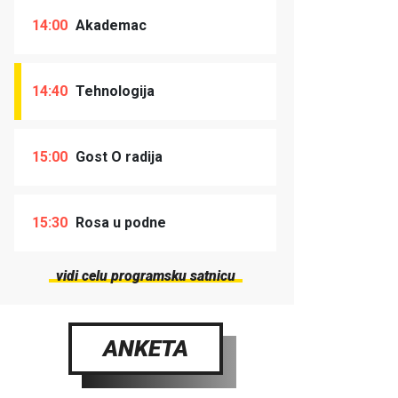
14:00
Akademac
14:40
Tehnologija
15:00
Gost O radija
15:30
Rosa u podne
vidi celu programsku satnicu
ANKETA