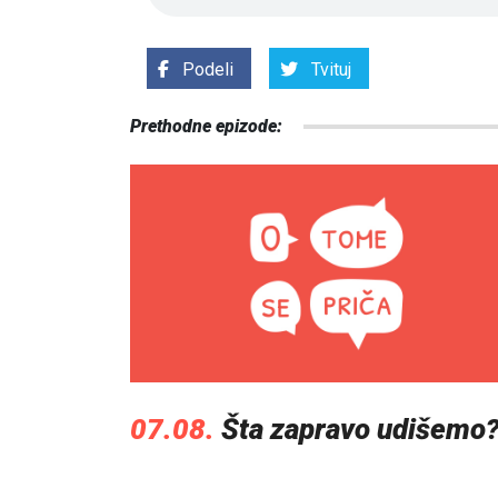
Podeli
Tvituj
Prethodne epizode:
07.08.
Šta zapravo udišemo