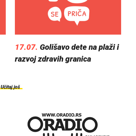
17.07.
Golišavo dete na plaži i
razvoj zdravih granica
Učitaj još