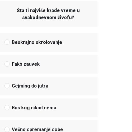
Šta ti najviše krade vreme u
svakodnevnom živofu?
Beskrajno skrolovanje
Faks zauvek
Gejming do jutra
Bus kog nikad nema
Večno spremanje sobe