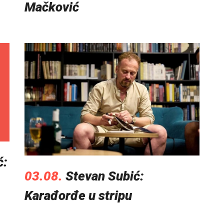
Mačković
ć:
03.08.
Stevan Subić:
Karađorđe u stripu