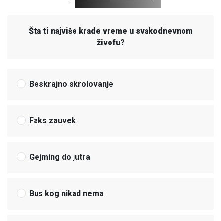
Šta ti najviše krade vreme u svakodnevnom
živofu?
Beskrajno skrolovanje
Faks zauvek
Gejming do jutra
Bus kog nikad nema