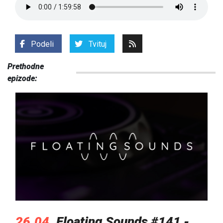
Podeli
Tvituj
Prethodne
epizode:
26.04.
Floating Sounds #141 -