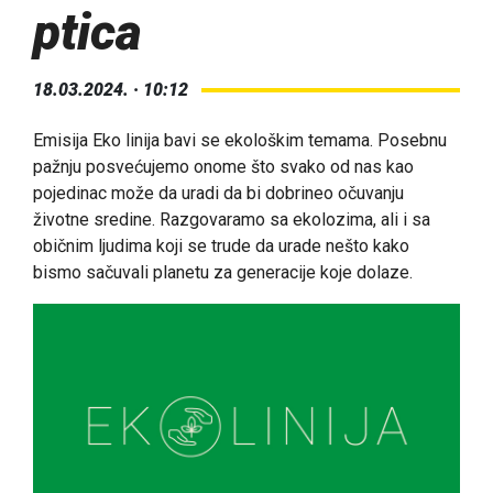
ptica
18.03.2024. · 10:12
Emisija
Eko linija
bavi se ekološkim temama. Posebnu
pažnju posvećujemo onome što svako od nas kao
pojedinac može da uradi da bi dobrineo očuvanju
životne sredine. Razgovaramo sa ekolozima, ali i sa
običnim ljudima koji se trude da urade nešto kako
bismo sačuvali planetu za generacije koje dolaze.