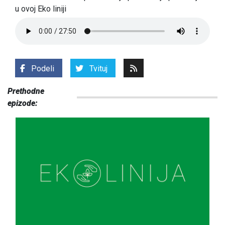
u ovoj Eko liniji
Podeli
Tvituj
Prethodne
epizode: