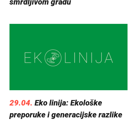
smrdljivom gradu
29.04.
Eko linija: Ekološke
preporuke i generacijske razlike