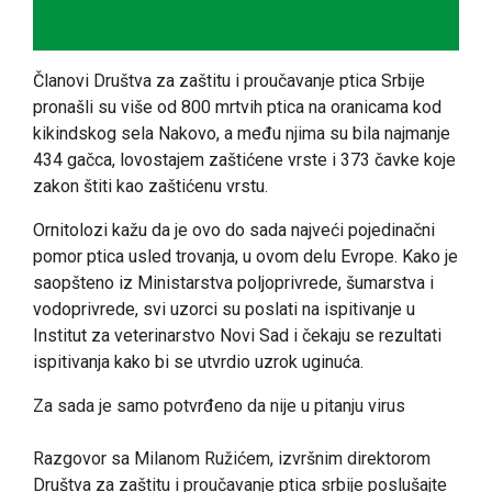
Članovi Društva za zaštitu i proučavanje ptica Srbije
pronašli su više od 800 mrtvih ptica na oranicama kod
kikindskog sela Nakovo, a među njima su bila najmanje
434 gačca, lovostajem zaštićene vrste i 373 čavke koje
zakon štiti kao zaštićenu vrstu.
Ornitolozi kažu da je ovo do sada najveći pojedinačni
pomor ptica usled trovanja, u ovom delu Evrope. Kako je
saopšteno iz Ministarstva poljoprivrede, šumarstva i
vodoprivrede, svi uzorci su poslati na ispitivanje u
Institut za veterinarstvo Novi Sad i čekaju se rezultati
ispitivanja kako bi se utvrdio uzrok uginuća.
Za sada je samo potvrđeno da nije u pitanju virus
Razgovor sa Milanom Ružićem, izvršnim direktorom
Društva za zaštitu i proučavanje ptica srbije poslušajte