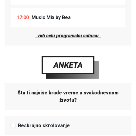
17:00
Music Mix by Bea
vidi celu programsku satnicu
ANKETA
Šta ti najviše krade vreme u svakodnevnom
živofu?
Beskrajno skrolovanje