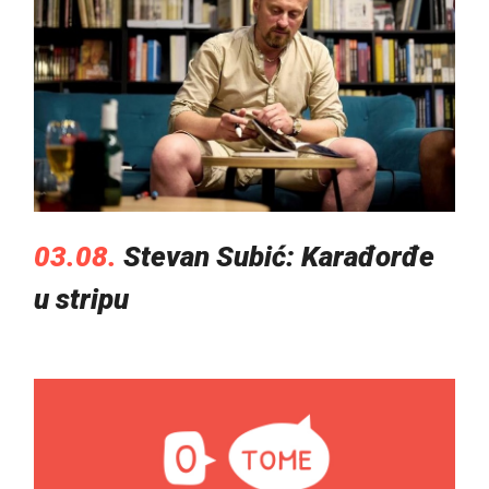
03.08.
Stevan Subić: Karađorđe
u stripu