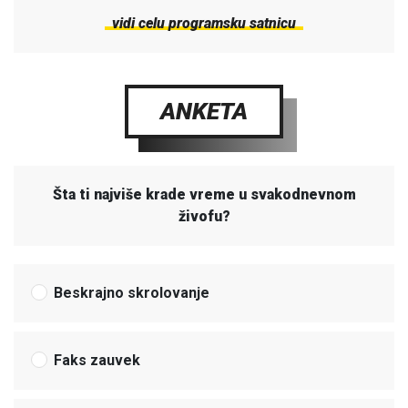
vidi celu programsku satnicu
ANKETA
Šta ti najviše krade vreme u svakodnevnom
živofu?
Beskrajno skrolovanje
Faks zauvek