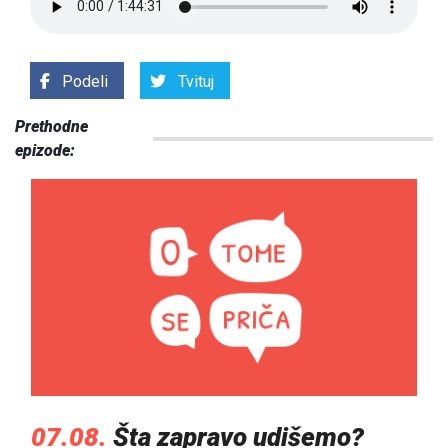
Podeli
Tvituj
Prethodne
epizode:
07.08.
Šta zapravo udišemo?