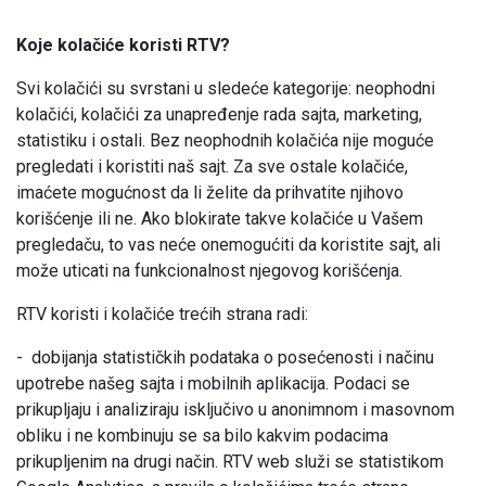
Koje kolačiće koristi RTV?
Svi kolačići su svrstani u sledeće kategorije: neophodni
kolačići, kolačići za unapređenje rada sajta, marketing,
statistiku i ostali. Bez neophodnih kolačića nije moguće
pregledati i koristiti naš sajt. Za sve ostale kolačiće,
imaćete mogućnost da li želite da prihvatite njihovo
korišćenje ili ne. Ako blokirate takve kolačiće u Vašem
pregledaču, to vas neće onemogućiti da koristite sajt, ali
može uticati na funkcionalnost njegovog korišćenja.
RTV koristi i kolačiće trećih strana radi:
- dobijanja statističkih podataka o posećenosti i načinu
upotrebe našeg sajta i mobilnih aplikacija. Podaci se
prikupljaju i analiziraju isključivo u anonimnom i masovnom
obliku i ne kombinuju se sa bilo kakvim podacima
prikupljenim na drugi način. RTV web služi se statistikom