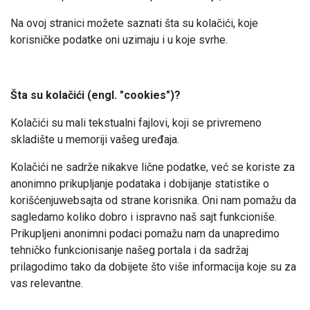
Na ovoj stranici možete saznati šta su kolačići, koje
korisničke podatke oni uzimaju i u koje svrhe.
Šta su kolačići (engl. "cookies")?
Kolačići su mali tekstualni fajlovi, koji se privremeno
skladište u memoriji vašeg uređaja.
Kolačići ne sadrže nikakve lične podatke, već se koriste za
anonimno prikupljanje podataka i dobijanje statistike o
korišćenjuwebsajta od strane korisnika. Oni nam pomažu da
sagledamo koliko dobro i ispravno naš sajt funkcioniše.
Prikupljeni anonimni podaci pomažu nam da unapredimo
tehničko funkcionisanje našeg portala i da sadržaj
prilagodimo tako da dobijete što više informacija koje su za
vas relevantne.