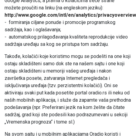
Google Analytics, a pravila o kolačićima treće strane
možete proučiti na linku (na engleskom jeziku):
http://www.google.com/intl/en/analytics/privacyoverview
- formiranja ciljane ponude i promocije programskog
sadržaja, kao i oglašavanja;
- automatskog prilagođavanja kvaliteta reprodukcije video
sadržaja uređaju sa kog se pristupa tom sadržaju.
Takođe, kolačići koje koristimo mogu se podeliti na one koji
ostaju skladišteni samo dok ste na našem sajtu i one koji
ostaju skladišteni u memoriji vašeg uređaja i nakon
završetka posete, zatvaranja Internet pregledača i
isključivanja uređaja (tzv. perzistentni kolačići). Oni se
aktiviraju svaki put kada posetite portal oradio.rs ili neku od
naših mobilnih aplikacija, i služe da zapamte vaša prethodna
podešavanja (npr. Preferirani jezik na kom želite da čitate
sadržaj, grad koji ste podesili kao podrazumevani u sekciji
„Vremenska prognoza“ i tome sl.)
Na svom sajtu i u mobilnim aplikacijama Oradio koristi i