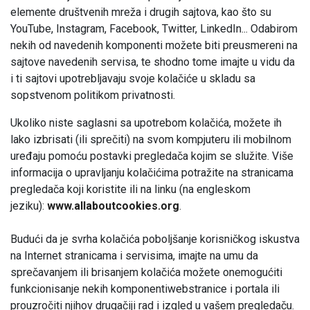
elemente društvenih mreža i drugih sajtova, kao što su
YouTube, Instagram, Facebook, Twitter, LinkedIn... Odabirom
nekih od navedenih komponenti možete biti preusmereni na
sajtove navedenih servisa, te shodno tome imajte u vidu da
i ti sajtovi upotrebljavaju svoje kolačiće u skladu sa
sopstvenom politikom privatnosti.
Ukoliko niste saglasni sa upotrebom kolačića, možete ih
lako izbrisati (ili sprečiti) na svom kompjuteru ili mobilnom
uređaju pomoću postavki pregledača kojim se služite. Više
informacija o upravljanju kolačićima potražite na stranicama
pregledača koji koristite ili na linku (na engleskom
jeziku):
www.allaboutcookies.org
.
Budući da je svrha kolačića poboljšanje korisničkog iskustva
na Internet stranicama i servisima, imajte na umu da
sprečavanjem ili brisanjem kolačića možete onemogućiti
funkcionisanje nekih komponentiwebstranice i portala ili
prouzročiti njihov drugačiji rad i izgled u vašem pregledaču.