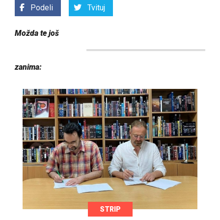
Podeli
Tvituj
Možda te još
zanima:
STRIP