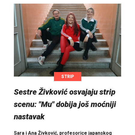
STRIP
Sestre Živković osvajaju strip
scenu: "Mu" dobija još moćniji
nastavak
Sara i Ana Živković, profesorice japanskog