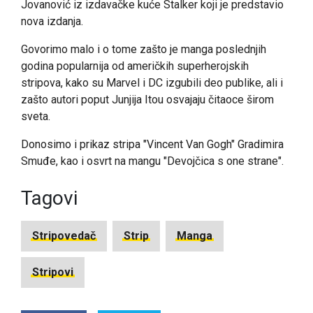
Jovanović iz izdavačke kuće Stalker koji je predstavio
nova izdanja.
Govorimo malo i o tome zašto je manga poslednjih
godina popularnija od američkih superherojskih
stripova, kako su Marvel i DC izgubili deo publike, ali i
zašto autori poput Junjija Itou osvajaju čitaoce širom
sveta.
Donosimo i prikaz stripa "Vincent Van Gogh" Gradimira
Smuđe, kao i osvrt na mangu "Devojčica s one strane".
Tagovi
Stripovedač
Strip
Manga
Stripovi