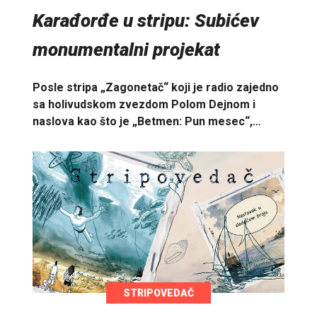
Karađorđe u stripu: Subićev
monumentalni projekat
Posle stripa „Zagonetač“ koji je radio zajedno
sa holivudskom zvezdom Polom Dejnom i
naslova kao što je „Betmen: Pun mesec“,…
STRIPOVEDAČ