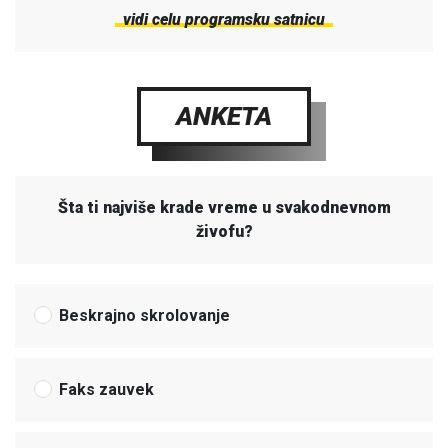
vidi celu programsku satnicu
ANKETA
Šta ti najviše krade vreme u svakodnevnom
živofu?
Beskrajno skrolovanje
Faks zauvek