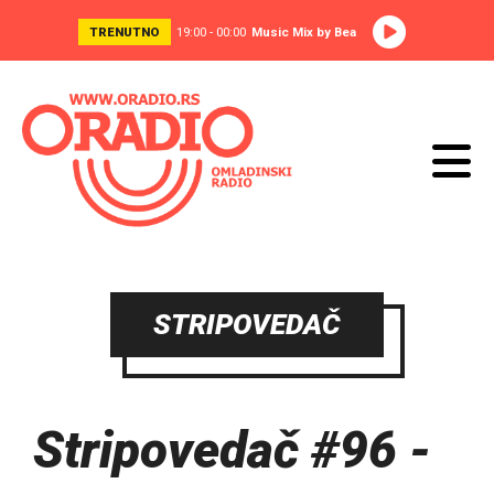
TRENUTNO
19:00 - 00:00
Music Mix by Bea
STRIPOVEDAČ
Stripovedač #96 -