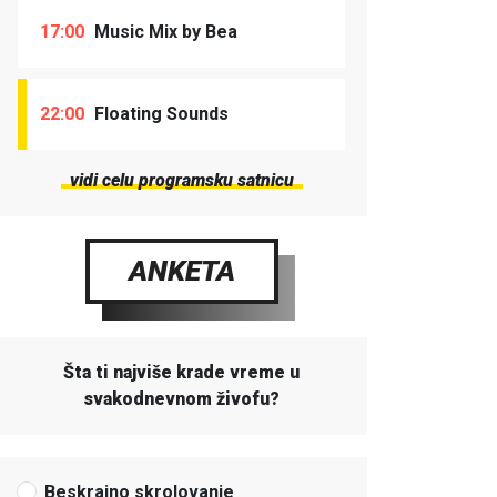
17:00
Music Mix by Bea
22:00
Floating Sounds
vidi celu programsku satnicu
ANKETA
Šta ti najviše krade vreme u
svakodnevnom živofu?
Beskrajno skrolovanje