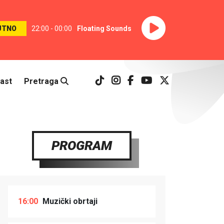
UTNO
22:00 - 00:00
Floating Sounds
ast
Pretraga
PROGRAM
16:00
Muzički obrtaji