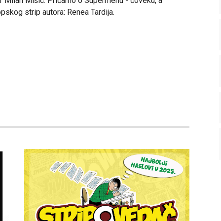
or Milan Mišić. Pričamo o Supermenu - čoveku, a
pskog strip autora: Renea Tardija.