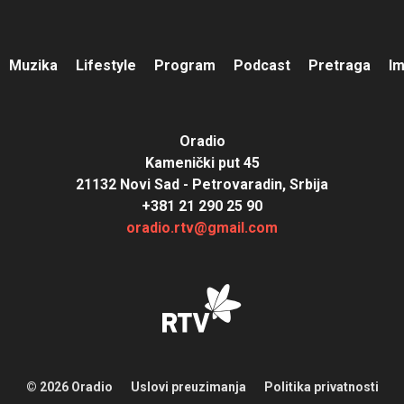
Muzika
Lifestyle
Program
Podcast
Pretraga
I
Oradio
Kamenički put 45
21132 Novi Sad - Petrovaradin, Srbija
+381 21 290 25 90
oradio.rtv@gmail.com
© 2026 Oradio
Uslovi preuzimanja
Politika privatnosti