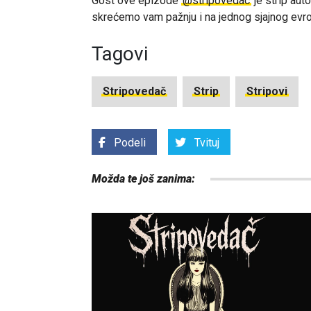
Gost ove epizode
‪@stripovedac‬
je strip aut
skrećemo vam pažnju i na jednog sjajnog evro
Tagovi
Stripovedač
Strip
Stripovi
Podeli
Tvituj
Možda te još zanima: