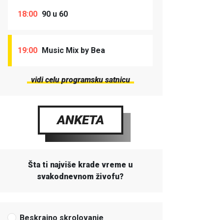
18:00
90 u 60
19:00
Music Mix by Bea
vidi celu programsku satnicu
ANKETA
Šta ti najviše krade vreme u
svakodnevnom živofu?
Beskrajno skrolovanje