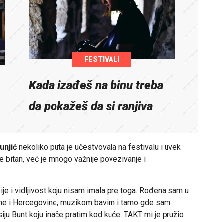
FESTIVALI
Kada izađeš na binu treba
da pokažeš da si ranjiva
unjić
nekoliko puta je učestvovala na festivalu i uvek
e bitan, već je mnogo važnije povezivanje i
ije i vidljivost koju nisam imala pre toga. Rođena sam u
 Bosne i Hercegovine, muzikom bavim i tamo gde sam
siju Bunt koju inače pratim kod kuće. TAKT mi je pružio