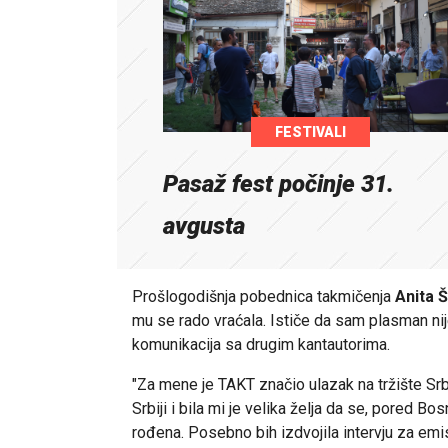
FESTIVALI
Pasaž fest počinje 31.
avgusta
Prošlogodišnja pobednica takmičenja
Anita Š
mu se rado vraćala. Ističe da sam plasman nij
komunikacija sa drugim kantautorima.
"Za mene je TAKT značio ulazak na tržište Srb
Srbiji i bila mi je velika želja da se, pored
rođena. Posebno bih izdvojila intervju za emi