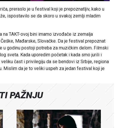
ča, preraslo je u festival koji je prepoznatljiv, kako u
 kaže, ispostavilo se da skoro u svakoj zemlji mladim
a na TAKT-ovoj bini imamo izvođače iz zemalja
, Češke, Mađarske, Slovačke. Da je festival prepoznat
dine u godinu postoji potreba za muzičkim delom. Filmski
log sveta. Kada uporedim početak i kada smo jurili i
eliku čast i privilegiju da se bendovi iz Srbije, regiona
. Mislim da je to veliki uspeh za jedan festival koji je
ATI PAŽNJU