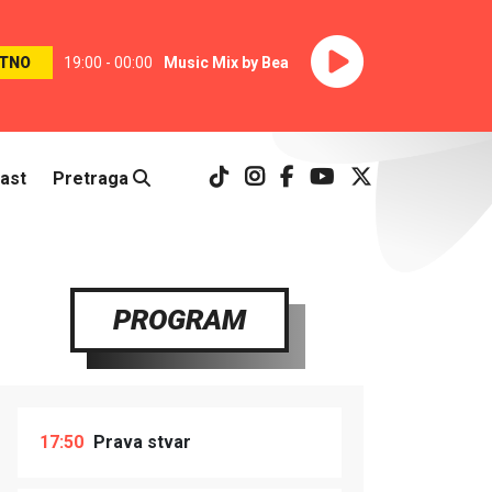
TNO
19:00 - 00:00
Music Mix by Bea
ast
Pretraga
PROGRAM
17:50
Prava stvar