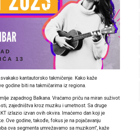
je svakako kantautorsko takmičenje. Kako kaže
e godine biti na takmičarima iz regiona.
mlje zapadnog Balkana. Vraćamo priču na miran suživot
osti, zajedništva kroz muziku i umetnost. Sa druge
T izlazio izvan ovih okvira. Imaćemo dan koji je
. Ove godine, takođe, fokus je na pojačavanju
 a oba ova segmenta umrežavamo sa muzikom", kaže