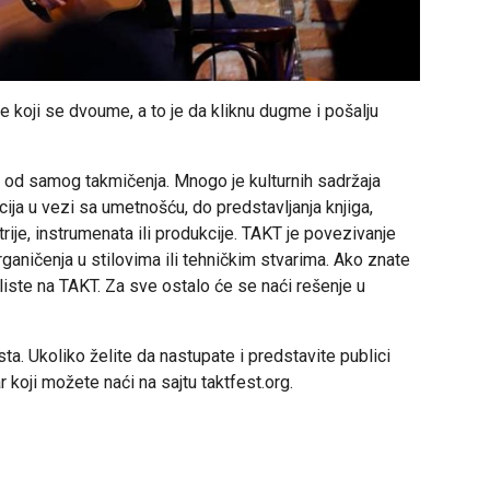
e koji se dvoume, a to je da kliknu dugme i pošalju
ču od samog takmičenja. Mnogo je kulturnih sadržaja
ncija u vezi sa umetnošću, do predstavljanja knjiga,
trije, instrumenata ili produkcije. TAKT je povezivanje
organičenja u stilovima ili tehničkim stvarima. Ako znate
iste na TAKT. Za sve ostalo će se naći rešenje u
a. Ukoliko želite da nastupate i predstavite publici
 koji možete naći na sajtu taktfest.org.