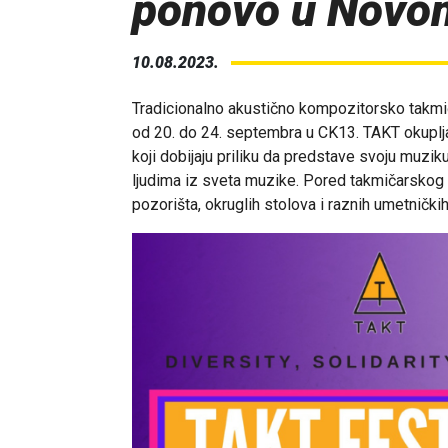
ponovo u Novo
10.08.2023.
Tradicionalno akustično kompozitorsko takmi
od 20. do 24. septembra u CK13. TAKT okuplj
koji dobijaju priliku da predstave svoju muzik
ljudima iz sveta muzike. Pored takmičarskog 
pozorišta, okruglih stolova i raznih umetničkih