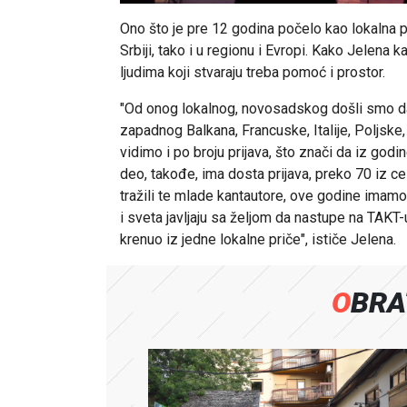
Ono što je pre 12 godina počelo kao lokalna pri
Srbiji, tako i u regionu i Evropi. Kako Jelena
ljudima koji stvaraju treba pomoć i prostor.
"Od onog lokalnog, novosadskog došli smo d
zapadnog Balkana, Francuske, Italije, Poljske
vidimo i po broju prijava, što znači da iz go
deo, takođe, ima dosta prijava, preko 70 iz ce
tražili te mlade kantautore, ove godine imamo v
i sveta javljaju sa željom da nastupe na TAKT-u
krenuo iz jedne lokalne priče", ističe Jelena.
OBR