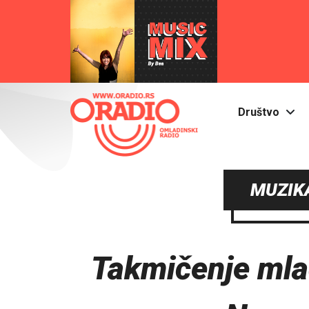
Društvo
MUZIKA
Takmičenje mla