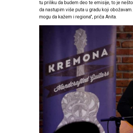
tu priliku da budem deo te emisije, to je nešto
da nastupim više puta u gradu koji obožavam. 
mogu da kažem i regiona", priča Anita.