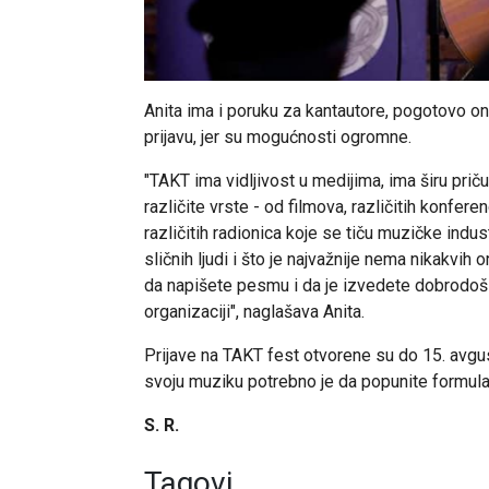
Anita ima i poruku za kantautore, pogotovo on
prijavu, jer su mogućnosti ogromne.
"TAKT ima vidljivost u medijima, ima širu pri
različite vrste - od filmova, različitih konfere
različitih radionica koje se tiču muzičke indus
sličnih ljudi i što je najvažnije nema nikakvih 
da napišete pesmu i da je izvedete dobrodošl
organizaciji", naglašava Anita.
Prijave na TAKT fest otvorene su do 15. avgust
svoju muziku potrebno je da popunite formular
S. R.
Tagovi