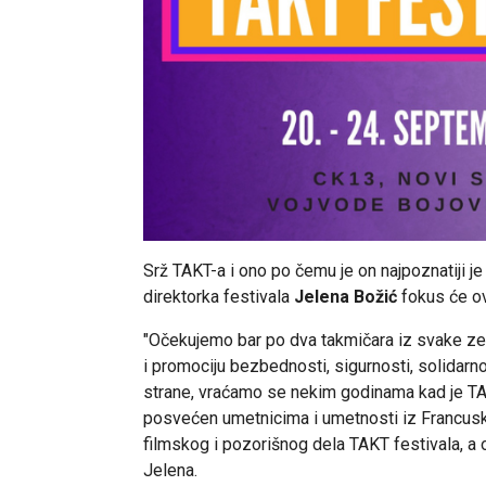
Srž TAKT-a i ono po čemu je on najpoznatiji 
direktorka festivala
Jelena Božić
fokus će ov
"Očekujemo bar po dva takmičara iz svake ze
i promociju bezbednosti, sigurnosti, solidarn
strane, vraćamo se nekim godinama kad je TAK
posvećen umetnicima i umetnosti iz Francuske
filmskog i pozorišnog dela TAKT festivala,
Jelena.