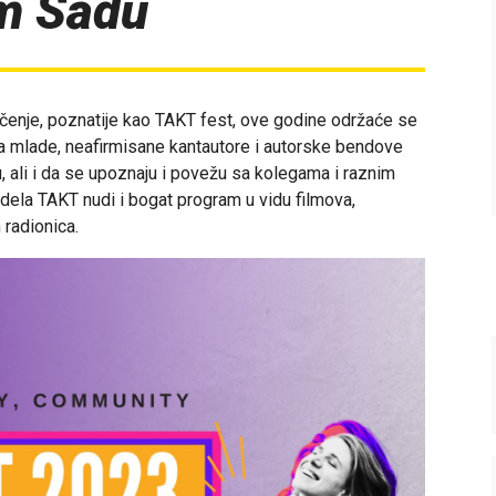
m Sadu
čenje, poznatije kao TAKT fest, ove godine održaće se
a mlade, neafirmisane kantautore i autorske bendove
u, ali i da se upoznaju i povežu sa kolegama i raznim
dela TAKT nudi i bogat program u vidu filmova,
 radionica.