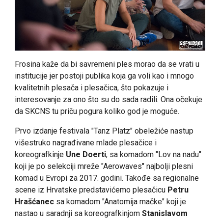
Frosina kaže da bi savremeni ples morao da se vrati u
institucije jer postoji publika koja ga voli kao i mnogo
kvalitetnih plesača i plesačica, što pokazuje i
interesovanje za ono što su do sada radili. Ona očekuje
da SKCNS tu priču pogura koliko god je moguće.
Prvo izdanje festivala "Tanz Platz" obeležiće nastup
višestruko nagrađivane mlade plesačice i
koreografkinje
Une Doerti
, sa komadom "Lov na nadu"
koji je po selekciji mreže "Aerowaves" najbolji plesni
komad u Evropi za 2017. godini. Takođe sa regionalne
scene iz Hrvatske predstavićemo plesačicu
Petru
Hrašćanec
sa komadom "Anatomija mačke" koji je
nastao u saradnji sa koreografkinjom
Stanislavom