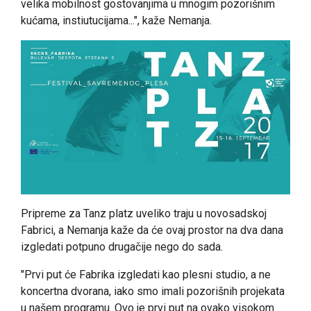
velika mobilnost gostovanjima u mnogim pozorišnim
kućama, instiutucijama...", kaže Nemanja.
Pripreme za Tanz platz uveliko traju u novosadskoj
Fabrici, a Nemanja kaže da će ovaj prostor na dva dana
izgledati potpuno drugačije nego do sada.
"Prvi put će Fabrika izgledati kao plesni studio, a ne
koncertna dvorana, iako smo imali pozorišnih projekata
u našem programu. Ovo je prvi put na ovako visokom