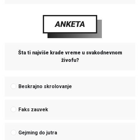
ANKETA
Šta ti najviše krade vreme u svakodnevnom
živofu?
Beskrajno skrolovanje
Faks zauvek
Gejming do jutra