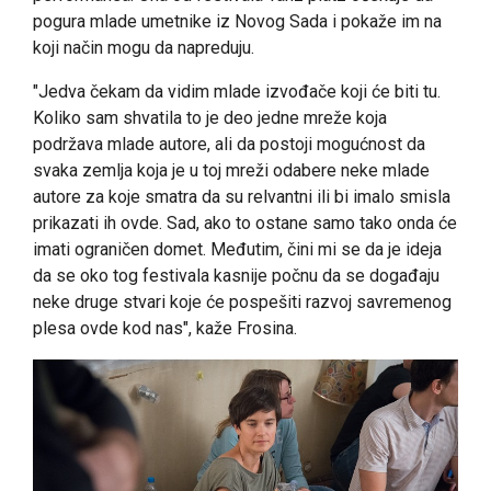
pogura mlade umetnike iz Novog Sada i pokaže im na
koji način mogu da napreduju.
"Jedva čekam da vidim mlade izvođače koji će biti tu.
Koliko sam shvatila to je deo jedne mreže koja
podržava mlade autore, ali da postoji mogućnost da
svaka zemlja koja je u toj mreži odabere neke mlade
autore za koje smatra da su relvantni ili bi imalo smisla
prikazati ih ovde. Sad, ako to ostane samo tako onda će
imati ograničen domet. Međutim, čini mi se da je ideja
da se oko tog festivala kasnije počnu da se događaju
neke druge stvari koje će pospešiti razvoj savremenog
plesa ovde kod nas", kaže Frosina.