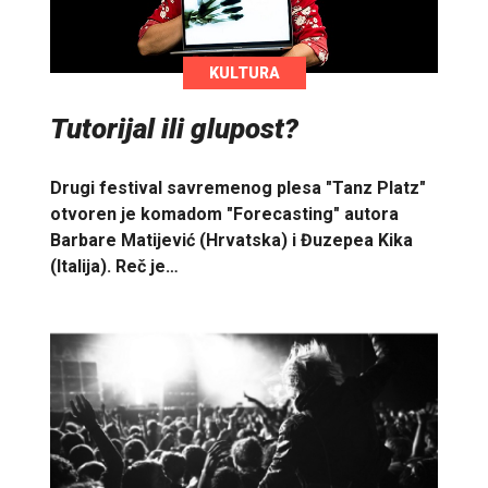
KULTURA
Tutorijal ili glupost?
Drugi festival savremenog plesa "Tanz Platz"
otvoren je komadom "Forecasting" autora
Barbare Matijević (Hrvatska) i Đuzepea Kika
(Italija). Reč je…