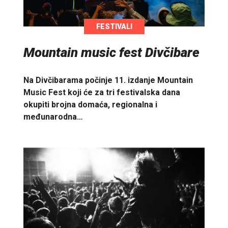
FESTIVALI
Mountain music fest Divčibare
Na Divčibarama počinje 11. izdanje Mountain
Music Fest koji će za tri festivalska dana
okupiti brojna domaća, regionalna i
međunarodna…