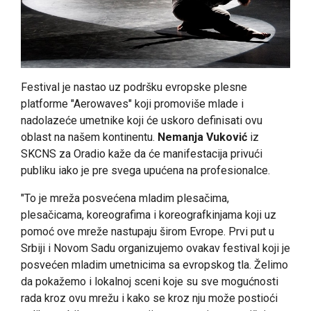
Festival je nastao uz podršku evropske plesne
platforme "Aerowaves" koji promoviše mlade i
nadolazeće umetnike koji će uskoro definisati ovu
oblast na našem kontinentu.
Nemanja Vuković
iz
SKCNS za Oradio kaže da će manifestacija privući
publiku iako je pre svega upućena na profesionalce.
"To je mreža posvećena mladim plesačima,
plesačicama, koreografima i koreografkinjama koji uz
pomoć ove mreže nastupaju širom Evrope. Prvi put u
Srbiji i Novom Sadu organizujemo ovakav festival koji je
posvećen mladim umetnicima sa evropskog tla. Želimo
da pokažemo i lokalnoj sceni koje su sve mogućnosti
rada kroz ovu mrežu i kako se kroz nju može postioći