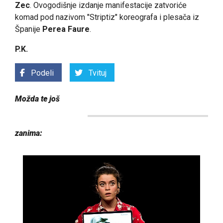
Zec
. Ovogodišnje izdanje manifestacije zatvoriće
komad pod nazivom "Striptiz" koreografa i plesača iz
Španije
Perea Faure
.
P.K.
Podeli
Tvituj
Možda te još
zanima: