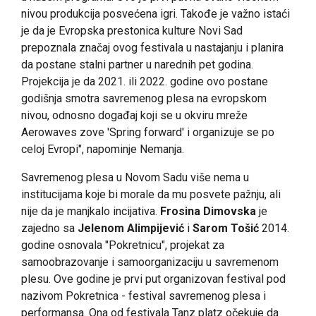
nivou produkcija posvećena igri. Takođe je važno istaći
je da je Evropska prestonica kulture Novi Sad
prepoznala značaj ovog festivala u nastajanju i planira
da postane stalni partner u narednih pet godina.
Projekcija je da 2021. ili 2022. godine ovo postane
godišnja smotra savremenog plesa na evropskom
nivou, odnosno događaj koji se u okviru mreže
Aerowaves zove 'Spring forward' i organizuje se po
celoj Evropi", napominje Nemanja.
Savremenog plesa u Novom Sadu više nema u
institucijama koje bi morale da mu posvete pažnju, ali
nije da je manjkalo incijativa.
Frosina Dimovska
je
zajedno sa
Jelenom Alimpijević
i
Sarom Tošić
2014.
godine osnovala "Pokretnicu",
projekat za
samoobrazovanje i samoorganizaciju u savremenom
plesu. Ove godine je prvi put organizovan festival pod
nazivom Pokretnica - festival savremenog plesa i
performansa
. Ona od festivala Tanz platz očekuje da