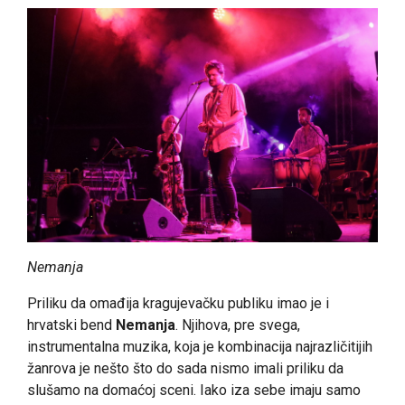
Nemanja
Priliku da omađija kragujevačku publiku imao je i
hrvatski bend
Nemanja
. Njihova, pre svega,
instrumentalna muzika, koja je kombinacija najrazličitijih
žanrova je nešto što do sada nismo imali priliku da
slušamo na domaćoj sceni. Iako iza sebe imaju samo