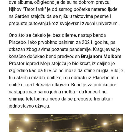
dva albuma, očigledno je da su na dobrom pravcu.
Njihov "Tarot fank" je od samog početka naterao ljude
na Garden stejdžu da se njišu u taktovima pesme i
prepuste putovanju kroz svojevrsni zvučni univerzum.
Ono što se čekalo je, bez dileme, nastup benda
Placebo. Iako prvobitno palniran za 2021. godinu, pa
otkazan zbog svima poznate pandemije, Kragujevac je
konačno dočekao bend predvođen
Brajanom Molkom
.
Prostor ispred Mejn stejdža je bio krcat, iz daljine je
izgledalo kao da tu više ne može da stane ni igla. Bilo je
tu i starih i mladih, onih koji su odrasli uz Placebo ali i
onih koji ga tek sada otkrivaju. Bend je za publiku pre
nastupa imao samo jednu molbu - da koncert ne
snimaju telefonima, nego da se prepuste trenutku i
jednostavno uživaju.