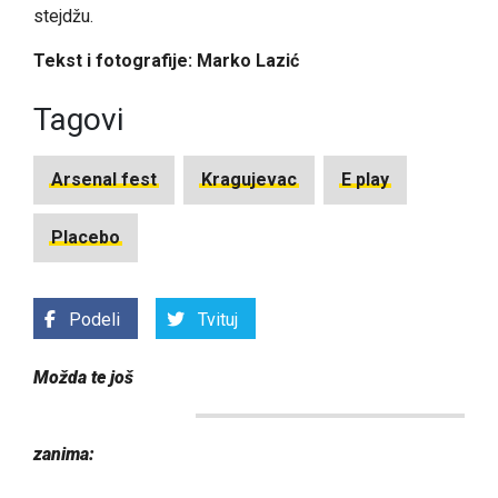
stejdžu.
Tekst i fotografije: Marko Lazić
Tagovi
Arsenal fest
Kragujevac
E play
Placebo
Podeli
Tvituj
Možda te još
zanima: