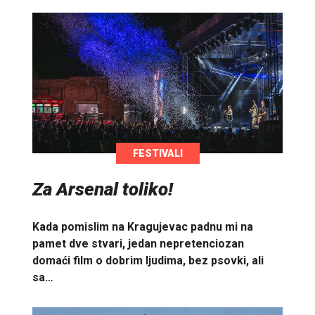
FESTIVALI
Za Arsenal toliko!
Kada pomislim na Kragujevac padnu mi na
pamet dve stvari, jedan nepretenciozan
domaći film o dobrim ljudima, bez psovki, ali
sa…