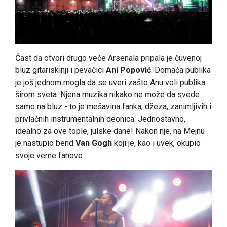
Čast da otvori drugo veče Arsenala pripala je čuvenoj
bluz gitariskinji i pevačici
Ani Popović
. Domaća publika
je još jednom mogla da se uveri zašto Anu voli publika
širom sveta. Njena muzika nikako ne može da svede
samo na bluz - to je mešavina fanka, džeza, zanimljivih i
privlačnih instrumentalnih deonica. Jednostavno,
idealno za ove tople, julske dane! Nakon nje, na Mejnu
je nastupio bend
Van Gogh
koji je, kao i uvek, okupio
svoje verne fanove.