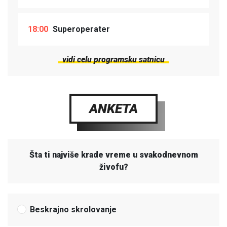
18:00
Superoperater
vidi celu programsku satnicu
ANKETA
Šta ti najviše krade vreme u svakodnevnom
živofu?
Beskrajno skrolovanje