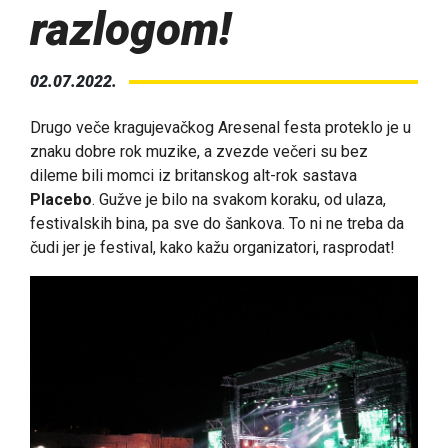
razlogom!
02.07.2022.
Drugo veče kragujevačkog Aresenal festa proteklo je u
znaku dobre rok muzike, a zvezde večeri su bez
dileme bili momci iz britanskog alt-rok sastava
Placebo
. Gužve je bilo na svakom koraku, od ulaza,
festivalskih bina, pa sve do šankova. To ni ne treba da
čudi jer je festival, kako kažu organizatori, rasprodat!