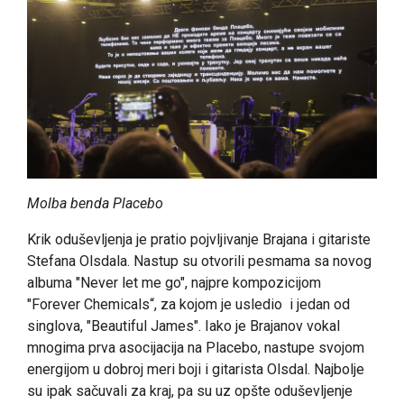
Molba benda Placebo
Krik oduševljenja je pratio pojvljivanje Brajana i gitariste
Stefana Olsdala. Nastup su otvorili pesmama sa novog
albuma "Never let me go", najpre kompozicijom
"Forever Chemicals“, za kojom je usledio i jedan od
singlova, "Beautiful James". Iako je Brajanov vokal
mnogima prva asocijacija na Placebo, nastupe svojom
energijom u dobroj meri boji i gitarista Olsdal. Najbolje
su ipak sačuvali za kraj, pa su uz opšte oduševljenje