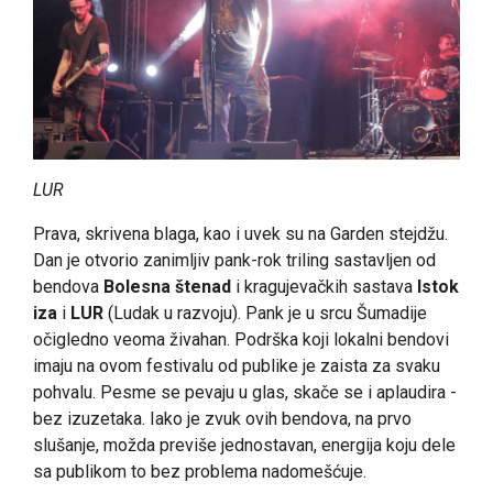
LUR
Prava, skrivena blaga, kao i uvek su na Garden stejdžu.
Dan je otvorio zanimljiv pank-rok triling sastavljen od
bendova
Bolesna štenad
i kragujevačkih sastava
Istok
iza
i
LUR
(Ludak u razvoju). Pank je u srcu Šumadije
očigledno veoma živahan. Podrška koji lokalni bendovi
imaju na ovom festivalu od publike je zaista za svaku
pohvalu. Pesme se pevaju u glas, skače se i aplaudira -
bez izuzetaka. Iako je zvuk ovih bendova, na prvo
slušanje, možda previše jednostavan, energija koju dele
sa publikom to bez problema nadomešćuje.