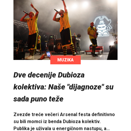
MUZIKA
Dve decenije Dubioza
kolektiva: Naše "dijagnoze" su
sada puno teže
Zvezde treće večeri Arsenal festa definitivno
su bili momci iz benda Dubioza kolektiv.
Publika je uživala u energičnom nastupu, a…