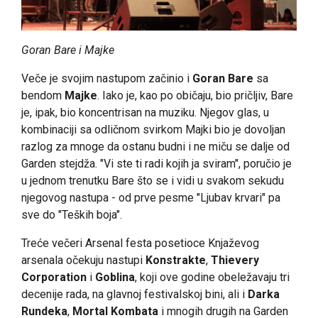
Goran Bare i Majke
Veče je svojim nastupom začinio i
Goran Bare
sa
bendom
Majke
. Iako je, kao po običaju, bio pričljiv, Bare
je, ipak, bio koncentrisan na muziku. Njegov glas, u
kombinaciji sa odličnom svirkom Majki bio je dovoljan
razlog za mnoge da ostanu budni i ne miču se dalje od
Garden stejdža. "Vi ste ti radi kojih ja sviram", poručio je
u jednom trenutku Bare što se i vidi u svakom sekudu
njegovog nastupa - od prve pesme "Ljubav krvari" pa
sve do "Teških boja".
Treće večeri Arsenal festa posetioce Knjaževog
arsenala očekuju nastupi
Konstrakte
,
Thievery
Corporation
i
Goblina
, koji ove godine obeležavaju tri
decenije rada, na glavnoj festivalskoj bini, ali i
Darka
Rundeka
,
Mortal Kombata
i mnogih drugih na Garden