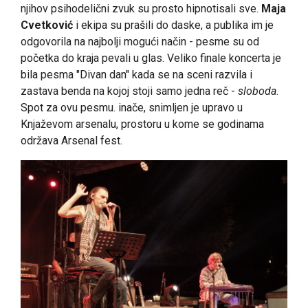
njihov psihodelični zvuk su prosto hipnotisali sve.
Maja
Cvetković
i ekipa su prašili do daske, a publika im je
odgovorila na najbolji mogući način - pesme su od
početka do kraja pevali u glas. Veliko finale koncerta je
bila pesma "Divan dan" kada se na sceni razvila i
zastava benda na kojoj stoji samo jedna reč -
sloboda
.
Spot za ovu pesmu. inače, snimljen je upravo u
Knjaževom arsenalu, prostoru u kome se godinama
održava Arsenal fest.