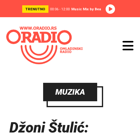
TRENUTNO
00:06 - 12:00
Music Mix by Bea
MUZIKA
Džoni Štulić: