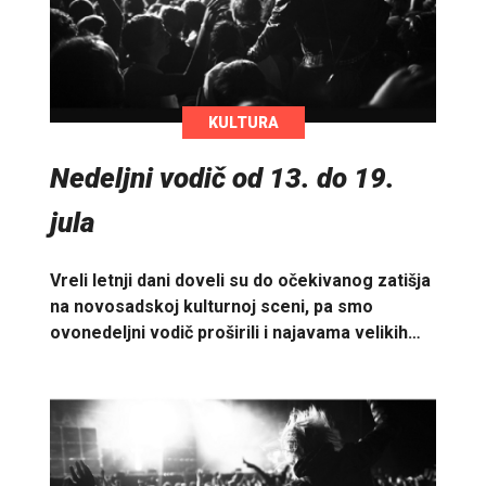
KULTURA
Nedeljni vodič od 13. do 19.
jula
Vreli letnji dani doveli su do očekivanog zatišja
na novosadskoj kulturnoj sceni, pa smo
ovonedeljni vodič proširili i najavama velikih…