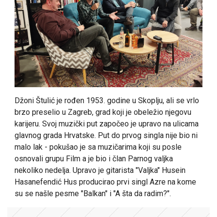
Džoni Štulić je rođen 1953. godine u Skoplju, ali se vrlo
brzo preselio u Zagreb, grad koji je obeležio njegovu
karijeru. Svoj muzički put započeo je upravo na ulicama
glavnog grada Hrvatske. Put do prvog singla nije bio ni
malo lak - pokušao je sa muzičarima koji su posle
osnovali grupu Film a je bio i član Parnog valjka
nekoliko nedelja. Upravo je gitarista "Valjka" Husein
Hasanefendić Hus producirao prvi singl Azre na kome
su se našle pesme "Balkan" i "A šta da radim?".