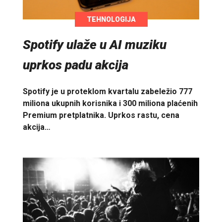
TEHNOLOGIJA
Spotify ulaže u AI muziku
uprkos padu akcija
Spotify je u proteklom kvartalu zabeležio 777
miliona ukupnih korisnika i 300 miliona plaćenih
Premium pretplatnika. Uprkos rastu, cena
akcija…