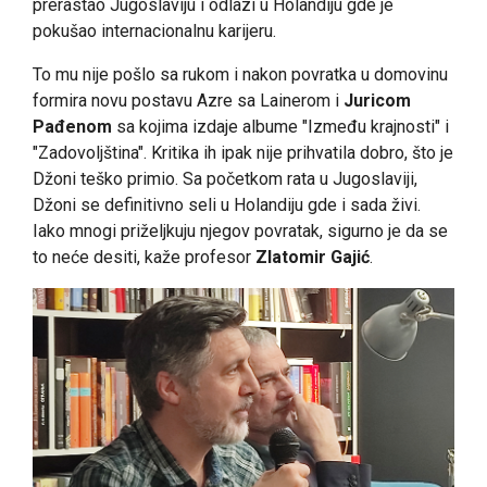
prerastao Jugoslaviju i odlazi u Holandiju gde je
pokušao internacionalnu karijeru.
To mu nije pošlo sa rukom i nakon povratka u domovinu
formira novu postavu Azre sa Lainerom i
Juricom
Pađenom
sa kojima izdaje albume "Između krajnosti" i
"Zadovoljština". Kritika ih ipak nije prihvatila dobro, što je
Džoni teško primio. Sa početkom rata u Jugoslaviji,
Džoni se definitivno seli u Holandiju gde i sada živi.
Iako mnogi priželjkuju njegov povratak, sigurno je da se
to neće desiti, kaže profesor
Zlatomir Gajić
.