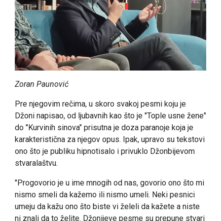
Zoran Paunović
Pre njegovim rečima, u skoro svakoj pesmi koju je
Džoni napisao, od ljubavnih kao što je "Tople usne žene"
do "Kurvinih sinova" prisutna je doza paranoje koja je
karakteristična za njegov opus. Ipak, upravo su tekstovi
ono što je publiku hipnotisalo i privuklo Džonbijevom
stvaralaštvu.
"Progovorio je u ime mnogih od nas, govorio ono što mi
nismo smeli da kažemo ili nismo umeli. Neki pesnici
umeju da kažu ono što biste vi želeli da kažete a niste
ni znali da to želite. Džonijeve pesme su prepune stvari