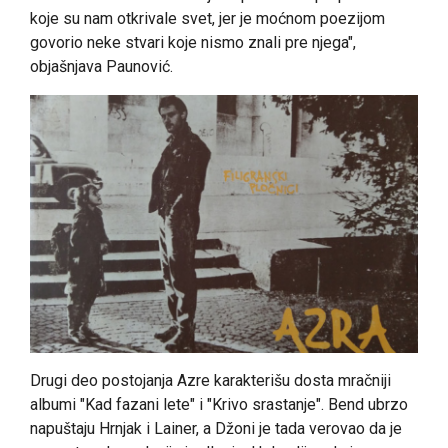
koje su nam otkrivale svet, jer je moćnom poezijom
govorio neke stvari koje nismo znali pre njega",
objašnjava Paunović.
Drugi deo postojanja Azre karakterišu dosta mračniji
albumi "Kad fazani lete" i "Krivo srastanje". Bend ubrzo
napuštaju Hrnjak i Lainer, a Džoni je tada verovao da je