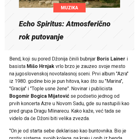
MUZIKA
Echo Spiritus: Atmosferično
rok putovanje
Bend, koji su pored Džonija činili bubnjar
Boris Lainer
i
basista
Mišo Hrnjak
vrlo brzo je zauzeo svoje mesto
na jugoslovenskoj novotalasnoj sceni. Prvi album "Azra"
iz 1980. godine bio je pun hitova, kao što su "Marina",
"Gracija" i "Tople usne žene". Novinar i publicista
Bogomir Bogica Mijatović
se podsetio jednog od
prvih koncerta Azre u Novom Sadu, gde su nastupili kao
pred grupa Dragu Mlinarecu. Kako kaže, već tada se
videlo da će Džoni biti velika zvezda.
"On je od starta sebe deklarisao kao buntovnika. Bio je
protiv sistema, svojih kolega, na kraju i onih iz benda,