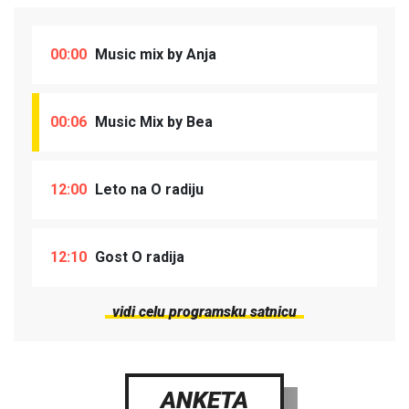
00:00
Music mix by Anja
00:06
Music Mix by Bea
12:00
Leto na O radiju
12:10
Gost O radija
vidi celu programsku satnicu
ANKETA