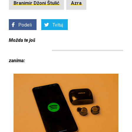
Branimir Džoni Štulić
Azra
Podeli
Tvituj
Možda te još
zanima: