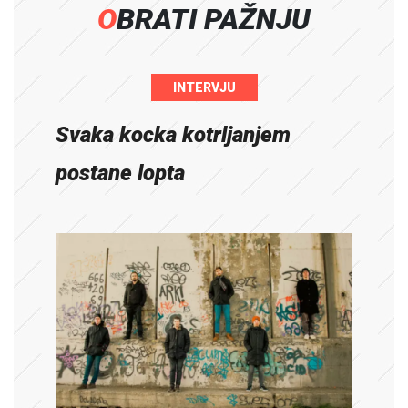
OBRATI PAŽNJU
INTERVJU
Svaka kocka kotrljanjem
postane lopta