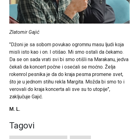
Zlatomir Gajić
"Džoni je sa sobom povukao ogromnu masu ljudi koja
misli isto kao i on. I otišao. Mi smo ostali da čekamo.
Da se on sada vrati svi bi smo otišli na Marakanu, jedva
čekali da koncert počne i osećali se moćno. Želja
rokenrol pesnika je da do kraja pesma promene svet,
što je u jednom stihu rekla Margita. Možda bi smo to i
verovali do kraja koncerta ali sve su to utopije",
zaključuje Gajić.
M. L.
Tagovi