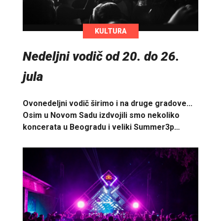
KULTURA
Nedeljni vodič od 20. do 26.
jula
Ovonedeljni vodič širimo i na druge gradove...
Osim u Novom Sadu izdvojili smo nekoliko
koncerata u Beogradu i veliki Summer3p…