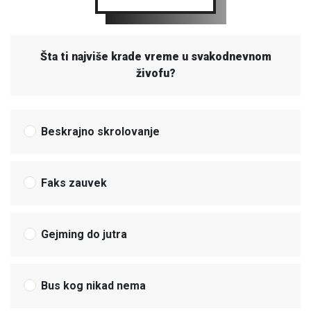
Šta ti najviše krade vreme u svakodnevnom
živofu?
Beskrajno skrolovanje
Faks zauvek
Gejming do jutra
Bus kog nikad nema