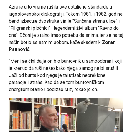
Azra je u to vreme rušila sve ustaljene standarde u
jugoslovenskoj diskografiji. Tokom 1981. i 1982. godine
bend izbacuje dvostruke vinile "Sunčana strana ulice" i
"Filigranski pločnici" i legendarni živi album "Ravno do
dna". Džoni je stalno imao potrebu da snima, jer se na taj
način borio sa samim sobom, kaže akademik
Zoran
Paunović
.
"Meni se čini da je on bio buntovnik u samoodbrani, koji
je krenuo da ruši nešto kako njega samog ne bi srušili.
Jači od bunta kod njega je taj utisak neprekidne
paranoje i straha. Kao da se tom buntovničkom
energijom branio i podizao štit", rekao je on.