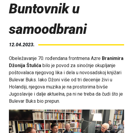
Buntovnik u
samoodbrani
12.04.2023.
Obeležavanje 70. rođendana frontmena Azre
Branimira
Džonija Štulića
bilo je povod za sinoćnje okupljanje
poštovalaca njegovog lika i dela u novosadskoj knjižari
Bulevar Buks. Iako Džoni više od tri decenije živi u
Holandiji, njegova muzika je na prostorima bivše
Jugoslavije i dalje aktuelna, pa ni ne treba da čudi što je
Bulevar Buks bio prepun.