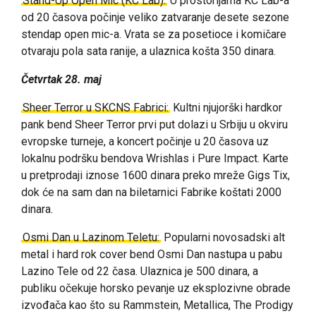
Stand-Up Open Mic (KC Lab):
U prostorijama KC Lab-a
od 20 časova počinje veliko zatvaranje desete sezone
stendap open mic-a. Vrata se za posetioce i komičare
otvaraju pola sata ranije, a ulaznica košta 350 dinara.
Četvrtak 28. maj
Sheer Terror u SKCNS Fabrici:
Kultni njujorški hardkor
pank bend Sheer Terror prvi put dolazi u Srbiju u okviru
evropske turneje, a koncert počinje u 20 časova uz
lokalnu podršku bendova Wrishlas i Pure Impact. Karte
u pretprodaji iznose 1600 dinara preko mreže Gigs Tix,
dok će na sam dan na biletarnici Fabrike koštati 2000
dinara.
Osmi Dan u Lazinom Teletu:
Popularni novosadski alt
metal i hard rok cover bend Osmi Dan nastupa u pabu
Lazino Tele od 22 časa. Ulaznica je 500 dinara, a
publiku očekuje horsko pevanje uz eksplozivne obrade
izvođača kao što su Rammstein, Metallica, The Prodigy