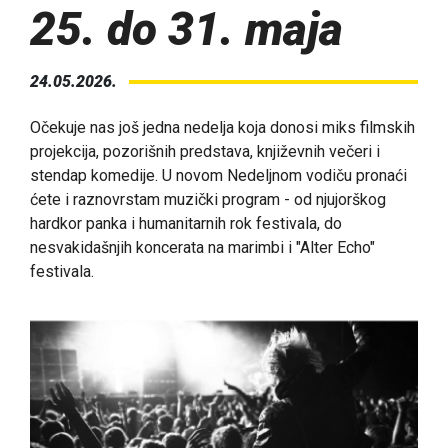
25. do 31. maja
24.05.2026.
Očekuje nas još jedna nedelja koja donosi miks filmskih
projekcija, pozorišnih predstava, književnih večeri i
stendap komedije. U novom Nedeljnom vodiču pronaći
ćete i raznovrstam muzički program - od njujorškog
hardkor panka i humanitarnih rok festivala, do
nesvakidašnjih koncerata na marimbi i "Alter Echo"
festivala.