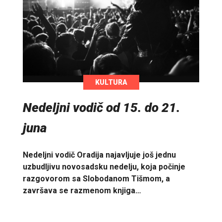
KULTURA
Nedeljni vodič od 15. do 21.
juna
Nedeljni vodič Oradija najavljuje još jednu
uzbudljivu novosadsku nedelju, koja počinje
razgovorom sa Slobodanom Tišmom, a
završava se razmenom knjiga…