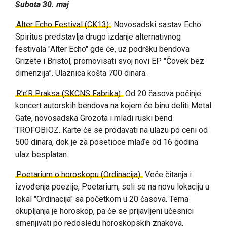
Subota 30. maj
Alter Echo Festival (CK13):
Novosadski sastav Echo
Spiritus predstavlja drugo izdanje alternativnog
festivala "Alter Echo" gde će, uz podršku bendova
Grizete i Bristol, promovisati svoj novi EP "Čovek bez
dimenzija”. Ulaznica košta 700 dinara.
R’n’R Praksa (SKCNS Fabrika):
Od 20 časova počinje
koncert autorskih bendova na kojem će binu deliti Metal
Gate, novosadska Grozota i mladi ruski bend
TROFOBIOZ. Karte će se prodavati na ulazu po ceni od
500 dinara, dok je za posetioce mlađe od 16 godina
ulaz besplatan.
Poetarium o horoskopu (Ordinacija):
Veče čitanja i
izvođenja poezije, Poetarium, seli se na novu lokaciju u
lokal "Ordinacija" sa početkom u 20 časova. Tema
okupljanja je horoskop, pa će se prijavljeni učesnici
smenjivati po redosledu horoskopskih znakova.