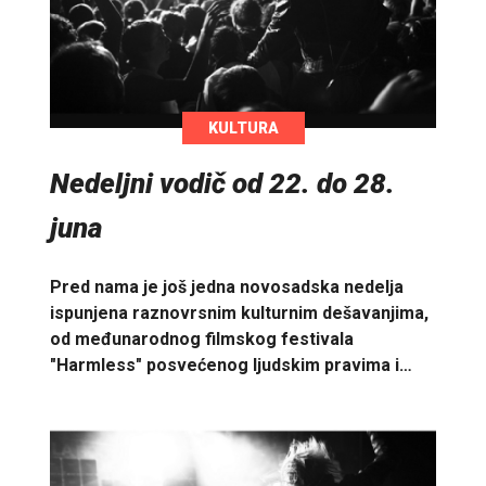
KULTURA
Nedeljni vodič od 22. do 28.
juna
Pred nama je još jedna novosadska nedelja
ispunjena raznovrsnim kulturnim dešavanjima,
od međunarodnog filmskog festivala
"Harmless" posvećenog ljudskim pravima i…