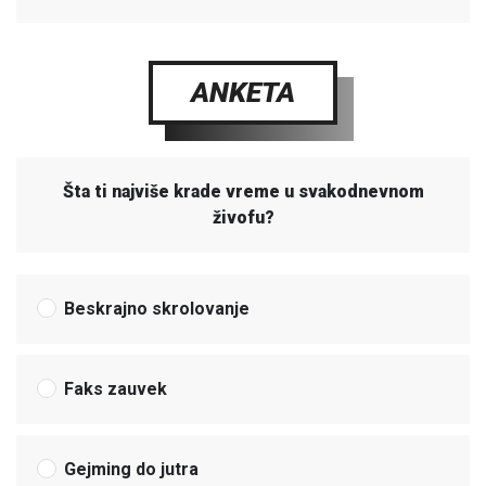
ANKETA
Šta ti najviše krade vreme u svakodnevnom
živofu?
Beskrajno skrolovanje
Faks zauvek
Gejming do jutra