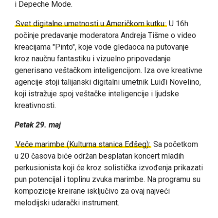
i Depeche Mode.
Svet digitalne umetnosti u Američkom kutku:
U 16h
počinje predavanje moderatora Andreja Tišme o video
kreacijama "Pinto", koje vode gledaoca na putovanje
kroz naučnu fantastiku i vizuelno pripovedanje
generisano veštačkom inteligencijom. Iza ove kreativne
agencije stoji talijanski digitalni umetnik Luiđi Novelino,
koji istražuje spoj veštačke inteligencije i ljudske
kreativnosti.
Petak 29. maj
Veče marimbe (Kulturna stanica Eđšeg):
Sa početkom
u 20 časova biće održan besplatan koncert mladih
perkusionista koji će kroz solistička izvođenja prikazati
pun potencijal i toplinu zvuka marimbe. Na programu su
kompozicije kreirane isključivo za ovaj najveći
melodijski udarački instrument.