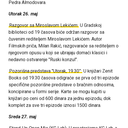
Pedra Almodovara.
Utorak 26. maj
Razgovor sa Miroslavom Lekićem:
U Gradskoj
biblioteci od 19 časova biće održan razgovor sa
čuvenim rediteljem Miroslavom Lekićem. Autor
Filmskih priča, Milan Rakić, razgovaraće sa rediteljem o
njegovom opusu u koji se ubrajaju domaći klasici i
nedavno ostvarenje "Ruski konzul".
Pozorišna predstava "Utorak, 19.30”:
U knjižari Zenit
Books od 19:30 časova odigraće se prva od tri epizode
specifične pozorišne predstave o bračnim odnosima,
koncipirane u formi serije. Karte se mogu kupiti u
knjižari po ceni od 600 dinara za jednu epizodu, dok
komplet za sve tri epizode iznosi 1500 dinara.
Sreda 27. maj