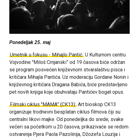
Ponedeljak 25. maj
Umetnik u fokusu - Mihajlo Pantić:
U Kulturnom centru
Vojvodine "Miloš Crnjanski” od 19 časova biće održan
se program posvećen književnom stvaralaštvu pisca i
kritičara Mihajla Pantića. Uz moderaciju Gordane Nonin i
književnog kritičara Dragana Babića, biće predstavljeno
pet novih knjiga koje obuhvataju Pantićev bogat opus.
Filmski ciklus "MAMA” (CK13):
Art bioskop CK13
organizuje trodnevni besplatan ciklus filmova čiji su
centralni likovi majke. Od ponedeljka do srede, svake
večeri sa početkom u 20 časova, prikazivaće se redom
ostvarenja Pjera Paola Pazolinija, Džozefa Louzija i