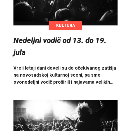
KULTURA
Nedeljni vodič od 13. do 19.
jula
Vreli letnji dani doveli su do očekivanog zatišja
na novosadskoj kulturnoj sceni, pa smo
ovonedeljni vodič proširili i najavama velikih…