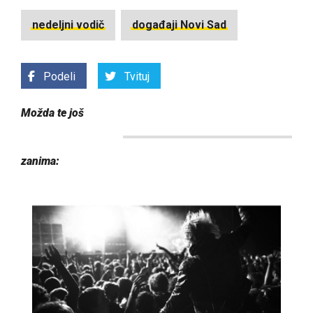
nedeljni vodič
događaji Novi Sad
Podeli
Tvituj
Možda te još
zanima: