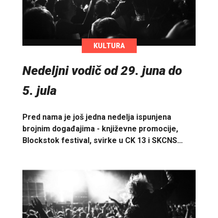
KULTURA
Nedeljni vodič od 29. juna do
5. jula
Pred nama je još jedna nedelja ispunjena
brojnim događajima - književne promocije,
Blockstok festival, svirke u CK 13 i SKCNS…