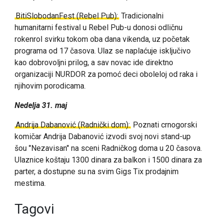
BitiSlobodanFest (Rebel Pub):
Tradicionalni
humanitarni festival u Rebel Pub-u donosi odličnu
rokenrol svirku tokom oba dana vikenda, uz početak
programa od 17 časova. Ulaz se naplaćuje isključivo
kao dobrovoljni prilog, a sav novac ide direktno
organizaciji NURDOR za pomoć deci oboleloj od raka i
njihovim porodicama.
Nedelja 31. maj
Andrija Dabanović (Radnički dom):
Poznati crnogorski
komičar Andrija Dabanović izvodi svoj novi stand-up
šou "Nezavisan" na sceni Radničkog doma u 20 časova.
Ulaznice koštaju 1300 dinara za balkon i 1500 dinara za
parter, a dostupne su na svim Gigs Tix prodajnim
mestima.
Tagovi