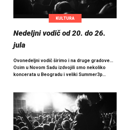
KULTURA
Nedeljni vodič od 20. do 26.
jula
Ovonedeljni vodič širimo i na druge gradove...
Osim u Novom Sadu izdvojili smo nekoliko
koncerata u Beogradu i veliki Summer3p…