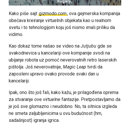
Kako piše sajt
gizmodo.com
, ova gejmerska kompanija
obećava kreiranje virtuelnih objekata kao u realnom
svetu i to tehnologijom koju još nismo imali priliku da
vidimo.
Kao dokaz tome našao se video na
Jutjubu
gde se
svakodnevica u kancelariji ove kompanije svodi na
ubijanje robota uz pomoć neverovatnih retro laserskih
pištolja. Još neverovatnije,
Magic Leap
tvrdi da
zaposleni upravo ovako provode svaki dan u
kancelariji.
Ipak, ono što još fali, kako kažu, je prilagođena oprema
za stvaranje ove virtuelne fantazije. Pretpostavljamo da
je još sve glomazno i neudobno. No, ta sitnica izgleda
ne smeta zaljubljenicima u ovu budućnost (hm,
sadašnjost) igranja igrica.