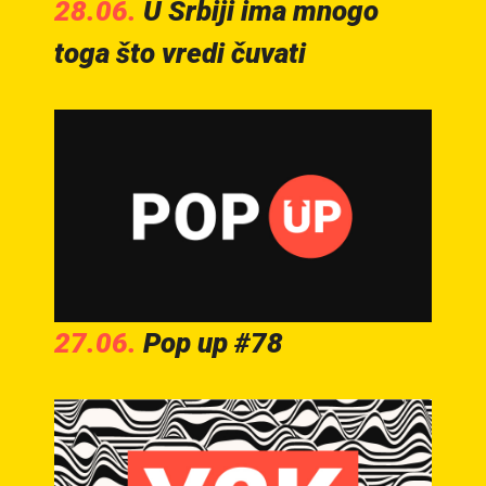
28.06.
U Srbiji ima mnogo
toga što vredi čuvati
27.06.
Pop up #78