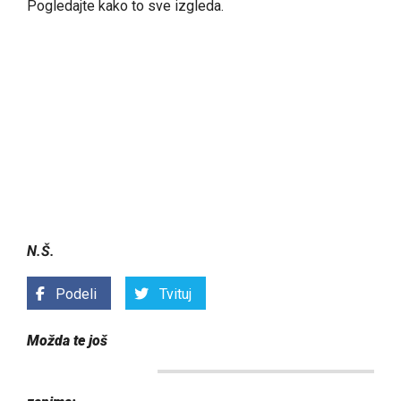
Pogledajte kako to sve izgleda.
N.Š.
Podeli
Tvituj
Možda te još