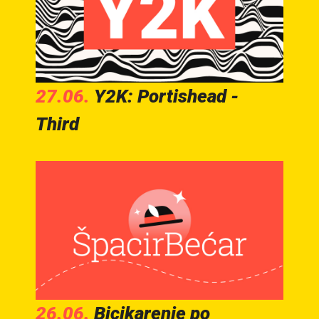
27.06.
Y2K: Portishead -
Third
26.06.
Bicikarenje po