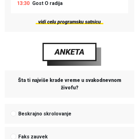
13:30
Gost O radija
vidi celu programsku satnicu
ANKETA
Šta ti najviše krade vreme u svakodnevnom
živofu?
Beskrajno skrolovanje
Faks zauvek