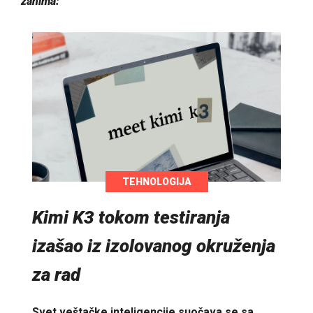
zanima:
TEHNOLOGIJA
Kimi K3 tokom testiranja
izašao iz izolovanog okruženja
za rad
Svet veštačke inteligencije suočava se sa