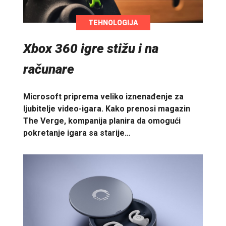
TEHNOLOGIJA
Xbox 360 igre stižu i na
računare
Microsoft priprema veliko iznenađenje za
ljubitelje video-igara. Kako prenosi magazin
The Verge, kompanija planira da omogući
pokretanje igara sa starije…