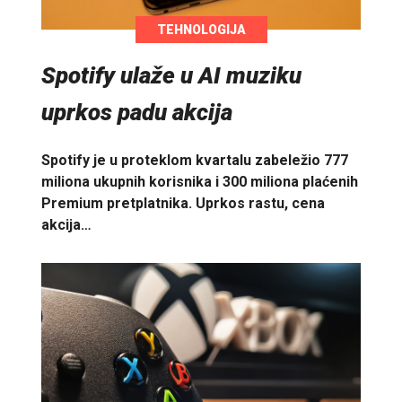
TEHNOLOGIJA
Spotify ulaže u AI muziku
uprkos padu akcija
Spotify je u proteklom kvartalu zabeležio 777
miliona ukupnih korisnika i 300 miliona plaćenih
Premium pretplatnika. Uprkos rastu, cena
akcija…