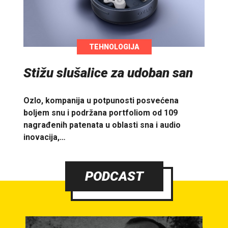
TEHNOLOGIJA
Stižu slušalice za udoban san
Ozlo, kompanija u potpunosti posvećena
boljem snu i podržana portfoliom od 109
nagrađenih patenata u oblasti sna i audio
inovacija,…
PODCAST