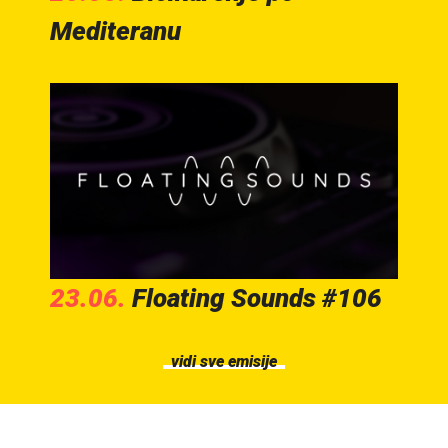
Mediteranu
23.06.
Floating Sounds #106
vidi sve emisije