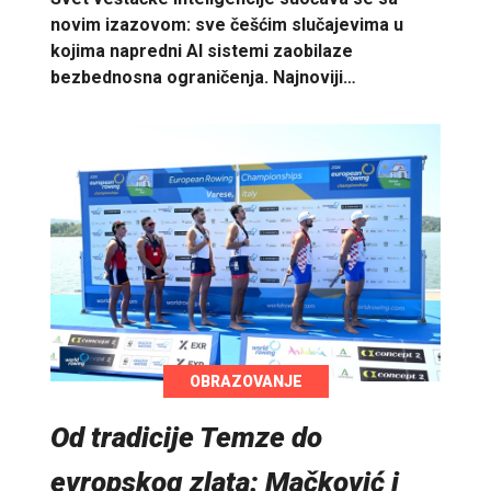
novim izazovom: sve češćim slučajevima u
kojima napredni AI sistemi zaobilaze
bezbednosna ograničenja. Najnoviji…
OBRAZOVANJE
Od tradicije Temze do
evropskog zlata: Mačković i