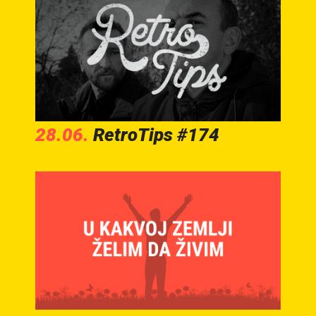
28.06.
RetroTips #174