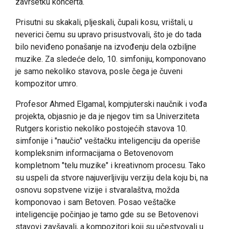
završetku koncerta.
Prisutni su skakali, pljeskali, čupali kosu, vrištali, u
neverici čemu su upravo prisustvovali, što je do tada
bilo neviđeno ponašanje na izvođenju dela ozbiljne
muzike. Za sledeće delo, 10. simfoniju, komponovano
je samo nekoliko stavova, posle čega je čuveni
kompozitor umro.
Profesor Ahmed Elgamal, kompjuterski naučnik i vođa
projekta, objasnio je da je njegov tim sa Univerziteta
Rutgers koristio nekoliko postojećih stavova 10.
simfonije i "naučio" veštačku inteligenciju da operiše
kompleksnim informacijama o Betovenovom
kompletnom "telu muzike" i kreativnom procesu. Tako
su uspeli da stvore najuverljiviju verziju dela koju bi, na
osnovu sopstvene vizije i stvaralaštva, možda
komponovao i sam Betoven. Posao veštačke
inteligencije počinjao je tamo gde su se Betovenovi
stavovi zavšavali, a kompozitori koji su učestvovali u