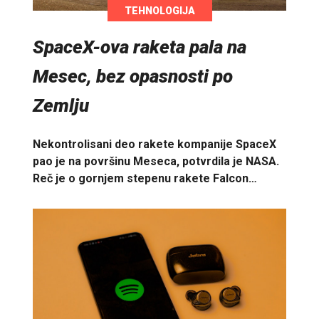
TEHNOLOGIJA
SpaceX-ova raketa pala na
Mesec, bez opasnosti po
Zemlju
Nekontrolisani deo rakete kompanije SpaceX
pao je na površinu Meseca, potvrdila je NASA.
Reč je o gornjem stepenu rakete Falcon…