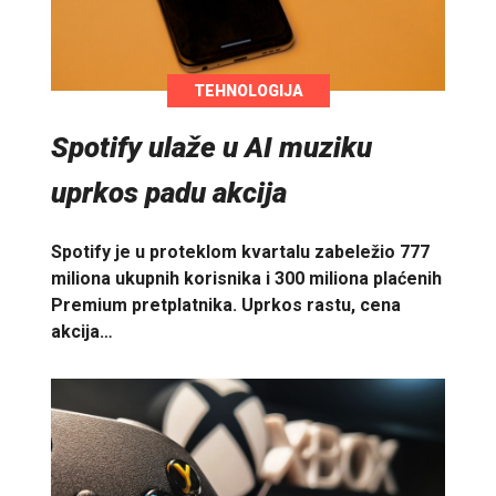
TEHNOLOGIJA
Spotify ulaže u AI muziku
uprkos padu akcija
Spotify je u proteklom kvartalu zabeležio 777
miliona ukupnih korisnika i 300 miliona plaćenih
Premium pretplatnika. Uprkos rastu, cena
akcija…