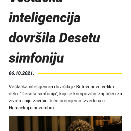
inteligencija
dovršila Desetu
simfoniju
06.10.2021.
Veštačka inteligencija dovršila je Betovenovo veliko
delo. "Deseta simfonija", koju je kompozitor započeo za
života i nije završio, biće premijerno izvedena u
Nemačkoj u novembru.