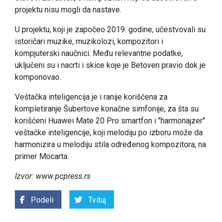
projektu nisu mogli da nastave.
U projektu, koji je započeo 2019. godine, učestvovali su
istoričari muzike, muzikolozi, kompozitori i
kompjuterski naučnici. Među relevantne podatke,
uključeni su i nacrti i skice koje je Betoven pravio dok je
komponovao.
Veštačka inteligencija je i ranije korišćena za
kompletiranje Šubertove konačne simfonije, za šta su
korišćeni Huawei Mate 20 Pro smartfon i "harmonajzer"
veštačke inteligencije, koji melodiju po izboru može da
harmonizira u melodiju stila određenog kompozitora, na
primer Mocarta.
Izvor: www.pcpress.rs
Podeli
Tvituj