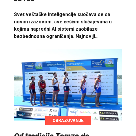
Svet veštačke inteligencije suočava se sa
novim izazovom: sve češćim slučajevima u
kojima napredni AI sistemi zaobilaze
bezbednosna ograničenja. Najnoviji…
OBRAZOVANJE
Od tradicije Temze do