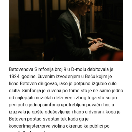
Betovenova Simfonija broj 9 u D-molu debitovala je
1824. godine, čuvenim izvođenjem u Beču kojim je
lično Betoven dirigovao, iako je potpuno izgubio čulo
sluha. Simfonija je čuvena po tome što je ne samo jedno
od najlepših muzičkih dela, već i zbog toga što su po
prvi put u jednoj simfoniji upotrebljeni pevači i hor, a
izazvala je opšte oduševljenje i haos u dvorani, koga je
Betoven postao svestan tek kada ga je
koncertmajster/prva violina okrenuo ka publici po