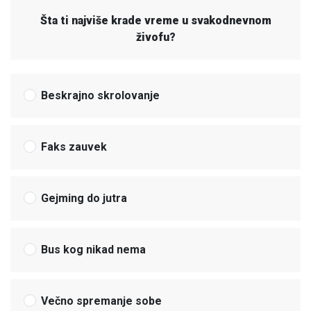
Šta ti najviše krade vreme u svakodnevnom
živofu?
Beskrajno skrolovanje
Faks zauvek
Gejming do jutra
Bus kog nikad nema
Večno spremanje sobe