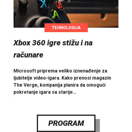
TEHNOLOGIJA
Xbox 360 igre stižu i na
računare
Microsoft priprema veliko iznenađenje za
ljubitelje video-igara. Kako prenosi magazin
The Verge, kompanija planira da omogući
pokretanje igara sa starije…
PROGRAM