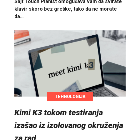
Sajt Touch Pianist omogućava vam da svirate
klavir skoro bez greške, tako da ne morate
da…
TEHNOLOGIJA
Kimi K3 tokom testiranja
izašao iz izolovanog okruženja
za rad