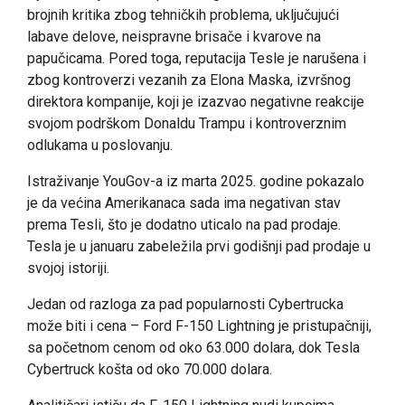
brojnih kritika zbog tehničkih problema, uključujući
labave delove, neispravne brisače i kvarove na
papučicama. Pored toga, reputacija Tesle je narušena i
zbog kontroverzi vezanih za Elona Maska, izvršnog
direktora kompanije, koji je izazvao negativne reakcije
svojom podrškom Donaldu Trampu i kontroverznim
odlukama u poslovanju.
Istraživanje YouGov-a iz marta 2025. godine pokazalo
je da većina Amerikanaca sada ima negativan stav
prema Tesli, što je dodatno uticalo na pad prodaje.
Tesla je u januaru zabeležila prvi godišnji pad prodaje u
svojoj istoriji.
Jedan od razloga za pad popularnosti Cybertrucka
može biti i cena – Ford F-150 Lightning je pristupačniji,
sa početnom cenom od oko 63.000 dolara, dok Tesla
Cybertruck košta od oko 70.000 dolara.