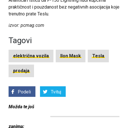
Analitičari ističu da F-150 Lightning nudi kupcima
praktičnost i pouzdanost bez negativnih asocijacija koje
trenutno prate Teslu.
izvor: pcmag.com
Tagovi
električna vozila
Ilon Mask
Tesla
prodaja
Podeli
Tvituj
Možda te još
zanima: