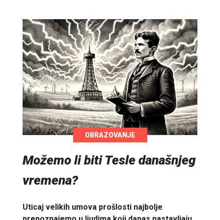
OBRAZOVANJE
Možemo li biti Tesle današnjeg
vremena?
Uticaj velikih umova prošlosti najbolje
prepoznajemo u ljudima koji danas nastavljaju