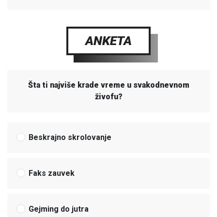
ANKETA
Šta ti najviše krade vreme u svakodnevnom
živofu?
Beskrajno skrolovanje
Faks zauvek
Gejming do jutra