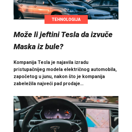
TEHNOLOGIJA
Može li jeftini Tesla da izvuče
Maska iz bule?
Kompanija Tesla je najavila izradu
pristupačnijeg modela električnog automobila,
započetog u junu, nakon što je kompanija
zabeležila najveći pad prodaje…