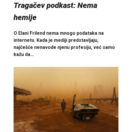
Tragačev podkast: Nema
hemije
O Elani Frilend nema mnogo podataka na
internetu. Kada je mediji predstavljaju,
najčešće nenavode njenu profesiju, već samo
kažu da…