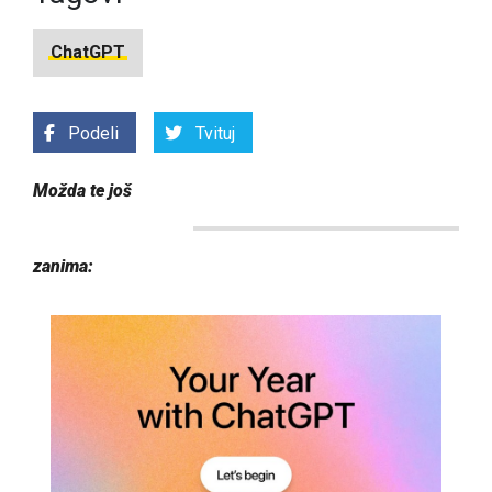
ChatGPT
Podeli
Tvituj
Možda te još
zanima: