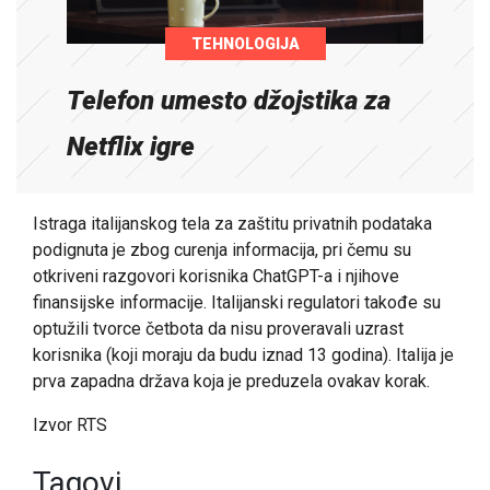
TEHNOLOGIJA
Telefon umesto džojstika za
Netflix igre
Istraga italijanskog tela za zaštitu privatnih podataka
podignuta je zbog curenja informacija, pri čemu su
otkriveni razgovori korisnika ChatGPT-a i njihove
finansijske informacije. Italijanski regulatori takođe su
optužili tvorce četbota da nisu proveravali uzrast
korisnika (koji moraju da budu iznad 13 godina). Italija je
prva zapadna država koja je preduzela ovakav korak.
Izvor RTS
Tagovi