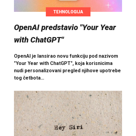
TEHNOLOGIJA
OpenAI predstavio "Your Year
with ChatGPT"
OpenAI je lansirao novu funkciju pod nazivom
"Your Year with ChatGPT", koja korisnicima
nudi personalizovani pregled njihove upotrebe
tog četbota…