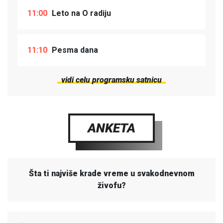
11:00
Leto na O radiju
11:10
Pesma dana
vidi celu programsku satnicu
ANKETA
Šta ti najviše krade vreme u svakodnevnom
živofu?