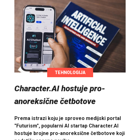
TEHNOLOGIJA
Character.AI hostuje pro-
anoreksične četbotove
Prema istrazi koju je sproveo medijski portal
"Futurism", popularni AI startap Character.AI
hostuje brojne pro-anoreksične četbotove koji