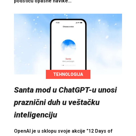
podstiču opasne navike…
TEHNOLOGIJA
Santa mod u ChatGPT-u unosi
praznični duh u veštačku
inteligenciju
OpenAI je u sklopu svoje akcije "12 Days of