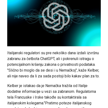
Italijanski regulatori su pre nekoliko dana izdali izvršnu
zabranu za četbota ChatGPT, ali i pokrenuli istragu o
potencijalnom kršenju zakona o privatnosti podataka.
"Slično bi moglo da se desi i u Nemačkoj", kaže Kelber,
ali nije naveo da li za sada postoji bilo kakav plan za to.
Kelber je istakao da je Nemačka tražila od Italije
dodatne informacije u vezi sa zabranom. Regulatorna
tela Francuske i Irske takođe su kontaktirala sa
italijanskim kolegama."Pratimo poteze italijanskog