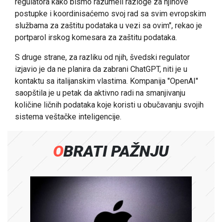
regulatora kako bismo razumeli razloge za njihove
postupke i koordinisaćemo svoj rad sa svim evropskim
službama za zaštitu podataka u vezi sa ovim", rekao je
portparol irskog komesara za zaštitu podataka.
S druge strane, za razliku od njih, švedski regulator
izjavio je da ne planira da zabrani
ChatGPT
, niti je u
kontaktu sa italijanskim vlastima. Kompanija "OpenAI"
saopštila je u petak da aktivno radi na smanjivanju
količine ličnih podataka koje koristi u obučavanju svojih
sistema veštačke inteligencije.
OBRATI PAŽNJU