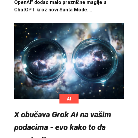
OpenAI" dodao malo praznične magije u
ChatGPT kroz novi Santa Mode.…
AI
X obučava Grok AI na vašim
podacima - evo kako to da