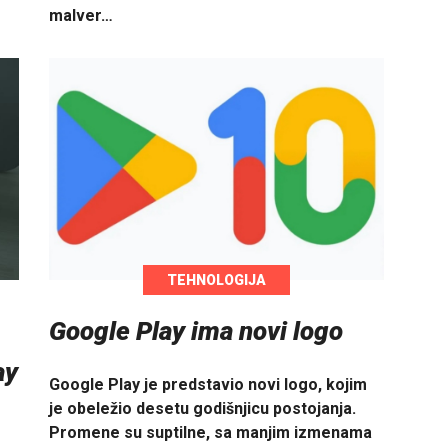
malver…
TEHNOLOGIJA
Google Play ima novi logo
ay
Google Play je predstavio novi logo, kojim
je obeležio desetu godišnjicu postojanja.
Promene su suptilne, sa manjim izmenama