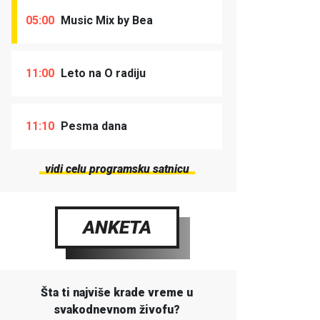
05:00
Music Mix by Bea
11:00
Leto na O radiju
11:10
Pesma dana
vidi celu programsku satnicu
ANKETA
Šta ti najviše krade vreme u
svakodnevnom živofu?