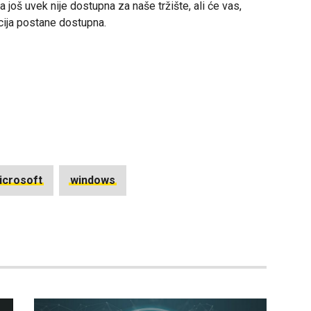
ja još uvek nije dostupna za naše tržište, ali će vas,
pcija postane dostupna.
icrosoft
windows