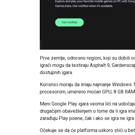
Prve zemlje, odnosno regioni, koji su dobili 
igrači mogu da testiraju Asphalt 9, Gardensc
dostupnih igara.
Korisnici moraju da imaju najmanje Windows 
procesorom, umereno moćan GPU, 8 GB RAM-
Meni Google Play igara veoma liči na uobičaj
drugačijim obaveštenjem o tome da li igra ima 
zarađuju Play poene, čak i ako se igra ne igra
Očekuje se da će platforma uskoro stići u beta