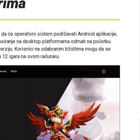
rima
da će operativni sistem podržavati Android aplikacije,
lansiranje na desktop platformama odmah na početku.
rziju. Korisnici na odabranim tržištima mogu da se
u 12 igara na svom računaru.