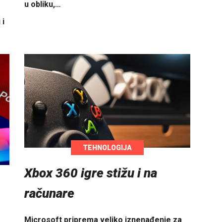
u obliku,…
 i
TEHNOLOGIJA
Xbox 360 igre stižu i na
računare
Microsoft priprema veliko iznenađenje za