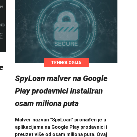
TEHNOLOGIJA
je
SpyLoan malver na Google
Play prodavnici instaliran
osam miliona puta
Malver nazvan "SpyLoan" pronađen je u
aplikacijama na Google Play prodavnici i
preuzet više od osam miliona puta. Ovaj