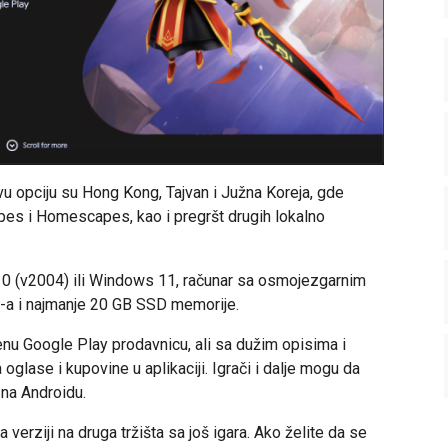
ovu opciju su Hong Kong, Tajvan i Južna Koreja, gde
apes i Homescapes, kao i pregršt drugih lokalno
10 (v2004) ili Windows 11, računar sa osmojezgarnim
a i najmanje 20 GB SSD memorije.
enu Google Play prodavnicu, ali sa dužim opisima i
oglase i kupovine u aplikaciji. Igrači i dalje mogu da
 na Androidu.
 verziji na druga tržišta sa još igara. Ako želite da se