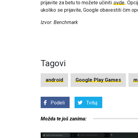
prijavite za betu to možete učiniti
ovde
. Opci
ukoliko se prijavite, Google obavestiti čim o
Izvor: Benchmark
Tagovi
android
Google Play Games
m
Podeli
Tvituj
Možda te još zanima: