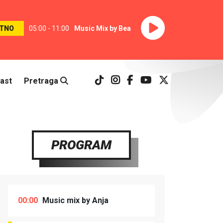
TNO
05:00 - 11:00
Music Mix by Bea
ast
Pretraga
PROGRAM
00:00
Music mix by Anja