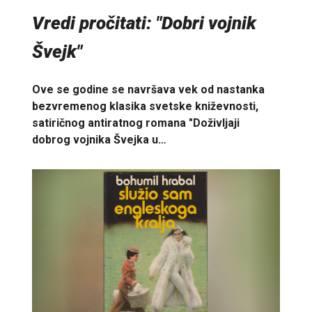
Vredi pročitati: "Dobri vojnik
Švejk"
Ove se godine se navršava vek od nastanka
bezvremenog klasika svetske kniževnosti,
satiričnog antiratnog romana "Doživljaji
dobrog vojnika Švejka u…