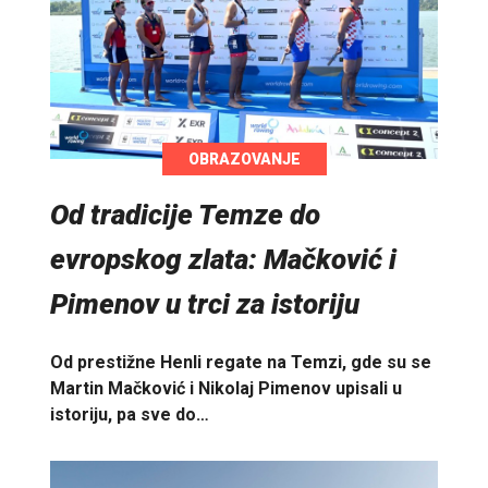
OBRAZOVANJE
Od tradicije Temze do
evropskog zlata: Mačković i
Pimenov u trci za istoriju
Od prestižne Henli regate na Temzi, gde su se
Martin Mačković i Nikolaj Pimenov upisali u
istoriju, pa sve do…