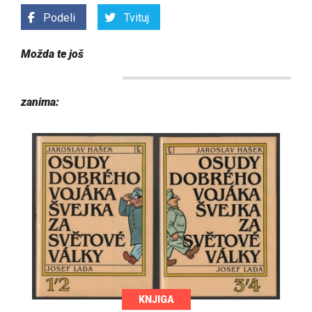
Podeli
Tvituj
Možda te još
zanima:
KNJIGA