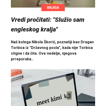
KNJIGA
Vredi pročitati: "Služio sam
engleskog kralja"
Naš kolega Nikola Škorić, poznatiji kao Dragan
Torbica iz "Državnog posla", kada nije Torbica
stigne i da čita. Ove nedelje, njegova
prreporuka…