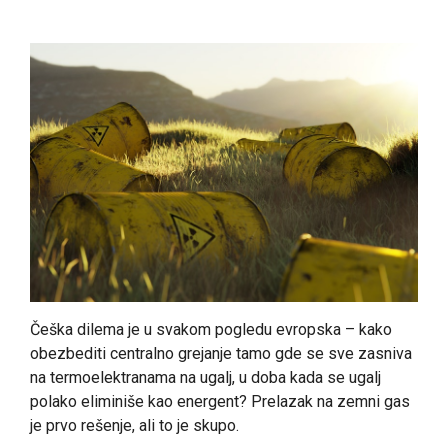
Češka dilema je u svakom pogledu evropska – kako
obezbediti centralno grejanje tamo gde se sve zasniva
na termoelektranama na ugalj, u doba kada se ugalj
polako eliminiše kao energent? Prelazak na zemni gas
je prvo rešenje, ali to je skupo.