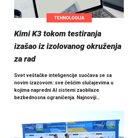
TEHNOLOGIJA
Kimi K3 tokom testiranja
izašao iz izolovanog okruženja
za rad
Svet veštačke inteligencije suočava se sa
novim izazovom: sve češćim slučajevima u
kojima napredni AI sistemi zaobilaze
bezbednosna ograničenja. Najnoviji…