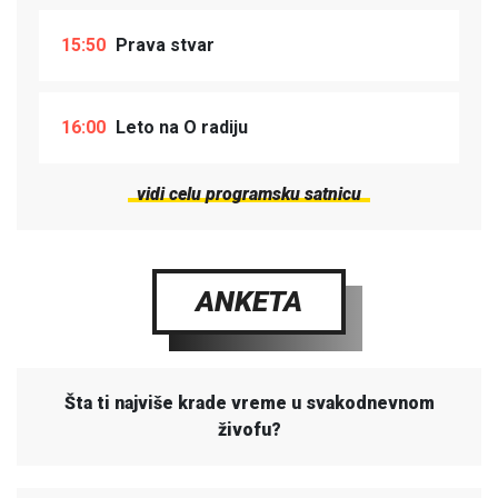
15:50
Prava stvar
16:00
Leto na O radiju
vidi celu programsku satnicu
ANKETA
Šta ti najviše krade vreme u svakodnevnom
živofu?