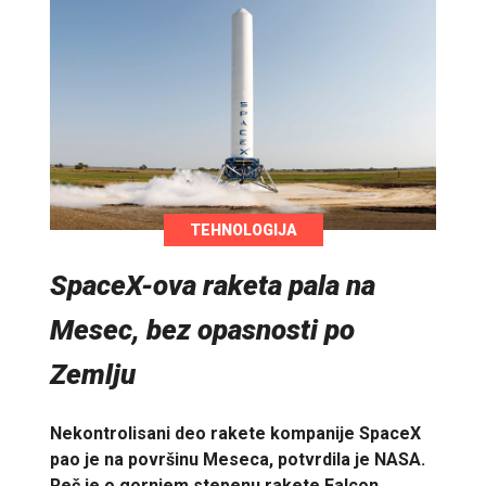
TEHNOLOGIJA
SpaceX-ova raketa pala na
Mesec, bez opasnosti po
Zemlju
Nekontrolisani deo rakete kompanije SpaceX
pao je na površinu Meseca, potvrdila je NASA.
Reč je o gornjem stepenu rakete Falcon…