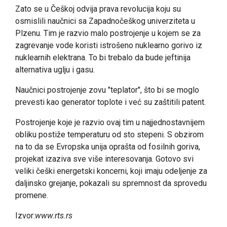
Zato se u Češkoj odvija prava revolucija koju su
osmislili naučnici sa Zapadnočeškog univerziteta u
Plzenu. Tim je razvio malo postrojenje u kojem se za
zagrevanje vode koristi istrošeno nuklearno gorivo iz
nuklearnih elektrana. To bi trebalo da bude jeftinija
alternativa uglju i gasu.
Naučnici postrojenje zovu "teplator", što bi se moglo
prevesti kao generator toplote i već su zaštitili patent.
Postrojenje koje je razvio ovaj tim u najjednostavnijem
obliku postiže temperaturu od sto stepeni. S obzirom
na to da se Evropska unija oprašta od fosilnih goriva,
projekat izaziva sve više interesovanja. Gotovo svi
veliki češki energetski koncerni, koji imaju odeljenje za
daljinsko grejanje, pokazali su spremnost da sprovedu
promene.
Izvor:
www.rts.rs