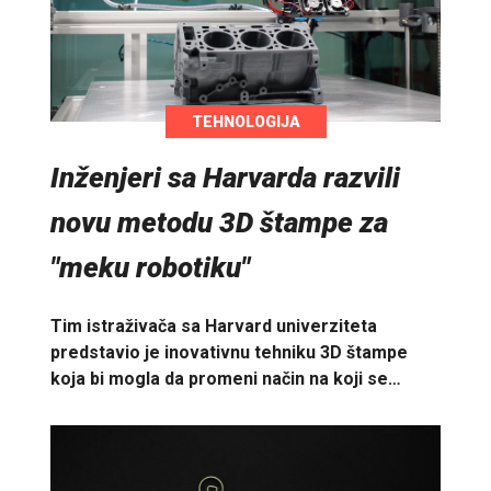
TEHNOLOGIJA
Inženjeri sa Harvarda razvili
novu metodu 3D štampe za
"meku robotiku"
Tim istraživača sa Harvard univerziteta
predstavio je inovativnu tehniku 3D štampe
koja bi mogla da promeni način na koji se…