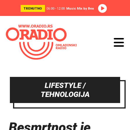
TRENUTNO
06:00 - 12:00
Music Mix by Bea
LIFESTYLE /
TEHNOLOGIJA
Besmrtnost je