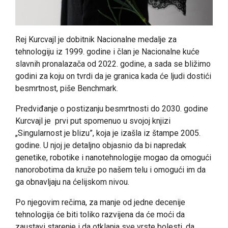
Rej Kurcvajl je dobitnik Nacionalne medalje za
tehnologiju iz 1999. godine i član je Nacionalne kuće
slavnih pronalazača od 2022. godine, a sada se bližimo
godini za koju on tvrdi da je granica kada će ljudi dostići
besmrtnost, piše Benchmark.
Predviđanje o postizanju besmrtnosti do 2030. godine
Kurcvajl je prvi put spomenuo u svojoj knjizi
„Singularnost je blizu”, koja je izašla iz štampe 2005.
godine. U njoj je detaljno objasnio da bi napredak
genetike, robotike i nanotehnologije mogao da omogući
nanorobotima da kruže po našem telu i omogući im da
ga obnavljaju na ćelijskom nivou.
Po njegovim rečima, za manje od jedne decenije
tehnologija će biti toliko razvijena da će moći da
zaustavi starenje i da otklanja sve vrste bolesti, da