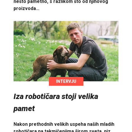
nešto pametno, s razlikom što od njihovog
proizvoda…
INTERVJU
Iza robotičara stoji velika
pamet
Nakon prethodnih velikih uspeha naših mladih
robotičara na takmičenjima širom sveta, niz