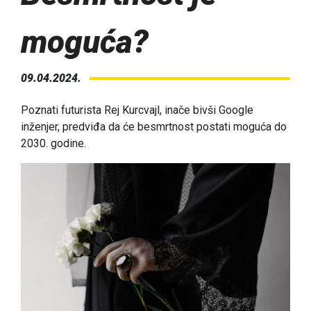
moguća?
09.04.2024.
Poznati futurista Rej Kurcvajl, inače bivši Google
inženjer, predviđa da će besmrtnost postati moguća do
2030. godine.