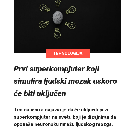
TEHNOLOGIJA
Prvi superkompjuter koji
simulira ljudski mozak uskoro
će biti uključen
Tim naučnika najavio je da će uključiti prvi
superkompjuter na svetu koji je dizajniran da
oponaša neuronsku mrežu ljudskog mozga.