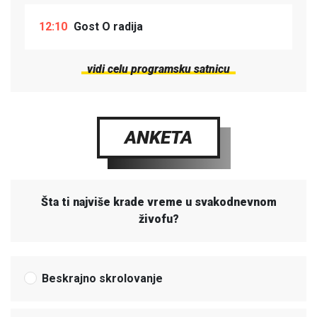
12:10
Gost O radija
vidi celu programsku satnicu
ANKETA
Šta ti najviše krade vreme u svakodnevnom
živofu?
Beskrajno skrolovanje