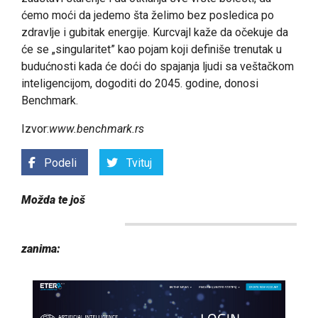
ćemo moći da jedemo šta želimo bez posledica po
zdravlje i gubitak energije. Kurcvajl kaže da očekuje da
će se „singularitet” kao pojam koji definiše trenutak u
budućnosti kada će doći do spajanja ljudi sa veštačkom
inteligencijom, dogoditi do 2045. godine, donosi
Benchmark.
Izvor:
www.benchmark.rs
Podeli
Tvituj
Možda te još
zanima: