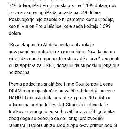
749 dolara, iPad Pro je poskupeo na 1.199 dolara, dok
je cena osnovnog iPada porasla na 449 dolara.
Poskupljenje nije zaobišlo ni pametne kućne uređaje,
kao ni Vision Pro slušalice, koje sada koštaju 3.699
dolara.
"Brza ekspanzija AI data centara stvorila je
nezapamćenu potražnju za memorijom. Nikada nismo
videli da cene komponenti rastu ovoliko brzo", saopštili
su iz Apple-a za CNBC, dodajući da su poskupljenja bila
neizbežna.
Prema podacima analitičke firme Counterpoint, cene
DRAM memorije skočile su za 50 odsto, dok su cene
NAND Flash skladišta porasle za preko 90 odsto u
odnosu na prethodni kvartal. Stručnjaci ističu da je
troškove nemoguće apsorbovati bez velikih gubitaka,
zbog čega se očekuje da će i drugi proizvođači
računara i tableta ubrzo slediti Apple-ov primer, podići