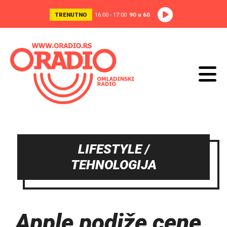
TRENUTNO
16:00 - 17:00
90 u 60
LIFESTYLE /
TEHNOLOGIJA
Apple podiže cene