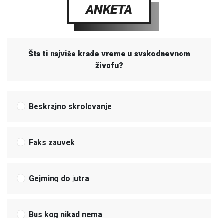
ANKETA
Šta ti najviše krade vreme u svakodnevnom
živofu?
Beskrajno skrolovanje
Faks zauvek
Gejming do jutra
Bus kog nikad nema