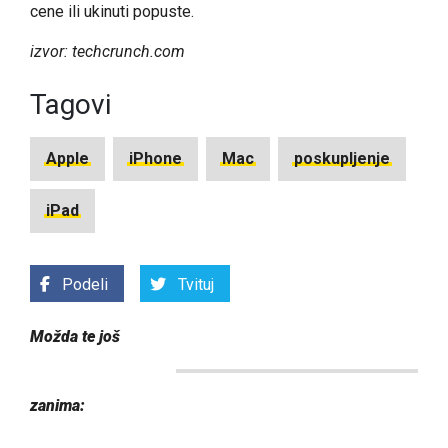
cene ili ukinuti popuste.
izvor: techcrunch.com
Tagovi
Apple
iPhone
Mac
poskupljenje
iPad
Podeli
Tvituj
Možda te još
zanima: