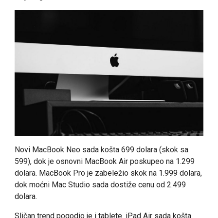
Novi MacBook Neo sada košta 699 dolara (skok sa
599), dok je osnovni MacBook Air poskupeo na 1.299
dolara. MacBook Pro je zabeležio skok na 1.999 dolara,
dok moćni Mac Studio sada dostiže cenu od 2.499
dolara.
Sličan trend pogodio je i tablete. iPad Air sada košta