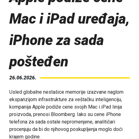
Mac i iPad uređaja,
iPhone za sada
pošteđen
26.06.2026.
Usled globalne nestašice memorije izazvane naglom
ekspanzijom infrastrukture za veštačku inteligenciju,
kompanija Apple podiže cene svojih Mac i iPad linija
proizvoda, prenosi Bloomberg. Iako su cene iPhone
telefona za sada ostale nepromenjene, analitičari
procenjuju da bi do njihovog poskupljenja moglo doći
krajem godine.