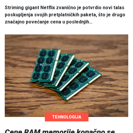
Striming gigant Netflix zvanično je potvrdio novi talas
poskupljenja svojih pretplatničkih paketa, što je drugo
značajno povećanje cena u poslednjih…
TEHNOLOGIJA
Cene RAM memorije konačno se