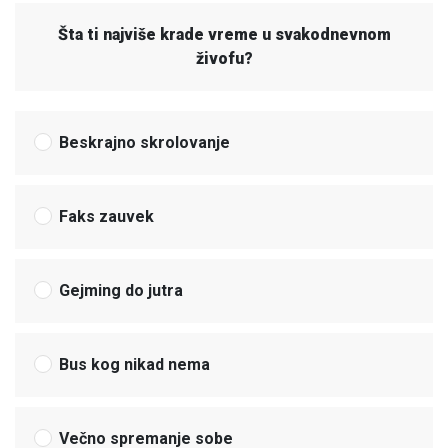
Šta ti najviše krade vreme u svakodnevnom
živofu?
Beskrajno skrolovanje
Faks zauvek
Gejming do jutra
Bus kog nikad nema
Večno spremanje sobe