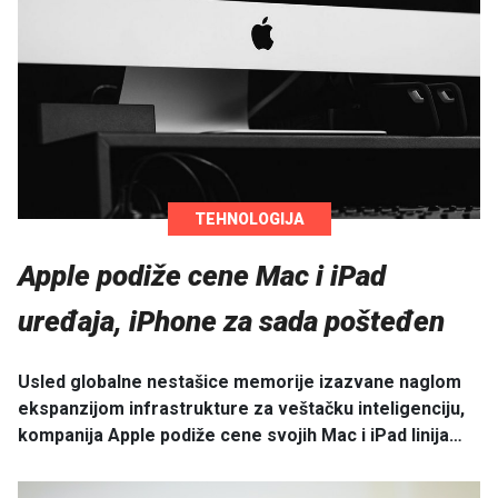
TEHNOLOGIJA
Apple podiže cene Mac i iPad
uređaja, iPhone za sada pošteđen
Usled globalne nestašice memorije izazvane naglom
ekspanzijom infrastrukture za veštačku inteligenciju,
kompanija Apple podiže cene svojih Mac i iPad linija…