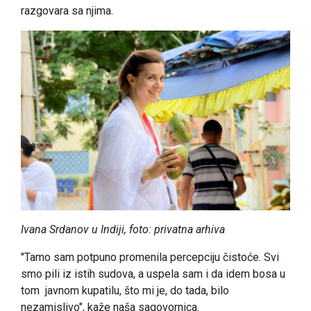
razgovara sa njima.
Ivana Srdanov u Indiji, foto: privatna arhiva
"Tamo sam potpuno promenila percepciju čistoće. Svi
smo pili iz istih sudova, a uspela sam i da idem bosa u
tom javnom kupatilu, što mi je, do tada, bilo
nezamislivo", kaže naša sagovornica.