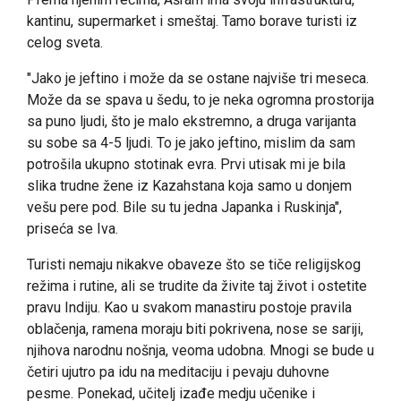
kantinu, supermarket i smeštaj. Tamo borave turisti iz
celog sveta.
"Jako je jeftino i može da se ostane najviše tri meseca.
Može da se spava u šedu, to je neka ogromna prostorija
sa puno ljudi, što je malo ekstremno, a druga varijanta
su sobe sa 4-5 ljudi. To je jako jeftino, mislim da sam
potrošila ukupno stotinak evra. Prvi utisak mi je bila
slika trudne žene iz Kazahstana koja samo u donjem
vešu pere pod. Bile su tu jedna Japanka i Ruskinja",
priseća se Iva.
Turisti nemaju nikakve obaveze što se tiče religijskog
režima i rutine, ali se trudite da živite taj život i ostetite
pravu Indiju. Kao u svakom manastiru postoje pravila
oblačenja, ramena moraju biti pokrivena, nose se sariji,
njihova narodnu nošnja, veoma udobna. Mnogi se bude u
četiri ujutro pa idu na meditaciju i pevaju duhovne
pesme. Ponekad, učitelj izađe medju učenike i