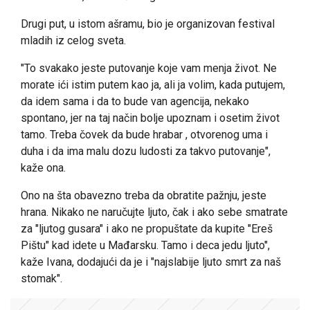
Drugi put, u istom ašramu, bio je organizovan festival
mladih iz celog sveta.
"To svakako jeste putovanje koje vam menja život. Ne
morate ići istim putem kao ja, ali ja volim, kada putujem,
da idem sama i da to bude van agencija, nekako
spontano, jer na taj način bolje upoznam i osetim život
tamo. Treba čovek da bude hrabar , otvorenog uma i
duha i da ima malu dozu ludosti za takvo putovanje",
kaže ona.
Ono na šta obavezno treba da obratite pažnju, jeste
hrana. Nikako ne naručujte ljuto, čak i ako sebe smatrate
za "ljutog gusara" i ako ne propuštate da kupite "Ereš
Pištu" kad idete u Mađarsku. Tamo i deca jedu ljuto",
kaže Ivana, dodajući da je i "najslabije ljuto smrt za naš
stomak".