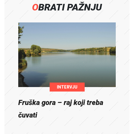
OBRATI PAŽNJU
INTERVJU
Fruška gora – raj koji treba
čuvati