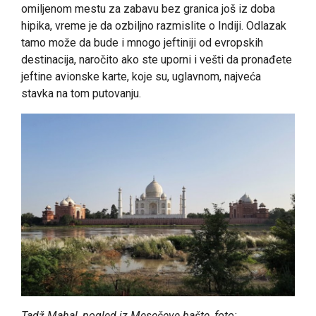
omiljenom mestu za zabavu bez granica još iz doba
hipika, vreme je da ozbiljno razmislite o Indiji. Odlazak
tamo može da bude i mnogo jeftiniji od evropskih
destinacija, naročito ako ste uporni i vešti da pronađete
jeftine avionske karte, koje su, uglavnom, najveća
stavka na tom putovanju.
Tadž Mahal, pogled iz Mesečeve bašte, foto: