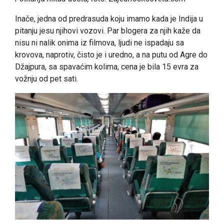
Inače, jedna od predrasuda koju imamo kada je Indija u
pitanju jesu njihovi vozovi. Par blogera za njih kaže da
nisu ni nalik onima iz filmova, ljudi ne ispadaju sa
krovova, naprotiv, čisto je i uredno, a na putu od Agre do
Džajpura, sa spavaćim kolima, cena je bila 15 evra za
vožnju od pet sati.