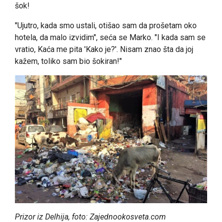
šok!
"Ujutro, kada smo ustali, otišao sam da prošetam oko
hotela, da malo izvidim", seća se Marko. "I kada sam se
vratio, Kaća me pita 'Kako je?'. Nisam znao šta da joj
kažem, toliko sam bio šokiran!"
Prizor iz Delhija, foto: Zajednookosveta.com