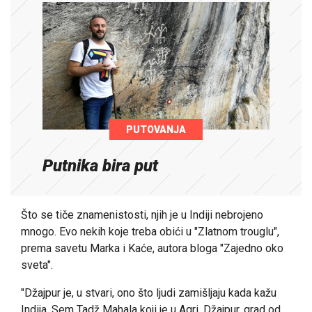
PUTOVANJA
Putnika bira put
Što se tiče znamenistosti, njih je u Indiji nebrojeno
mnogo. Evo nekih koje treba obići u "Zlatnom trouglu",
prema savetu Marka i Kaće, autora bloga "Zajedno oko
sveta".
"Džajpur je, u stvari, ono što ljudi zamišljaju kada kažu
Indija. Sem Tadž Mahala koji je u Agri, Džajpur, grad od