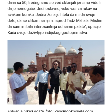
dana sa 50, trećeg smo se već sklanjali jer smo videli
da je nemoguće. Jednostavno, vuku vas za rukav na
svakom koraku. Jedna žena je htela da mi da svoje
dete, da se slikam sa njim, ispred Tadž Mahala. Mislim
da sam im bila interesantnija od same palate", opisuje
Kaća svoje doživljaje indijskog gostoprimstva.
Fotkanja nikad dosta, foto: Zajednookosveta.com