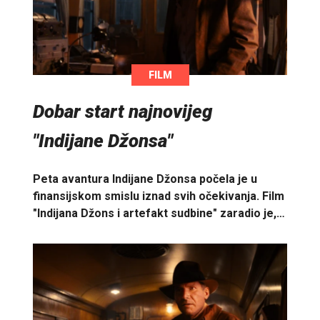
FILM
Dobar start najnovijeg
"Indijane Džonsa"
Peta avantura Indijane Džonsa počela je u
finansijskom smislu iznad svih očekivanja. Film
"Indijana Džons i artefakt sudbine" zaradio je,…