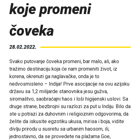
koje promeni
čoveka
28.02.2022.
Svako putovanje čoveka promeni, bar malo, ali, ako
tražimo destinaciju koja će nam promeniti život, iz
korena, okrenuti ga naglavačke, onda je to
nedvosmisleno – Indija! Prve asocijacije na ovu azijsku
državu sa 1,2 milijarde stanovnika jesu gužva,
siromaštvo, saobraćajni haos i loši higijenski uslovi. Sa
druge strane, bezbrojni su razlozi za put u Indiju. Bilo da
ste u potrazi za duhovnim i religioznim odgovorima, da
želite da iskusite egzotiku ukusa, mirisa i boja, vidite
divlju prirodu u susretu sa urbanim haosom, ili,
jednostavno, da se provedete na plažama Goe,