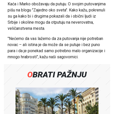
Kaća i Marko obožavaju da putuju. O svojim putovanjima
pišu na blogu "Zajedno oko sveta". Kako kažu, pokrenuli
su ga kako bi i drugima pokazali da i obični ljudi iz
Srbije i okoline mogu da otputuju na neverovatna,
veličanstvena mesta.
"Nećemo da vas lažemo da za putovanja nije potreban
novac – ali istina je da može da se putuje i bez puno
para i da je ponekad samo potrebno malo organizacije i
mnogo hrabrosti", kažu naši sagovornici.
OBRATI PAŽNJU