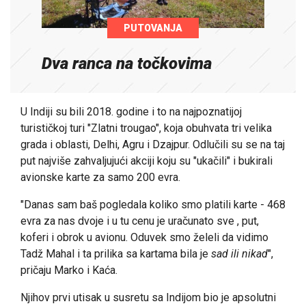
PUTOVANJA
Dva ranca na točkovima
U Indiji su bili 2018. godine i to na najpoznatijoj
turističkoj turi "Zlatni trougao", koja obuhvata tri velika
grada i oblasti, Delhi, Agru i Dzajpur. Odlučili su se na taj
put najviše zahvaljujući akciji koju su "ukačili" i bukirali
avionske karte za samo 200 evra.
"Danas sam baš pogledala koliko smo platili karte - 468
evra za nas dvoje i u tu cenu je uračunato sve , put,
koferi i obrok u avionu. Oduvek smo želeli da vidimo
Tadž Mahal i ta prilika sa kartama bila je
sad ili nikad
",
pričaju Marko i Kaća.
Njihov prvi utisak u susretu sa Indijom bio je apsolutni