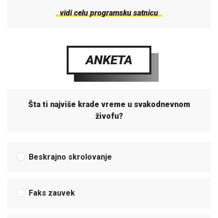
vidi celu programsku satnicu
ANKETA
Šta ti najviše krade vreme u svakodnevnom
živofu?
Beskrajno skrolovanje
Faks zauvek