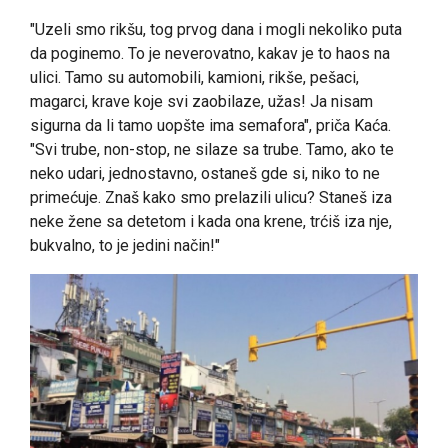
"Uzeli smo rikšu, tog prvog dana i mogli nekoliko puta
da poginemo. To je neverovatno, kakav je to haos na
ulici. Tamo su automobili, kamioni, rikše, pešaci,
magarci, krave koje svi zaobilaze, užas! Ja nisam
sigurna da li tamo uopšte ima semafora", priča Kaća.
"Svi trube, non-stop, ne silaze sa trube. Tamo, ako te
neko udari, jednostavno, ostaneš gde si, niko to ne
primećuje. Znaš kako smo prelazili ulicu? Staneš iza
neke žene sa detetom i kada ona krene, trćiš iza nje,
bukvalno, to je jedini način!"