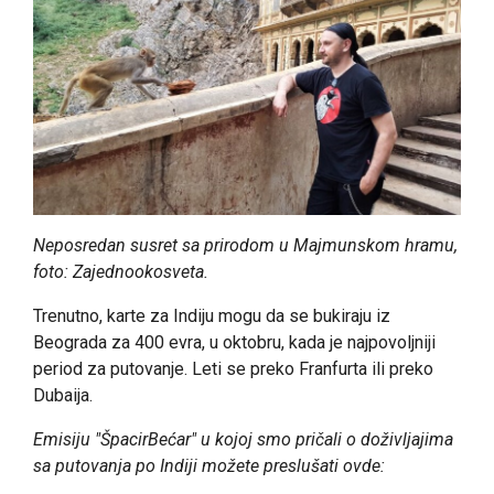
Neposredan susret sa prirodom u Majmunskom hramu,
foto: Zajednookosveta.
Trenutno, karte za Indiju mogu da se bukiraju iz
Beograda za 400 evra, u oktobru, kada je najpovoljniji
period za putovanje. Leti se preko Franfurta ili preko
Dubaija.
Emisiju "ŠpacirBećar" u kojoj smo pričali o doživljajima
sa putovanja po Indiji možete preslušati ovde: