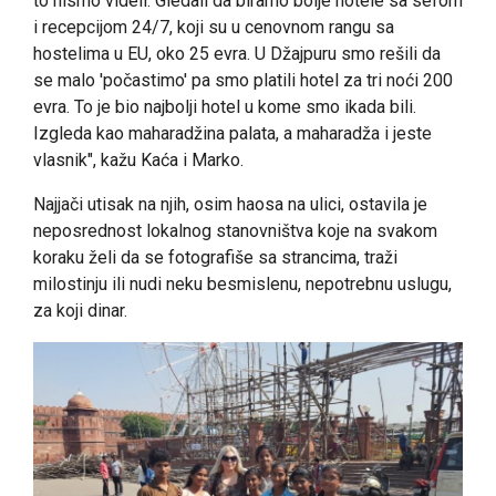
to nismo videli. Gledali da biramo bolje hotele sa sefom
i recepcijom 24/7, koji su u cenovnom rangu sa
hostelima u EU, oko 25 evra. U Džajpuru smo rešili da
se malo 'počastimo' pa smo platili hotel za tri noći 200
evra. To je bio najbolji hotel u kome smo ikada bili.
Izgleda kao maharadžina palata, a maharadža i jeste
vlasnik", kažu Kaća i Marko.
Najjači utisak na njih, osim haosa na ulici, ostavila je
neposrednost lokalnog stanovništva koje na svakom
koraku želi da se fotografiše sa strancima, traži
milostinju ili nudi neku besmislenu, nepotrebnu uslugu,
za koji dinar.