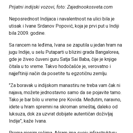
Prijatni indijski vozovi, foto: Zajednookosveta.com
Neposrednost Indijaca i navalentnost na ulici bila je
utisak i Ivane Srdanov Popović, koja je prvi put u Indiji
bila 2009. godine.
Sa rancem na leđima, Ivana se zaputila u jedan hram na
jugu Indije, u selu Putaparti
u blizini grada Bangalorea,
gde je živeo čuveni guru Satja Sai Baba, čije je knjige
čitala u to vreme. Takvo hodočašće je, verovatno i
najjeftiniji način da posetite tu egzotičnu zemlju.
"Za boravak u indijskom manastiru ne treba vam čak ni
najava, možete jednostavno samo da se pojavite tamo.
Tako je bar bilo u vreme pre Kovida. Međutim, naravno,
idete u hram spremni na skroman smeštaj, daleko od
luksuza, dok za uzvrat dobijate autentičan doživljaj
Indije", kaže Ivana.
Prema njenim rečima, Ašram ima svoju infrastrukturu,