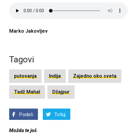
Marko Jakovljev
Tagovi
putovanja
Indija
Zajedno oko sveta
Tadž Mahal
Džajpur
Podeli
Tvituj
Možda te još