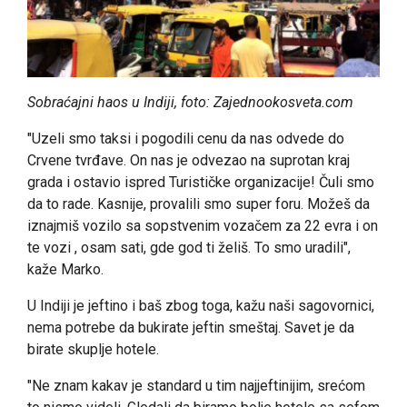
Sobraćajni haos u Indiji, foto: Zajednookosveta.com
"Uzeli smo taksi i pogodili cenu da nas odvede do
Crvene tvrđave. On nas je odvezao na suprotan kraj
grada i ostavio ispred Turističke organizacije! Čuli smo
da to rade. Kasnije, provalili smo super foru. Možeš da
iznajmiš vozilo sa sopstvenim vozačem za 22 evra i on
te vozi , osam sati, gde god ti želiš. To smo uradili",
kaže Marko.
U Indiji je jeftino i baš zbog toga, kažu naši sagovornici,
nema potrebe da bukirate jeftin smeštaj. Savet je da
birate skuplje hotele.
"Ne znam kakav je standard u tim najjeftinijim, srećom