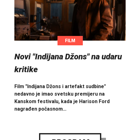
FILM
Novi "Indijana Džons" na udaru
kritike
Film "Indijana Džons i artefakt sudbine"
nedavno je imao svetsku premijeru na
Kanskom festivalu, kada je Harison Ford
nagrađen počasnom…