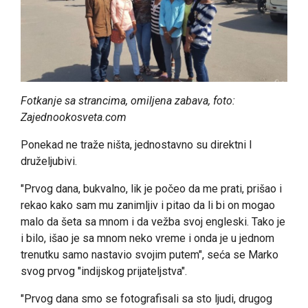
Fotkanje sa strancima, omiljena zabava, foto:
Zajednookosveta.com
Ponekad ne traže ništa, jednostavno su direktni I
druželjubivi.
"Prvog dana, bukvalno, lik je počeo da me prati, prišao i
rekao kako sam mu zanimljiv i pitao da li bi on mogao
malo da šeta sa mnom i da vežba svoj engleski. Tako je
i bilo, išao je sa mnom neko vreme i onda je u jednom
trenutku samo nastavio svojim putem", seća se Marko
svog prvog "indijskog prijateljstva".
"Prvog dana smo se fotografisali sa sto ljudi, drugog