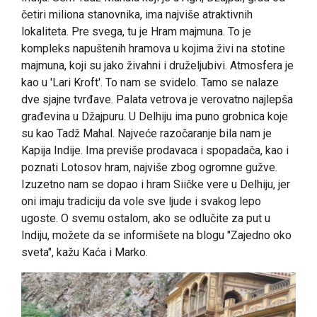
četiri miliona stanovnika, ima najviše atraktivnih
lokaliteta. Pre svega, tu je Hram majmuna. To je
kompleks napuštenih hramova u kojima živi na stotine
majmuna, koji su jako živahni i druželjubivi. Atmosfera je
kao u 'Lari Kroft'. To nam se svidelo. Tamo se nalaze
dve sjajne tvrđave. Palata vetrova je verovatno najlepša
građevina u Džajpuru. U Delhiju ima puno grobnica koje
su kao Tadž Mahal. Najveće razočaranje bila nam je
Kapija Indije. Ima previše prodavaca i spopadača, kao i
poznati Lotosov hram, najviše zbog ogromne gužve.
Izuzetno nam se dopao i hram Siičke vere u Delhiju, jer
oni imaju tradiciju da vole sve ljude i svakog lepo
ugoste. O svemu ostalom, ako se odlučite za put u
Indiju, možete da se informišete na blogu "Zajedno oko
sveta", kažu Kaća i Marko.