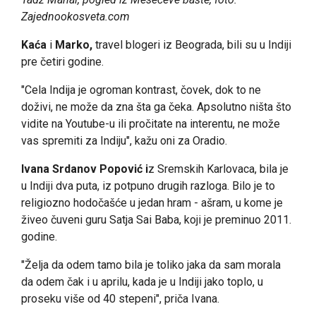
Zajednookosveta.com
Kaća
i
Marko,
travel blogeri iz Beograda, bili su u Indiji
pre četiri godine.
"Cela Indija je ogroman kontrast, čovek, dok to ne
doživi, ne može da zna šta ga čeka. Apsolutno ništa što
vidite na Youtube-u ili pročitate na interentu, ne može
vas spremiti za Indiju", kažu oni za Oradio.
Ivana Srdanov Popović i
z Sremskih Karlovaca, bila je
u Indiji dva puta, iz potpuno drugih razloga. Bilo je to
religiozno hodočašće u jedan hram - ašram, u kome je
živeo čuveni guru Satja Sai Baba, koji je preminuo 2011.
godine.
"Želja da odem tamo bila je toliko jaka da sam morala
da odem čak i u aprilu, kada je u Indiji jako toplo, u
proseku više od 40 stepeni", priča Ivana.