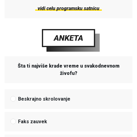
vidi celu programsku satnicu
ANKETA
Šta ti najviše krade vreme u svakodnevnom
živofu?
Beskrajno skrolovanje
Faks zauvek