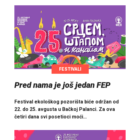
FESTIVALI
Pred nama je još jedan FEP
Festival ekološkog pozorišta biće održan od
22. do 25. avgusta u Bačkoj Palanci. Za ova
četiri dana svi posetioci moći…