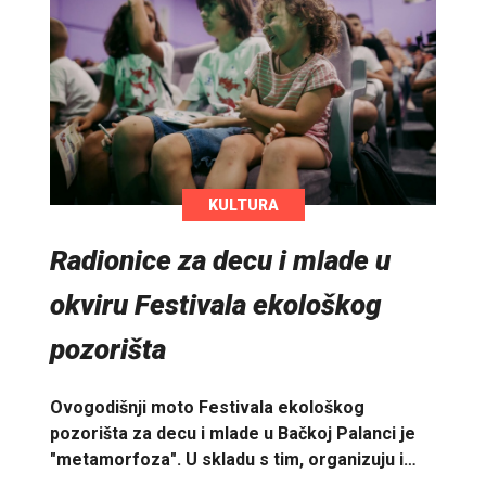
KULTURA
Radionice za decu i mlade u
okviru Festivala ekološkog
pozorišta
Ovogodišnji moto Festivala ekološkog
pozorišta za decu i mlade u Bačkoj Palanci je
"metamorfoza". U skladu s tim, organizuju i…