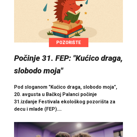
POZORIŠTE
Počinje 31. FEP: "Kućico draga,
slobodo moja"
Pod sloganom "Kućico draga, slobodo moja",
20. avgusta u Bačkoj Palanci počinje
31.izdanje Festivala ekološkog pozorišta za
decu i mlade (FEP).…