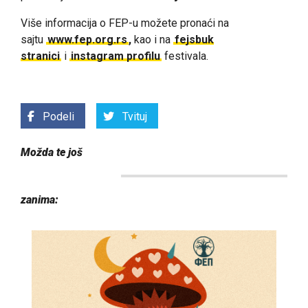
Više informacija o FEP-u možete pronaći na
sajtu
www.fep.org.rs
,
kao i na
fejsbuk
stranici
i
instagram profilu
festivala.
Podeli
Tvituj
Možda te još
zanima: