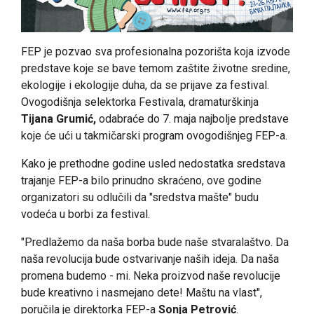
FEP je pozvao sva profesionalna pozorišta koja izvode
predstave koje se bave temom zaštite životne sredine,
ekologije i ekologije duha, da se prijave za festival.
Ovogodišnja selektorka Festivala, dramaturškinja
Tijana Grumić,
odabraće do 7. maja najbolje predstave
koje će ući u takmičarski program ovogodišnjeg FEP-a.
Kako je prethodne godine usled nedostatka sredstava
trajanje FEP-a bilo prinudno skraćeno, ove godine
organizatori su odlučili da "sredstva mašte" budu
vodeća u borbi za festival.
"Predlažemo da naša borba bude naše stvaralaštvo. Da
naša revolucija bude ostvarivanje naših ideja. Da naša
promena budemo - mi. Neka proizvod naše revolucije
bude kreativno i nasmejano dete! Maštu na vlast",
poručila je direktorka FEP-a
Sonja Petrović
.