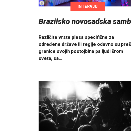
INTERVJU
Brazilsko novosadska sam
Različite vrste plesa specifične za
određene države ili regije odavno su preš
granice svojih postojbina pa ljudi šrom
sveta, sa…