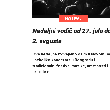
FESTIVALI
Nedeljni vodič od 27. jula d
2. avgusta
Ove nedeljne izdvajamo osim u Novom S
i nekoliko koncerata u Beogradu i
tradicionalni festival muzike, umetnosti i
prirode na…