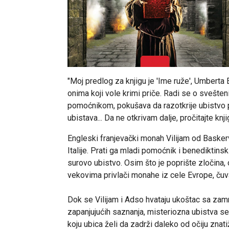
"Moj predlog za knjigu je 'Ime ruže', Umberta E
onima koji vole krimi priče. Radi se o svešteniku
pomoćnikom, pokušava da razotkrije ubistvo p
ubistava... Da ne otkrivam dalje, pročitajte knj
Engleski franjevački monah Vilijam od Baskerv
Italije. Prati ga mladi pomoćnik i benediktin
surovo ubistvo. Osim što je poprište zločina, 
vekovima privlači monahe iz cele Evrope, čuv
Dok se Vilijam i Adso hvataju ukoštac sa z
zapanjujućih saznanja, misteriozna ubistva se ni
koju ubica želi da zadrži daleko od očiju znat