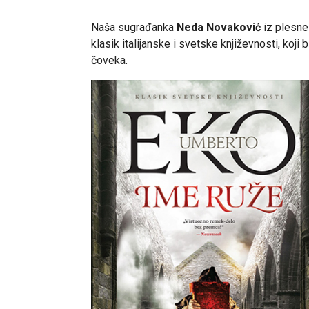
Naša sugrađanka
Neda Novaković
iz plesne
klasik italijanske i svetske književnosti, koj
čoveka.