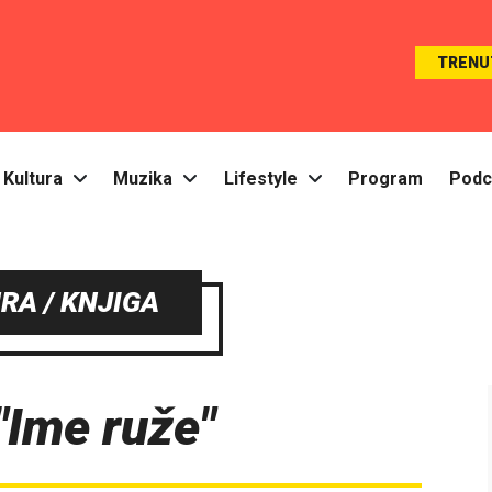
TRENU
Kultura
Muzika
Lifestyle
Program
Podc
RA / KNJIGA
 "Ime ruže"