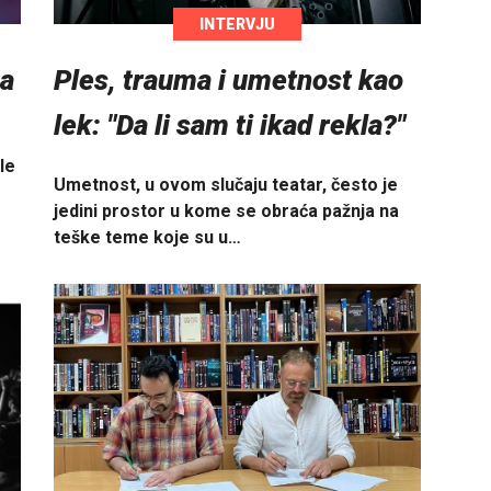
INTERVJU
ba
Ples, trauma i umetnost kao
lek: "Da li sam ti ikad rekla?"
le
Umetnost, u ovom slučaju teatar, često je
jedini prostor u kome se obraća pažnja na
teške teme koje su u…