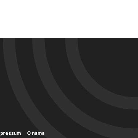
mpressum
O nama