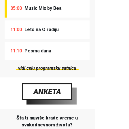
05:00
Music Mix by Bea
11:00
Leto na O radiju
11:10
Pesma dana
vidi celu programsku satnicu
ANKETA
Šta ti najviše krade vreme u
svakodnevnom živofu?