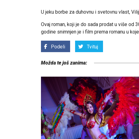
U jeku borbe za duhovnu i svetovnu vlast, Vili
Ovaj roman, koji je do sada prodat u više od 3
godine snimnjen je i film prema romanu u koje
Podeli
Tvituj
Možda te još zanima: