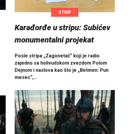
STRIP
Karađorđe u stripu: Subićev
monumentalni projekat
Posle stripa „Zagonetač“ koji je radio
zajedno sa holivudskom zvezdom Polom
Dejnom i naslova kao što je „Betmen: Pun
mesec“,…