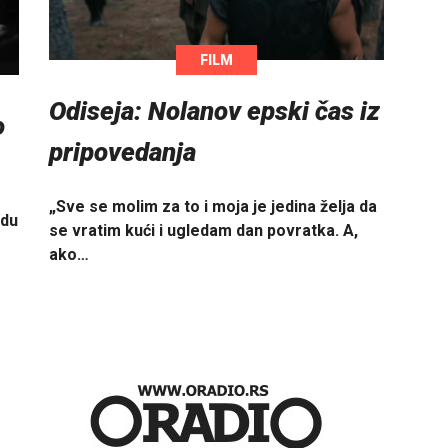
FILM
Odiseja: Nolanov epski čas iz
o
pripovedanja
„Sve se molim za to i moja je jedina želja da
adu
se vratim kući i ugledam dan povratka. A,
ako…