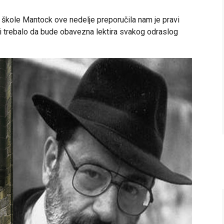
 škole Mantock ove nedelje preporučila nam je pravi
i bi trebalo da bude obavezna lektira svakog odraslog