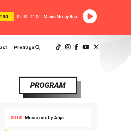
TNO
05:00 - 11:00
Music Mix by Bea
ast
Pretraga
PROGRAM
00:00
Music mix by Anja