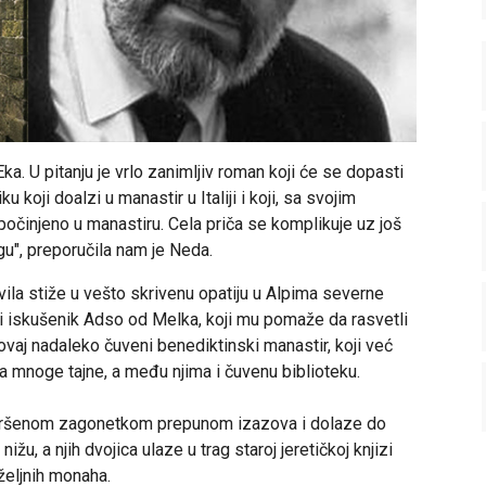
ka. U pitanju je vrlo zanimljiv roman koji će se dopasti
 koji doalzi u manastir u Italiji i koji, sa svojim
očinjeno u manastiru. Cela priča se komplikuje uz još
igu", preporučila nam je Neda.
ila stiže u vešto skrivenu opatiju u Alpima severne
ski iskušenik Adso od Melka, koji mu pomaže da rasvetli
ovaj nadaleko čuveni benediktinski manastir, koji već
a mnoge tajne, a među njima i čuvenu biblioteku.
amršenom zagonetkom prepunom izazova i dolaze do
žu, a njih dvojica ulaze u trag staroj jeretičkoj knjizi
iželjnih monaha.