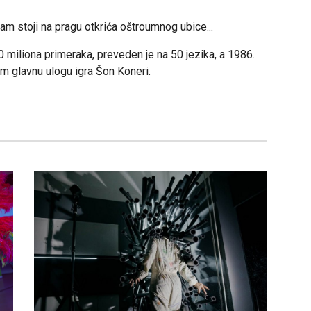
jam stoji na pragu otkrića oštroumnog ubice...
0 miliona primeraka, preveden je na 50 jezika, a 1986.
m glavnu ulogu igra Šon Koneri.