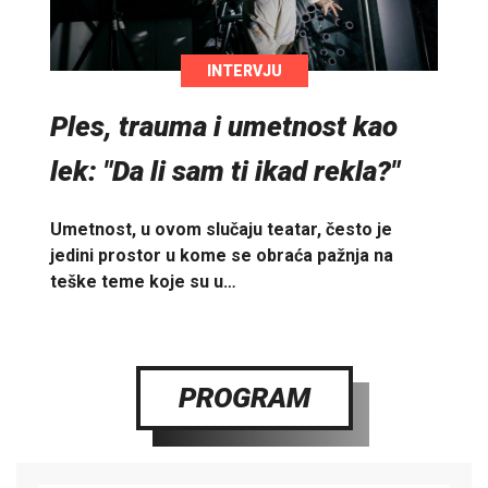
INTERVJU
Ples, trauma i umetnost kao
lek: "Da li sam ti ikad rekla?"
Umetnost, u ovom slučaju teatar, često je
jedini prostor u kome se obraća pažnja na
teške teme koje su u…
PROGRAM