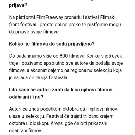
prijave?
Na platformi FilmFreeway pronađu festival Filmski
front festival i prosto online preko te platforme mogu
da prijave svoje filmove.
Koliko je filmova do sada prijavljeno?
Do sada imamo više od 800 filmova. Konkurs još uvek
traje i pozivamo apsolutno sve autore da pošalju svoje
filmove, a akcenat dajemo na regionalnu selekciju koja
je najjača selekcija festivala.
I do kada će autori znati da li su njihovi filmovi
odabrani ili ne?
Autori će znati početkom oktobra da li njihovi filmovi
ulaze u selekciju. Festival će trajati tri dana krajem
oktobra u bioskopu Arena, gde će biti prikazani
odabrani filmovi.