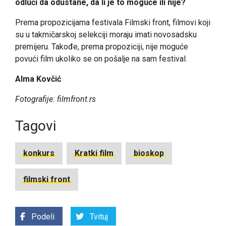
odluči da odustane, da li je to moguće ili nije?
Prema propozicijama festivala Filmski front, filmovi koji
su u takmičarskoj selekciji moraju imati
novosadsku
premijeru
. Takođe, prema propoziciji,
nije moguće
povući film
ukoliko se on pošalje na sam festival.
Alma Kovčić
Fotografije: filmfront.rs
Tagovi
konkurs
Kratki film
bioskop
filmski front
Podeli
Tvituj