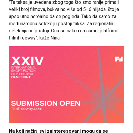
"Ta taksa je uvedena zbog toga što smo ranije primali
veliki broj filmova, bukvalno više od 5–6 hiljada, što je
apsolutno nerealno da se pogleda. Tako da samo za
međunarodnu selekciju postoji taksa. Za regionalnu
selekciju ne postoji. Ona se nalazi na samoj platformi
FilmFreeway”, kaže Nina.
Na koji način svi zainteresovani mogu da se