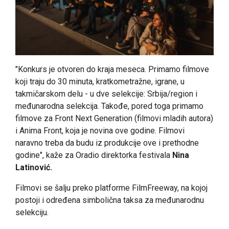
"Konkurs je otvoren do kraja meseca. Primamo filmove
koji traju do 30 minuta, kratkometražne, igrane, u
takmičarskom delu - u dve selekcije: Srbija/region i
međunarodna selekcija. Takođe, pored toga primamo
filmove za Front Next Generation (filmovi mladih autora)
i Anima Front, koja je novina ove godine. Filmovi
naravno treba da budu iz produkcije ove i prethodne
godine", kaže za Oradio direktorka festivala
Nina
Latinović.
Filmovi se šalju preko platforme FilmFreeway, na kojoj
postoji i određena simbolična taksa za međunarodnu
selekciju.