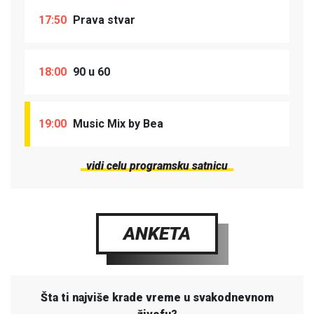
17:50
Prava stvar
18:00
90 u 60
19:00
Music Mix by Bea
vidi celu programsku satnicu
ANKETA
Šta ti najviše krade vreme u svakodnevnom