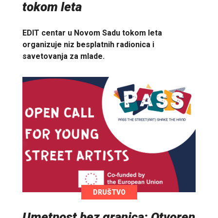
tokom leta
EDIT centar u Novom Sadu tokom leta
organizuje niz besplatnih radionica i
savetovanja za mlade.
DRUŠTVO
Umetnost bez granica: Otvoren