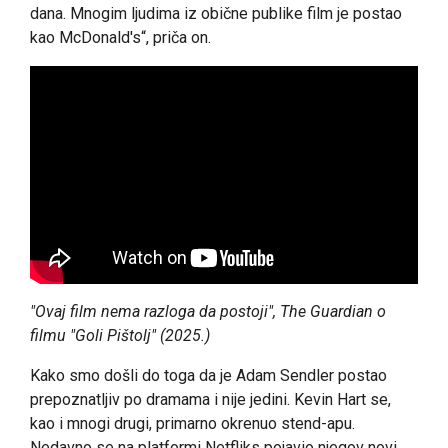
dana. Mnogim ljudima iz obične publike film je postao
kao McDonald's“, priča on.
"Ovaj film nema razloga da postoji", The Guardian o
filmu "Goli Pištolj" (2025.)
Kako smo došli do toga da je Adam Sendler postao
prepoznatljiv po dramama i nije jedini. Kevin Hart se,
kao i mnogi drugi, primarno okrenuo stend-apu.
Nedavno se na platformi Netfliks pojavio njegov novi