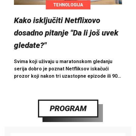
TEHNOLOGIJA
Kako isključiti Netflixovo
dosadno pitanje "Da li još uvek
gledate?"
Svima koji uživaju u maratonskom gledanju
serija dobro je poznat Netfliksov iskačući
prozor koji nakon tri uzastopne epizode ili 90…
PROGRAM