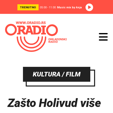
TRENUTNO
05:00 - 11:00
Music mix by Anja
KULTURA / FILM
Zašto Holivud više