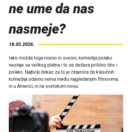
ne ume da nas
nasmeje?
18.05.2026.
Iako možda toga nismo ni svesni, komedija polako
nestaje sa velikog platna i to se dešava prilično tiho i
polako. Najbolji dokaz za to je činjenica da klasičnih
komedija odavno nema među najgledanijim filmovima,
ni u Americi, ni na svetskom nivou.