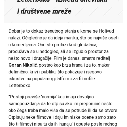
i društvene mreže
Dobar je to dokaz trenutnog stanja u kome se Holivud
nalazi. Očigledno je da ideja manjka, što se najviše oseti
u komedijama. Ono što prolazi kod gledalaca,
produžava se u nedogled, ali se izgubio prostor za
nešto novo i drugačije. Film je danas, smatra reditelj
Goran Nikolić
, postao kao brza hrana i za to, makar
delimično, krivi i publiku, što pokazuje i njegovo
iskustvo na popularnoj platformi za filmofile
Letterboxd.
"Postoji previše 'normija' koji imaju dovoljno
samopouzdanja da te otpišu ako im preporučiš nešto
oko čega treba malo više da se potrude ili da se otvore.
Otpisuju neke filmove i daju im niske ocene samo zato
što ti filmovi nisu tu da ih 'nunaju' i opuste posle radnog