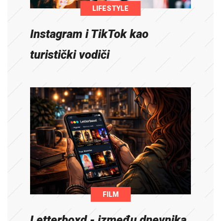
LIFESTYLE
Instagram i TikTok kao
turistički vodiči
FILM
Letterboxd - između dnevnika