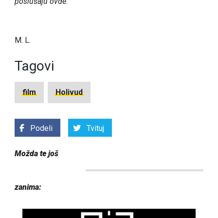
poslušaju ovde:
M. L.
Tagovi
film
Holivud
Podeli
Tvituj
Možda te još
zanima: