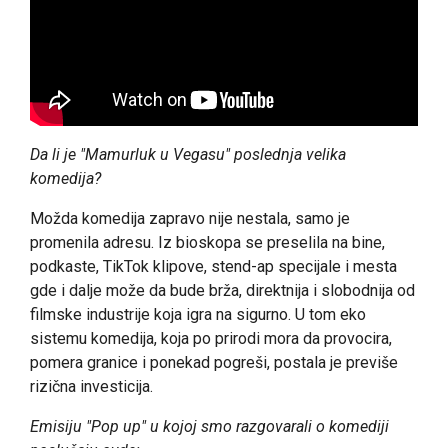
Da li je "Mamurluk u Vegasu" poslednja velika
komedija?
Možda komedija zapravo nije nestala, samo je
promenila adresu. Iz bioskopa se preselila na bine,
podkaste, TikTok klipove, stend-ap specijale i mesta
gde i dalje može da bude brža, direktnija i slobodnija od
filmske industrije koja igra na sigurno. U tom eko
sistemu komedija, koja po prirodi mora da provocira,
pomera granice i ponekad pogreši, postala je previše
rizična investicija.
Emisiju "Pop up" u kojoj smo razgovarali o komediji