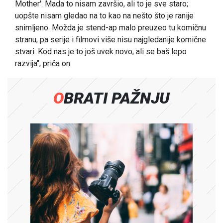
Mother'. Mada to nisam završio, ali to je sve staro;
uopšte nisam gledao na to kao na nešto što je ranije
snimljeno. Možda je stend-ap malo preuzeo tu komičnu
stranu, pa serije i filmovi više nisu najgledanije komične
stvari. Kod nas je to još uvek novo, ali se baš lepo
razvija", priča on.
OBRATI PAŽNJU