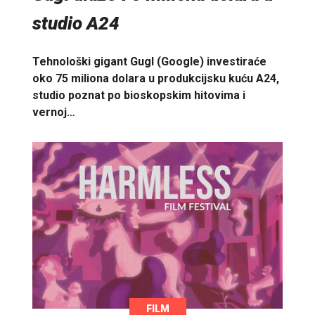
studio A24
Tehnološki gigant Gugl (Google) investiraće
oko 75 miliona dolara u produkcijsku kuću A24,
studio poznat po bioskopskim hitovima i
vernoj…
FILM