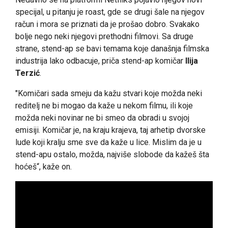
specijal, u pitanju je roast, gde se drugi šale na njegov
račun i mora se priznati da je prošao dobro. Svakako
bolje nego neki njegovi prethodni filmovi. Sa druge
strane, stend-ap se bavi temama koje današnja filmska
industrija lako odbacuje, priča stend-ap komičar
Ilija
Terzić
.
"Komičari sada smeju da kažu stvari koje možda neki
reditelj ne bi mogao da kaže u nekom filmu, ili koje
možda neki novinar ne bi smeo da obradi u svojoj
emisiji. Komičar je, na kraju krajeva, taj arhetip dvorske
lude koji kralju sme sve da kaže u lice. Mislim da je u
stend-apu ostalo, možda, najviše slobode da kažeš šta
hoćeš“, kaže on.