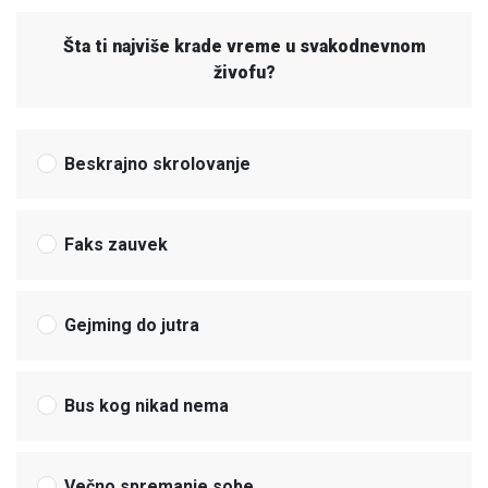
Šta ti najviše krade vreme u svakodnevnom
živofu?
Beskrajno skrolovanje
Faks zauvek
Gejming do jutra
Bus kog nikad nema
Večno spremanje sobe