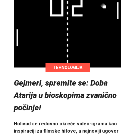
TEHNOLOGIJA
Gejmeri, spremite se: Doba
Atarija u bioskopima zvanično
počinje!
Holivud se redovno okreće video-igrama kao
inspiraciji za filmske hitove, a najnoviji ugovor