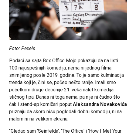
Foto: Pexels
Podaci sa sajta Box Office Mojo pokazuju da na listi
100 najuspešnijih komedija, nema ni jednog filma
snimljenog posle 2019. godine. To je samo kulminacija
trenda koji je, čini se, počeo nešto ranije. Imali smo
početkom druge decenije 21. veka nalet komedija
sličnog tipa. Danas ni toga nema, pa nije ni čudno što
čak i stend-ap komičari poput
Aleksandra Novakovića
priznaju da skoro nisu pogledali dobru komediju, ni na
malom ni na velikom ekranu.
"Gledao sam 'Seinfelda', 'The Office' i 'How I Met Your